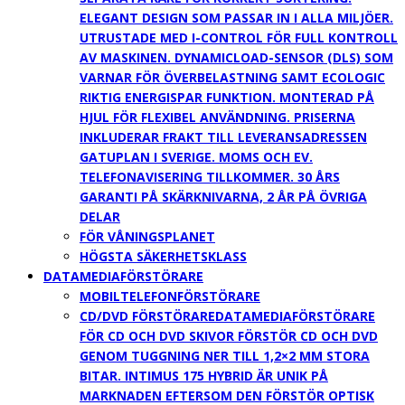
ELEGANT DESIGN SOM PASSAR IN I ALLA MILJÖER.
UTRUSTADE MED I-CONTROL FÖR FULL KONTROLL
AV MASKINEN. DYNAMICLOAD-SENSOR (DLS) SOM
VARNAR FÖR ÖVERBELASTNING SAMT ECOLOGIC
RIKTIG ENERGISPAR FUNKTION. MONTERAD PÅ
HJUL FÖR FLEXIBEL ANVÄNDNING. PRISERNA
INKLUDERAR FRAKT TILL LEVERANSADRESSEN
GATUPLAN I SVERIGE. MOMS OCH EV.
TELEFONAVISERING TILLKOMMER. 30 ÅRS
GARANTI PÅ SKÄRKNIVARNA, 2 ÅR PÅ ÖVRIGA
DELAR
FÖR VÅNINGSPLANET
HÖGSTA SÄKERHETSKLASS
DATAMEDIAFÖRSTÖRARE
MOBILTELEFONFÖRSTÖRARE
CD/DVD FÖRSTÖRARE
DATAMEDIAFÖRSTÖRARE
FÖR CD OCH DVD SKIVOR FÖRSTÖR CD OCH DVD
GENOM TUGGNING NER TILL 1,2×2 MM STORA
BITAR. INTIMUS 175 HYBRID ÄR UNIK PÅ
MARKNADEN EFTERSOM DEN FÖRSTÖR OPTISK