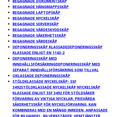
BEGAGNADE DOKUMENTSKÅP
BEGAGNADE HÄNGMAPPSSKÅP
BEGAGNADE LAPTOPSKÅP
BEGAGNADE NYCKELSKÅP
BEGAGNADE SERVERSKÅP
BEGAGNADE VÄRDESKYDDSKÅP
BEGAGNADE SÄKERHETSSKÅP
BEGAGNADE VÄRDESKÅP
DEPONERINGSSKÅP KLASSADE
DEPONERINGSSKÅP
KLASSADE ENLIGT EN 1143-2
DEPONERINGSSKÅP MED
INNEHÅLLSFÖRSÄKRING
DEPONERINGSSKÅP MED
SEPARAT INNEHÅLLSFÖRSÄKRING SOM TILLVAL
OKLASSADE DEPONERINGSSKÅP
STÖLDKLASSADE NYCKELSKÅP- SSF
3492
STÖLDKLASSADE NYCKELSKÅP NYCKELSKÅP
KLASSADE ENLIGT SSF 3492 FÖR STÖLDSÄKER
FÖRVARING AV VIKTIGA NYCKLAR. PRISVÄRDA
SÄKERHETSSKÅP FÖR NYCKELFÖRVARING, KAN
KOMBINERAS MED EN MÄNGD INREDEN. ANPASSADE
FÖR BILHANDEL, BILVERKSTÄDER, HEMTJÄNSTER,