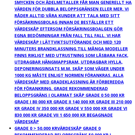
SMYCKEN OCH ÄDELMETALLER FÅR MAN GENERELLT HA
VÄRDEN FÖR DUBBLA BELOPPSGRÄNSEN ELLER MER. VI
RÅDER ALLTID VÅRA KUNDER ATT TALA MED SITT
FÖRSÄKRINGSBOLAG INNAN DE BESTÄLLER ETT
VÄRDESKÅP EFTERSOM FÖRSÄKRINGSBOALGEN GÖR
EGNA BEDÖMNINGAR FRÅN FALL TILL FALL. VI HAR
VÄRDESKÅP I LÄTTVIKTSUTFÖRANDE OCH MED 120
MINUTERS BRANDKLASSNING.TILL MÅNGA MODELLER
FINNS RIKLIGT MED UTRUSTNING SOM LÅSBARA FACK,
UTDRAGBAR HÄNGMAPPSRAM, UTDRAGBAR HYLLA,
DEPONERINGSINSATS M.M. SKÅP SOM VÄGER UNDER
1000 KG MÅSTE ENLIGT NORMEN FÖRANKRAS. ALLA
VÄRDESKÅP MED GRADEKLASSNING ÄR FÖRBEREDDA
FÖR FÖRANKRING. GRADE REKOMMENDERAD
BELOPPSGRÄNS I OLARMAT SKÅP GRADE 0 50 000 KR
GRADE I 80 000 KR GRADE II 140 000 KR GRADE III 210 000
KR GRADE IV 350 000 KR GRADE V 550 000 KR GRADE VI
830 000 KR GRADE VII 1 650 000 KR BEGAGNADE
VÄRDESKÅP
GRADE 0 > 50.000 KR
VÄRDESKÅP GRADE 0
REKOMMENDERAD BELOPPSGRÄNS 50 000 KR I