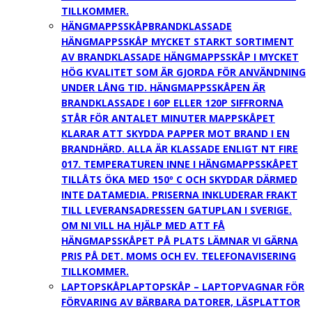
TILLKOMMER.
HÄNGMAPPSSKÅP
BRANDKLASSADE
HÄNGMAPPSSKÅP MYCKET STARKT SORTIMENT
AV BRANDKLASSADE HÄNGMAPPSSKÅP I MYCKET
HÖG KVALITET SOM ÄR GJORDA FÖR ANVÄNDNING
UNDER LÅNG TID. HÄNGMAPPSSKÅPEN ÄR
BRANDKLASSADE I 60P ELLER 120P SIFFRORNA
STÅR FÖR ANTALET MINUTER MAPPSKÅPET
KLARAR ATT SKYDDA PAPPER MOT BRAND I EN
BRANDHÄRD. ALLA ÄR KLASSADE ENLIGT NT FIRE
017. TEMPERATUREN INNE I HÄNGMAPPSSKÅPET
TILLÅTS ÖKA MED 150º C OCH SKYDDAR DÄRMED
INTE DATAMEDIA. PRISERNA INKLUDERAR FRAKT
TILL LEVERANSADRESSEN GATUPLAN I SVERIGE.
OM NI VILL HA HJÄLP MED ATT FÅ
HÄNGMAPSSKÅPET PÅ PLATS LÄMNAR VI GÄRNA
PRIS PÅ DET. MOMS OCH EV. TELEFONAVISERING
TILLKOMMER.
LAPTOPSKÅP
LAPTOPSKÅP – LAPTOPVAGNAR FÖR
FÖRVARING AV BÄRBARA DATORER, LÄSPLATTOR