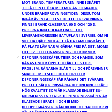
MOT BRAND. TEMPERATUREN INNE I SKÅPET
TILLÅTS INTE ÖKA MED MER ÄN 30 GRADER
UNDER BRANDPROVNINGSTIDEN. DESSUTOM
INGÅR ÄVEN FALLTEST OCH EFTERSVALNINNG.
FINNS I BRANDKLASSERNA 60 D OCH 120 D.
PRISERNA INKLUDERAR FRAKT TILL
LEVERANSADRESSEN GATUPLAN I SVERIGE. OM NI
VILL HA HJÄLP MED ATT FÅ DATAMEDIASKÅPET
PÅ PLATS LÄMNAR VI GÄRNA PRIS PÅ DET. MOMS
OCH EV. TELEFONAVISERING TILLKOMMER.
DEPONERINGSSKÅP
BUTIKER OCH HANDEL SOM
RÅNAS UNDER ÖPPETTID ÄR ETT STORT
PROBLEM, RÅNARNA SLÅR TILL OCH FÖRSVINNER
SNABBT. MED SEDELBOX OCH/ELLER
DEPONERINGSSKÅP FÅR RÅNARE DET SVÅRARE.
PRETECT SÄLJER PRISVÄRDA DEPONERINGSSKÅP I
HÖG KVALITET SOM ÄR KLASSADE ENLIGT EU-
NORMEN SS EN 1143-2. DEPONERINGSSKÅPEN ÄR
KLASSADE I GRADE II OCH III MED
BELOPPSGRÄNSER FRÅN 80.000 TILL 140.000 KR VI