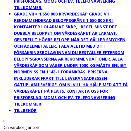
PRISFÖRSLAG. MOMS OCH EV. TELEFONAVISERING
TILLKOMMER.
GRADE VII > 1.650.000 KR
VÄRDESKÅP GRADE VII
REKOMMENDERAD BELOPPSGRÄNS 1 650 000 KR I
KONTANTER I OLARMAT SKÅP, I REGEL MINST DET
DUBBLA BELOPPET OM VÄRDESKÅPET ÄR LARMAT.
GENERELLT HÖGRE BELOPP NÄR DET GÄLLER SMYCKEN
OCH ÄDELMETALLER. TALA ALLTID MED DITT
FÖRSÄKRINGSBOLAG INNAN DU BESTÄLLER EFTERSOM
BELOPPSGRÄNSERNA ÄR REKOMMENDATIONER. ALLA
VÄRDESKÅP SOM VÄGER UNDER 1000 KG MÅSTE ENLIGT
NORMEN SS EN 1143-1 FÖRANKRAS. PRISERNA
INKLUDERAR FRAKT TILL LEVERANSADRESSEN
GATUPLAN I SVERIGE. OM NI VILL HA HJÄLP MED ATT FÅ
VÄRDESKÅPET PÅ PLATS, KONTAKTA OSS FÖR
PRISFÖRSLAG. MOMS OCH EV. TELEFONAVISERING
TILLKOMMER.
TILLBEHÖR
×
Din varukorg är tom.