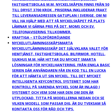
FASTIGHETSBOLAG M.M. NYCKELSKÅPEN FINNS FRÅN 50
TILL DRYGT 3700 KROK . PRISERNA INKLUDERAR FRAKT
TILL LEVERANSADRESSEN GATUPLAN I SVERIGE. OM NI
VILL HA HJÄLP MED ATT FÅ NYCKELSKÅPET PÅ PLATS
LÄMNAR VI GÄRNA PRIS PÅ DET. MOMS OCH EV.
TELEFONAVISERING TILLKOMMER.
KRAFTIGA – STÖLDFÖRDRÖJANDE
NYCKELUTLÄMNINGSSKÅP
SMARTA
NYCKELUTLÄMNINGSSKÅP DET SJÄLVKLARA VALET FÖR
HEMTJÄNST, FASTIGHETSBOLAG, BILFIRMOR, HOTELL,
SJUKHUS M.M. HÄR HITTAR DU MYCKET SMARTA
LÖSNINGAR FÖR NYCKELHANTERING. FRÅN ENKLA BASIC
SERIEN DÄR ANVÄNDAREN FÅR EN KOD TILL EN LUCKA
FÖR ATT HÄMTA UT SIN NYCKEL. TILL DET MYCKET
INTELLIGENTA KEYCONTROL SYSTEMET SOM HAR
KONTROLL PÅ VARENDA NYCKEL SOM ÄR INLAGD I
SYSTEMET OCH VEM SOM HAR DEN OM DEN ÄR
UTPLOCKAD. TITTA PÅ MODELLERNA NEDAN OCH SE
VILKEN MODELL SOM PASSAR DIG, ÄR DU TVEKSAM SÅ
KONTAKTA OSS FÖR RÅD OCH TIPS.