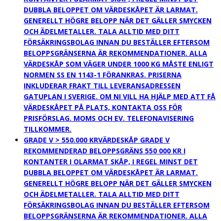
DUBBLA BELOPPET OM VÄRDESKÅPET ÄR LARMAT.
GENERELLT HÖGRE BELOPP NÄR DET GÄLLER SMYCKEN
OCH ÄDELMETALLER. TALA ALLTID MED DITT
FÖRSÄKRINGSBOLAG INNAN DU BESTÄLLER EFTERSOM
BELOPPSGRÄNSERNA ÄR REKOMMENDATIONER. ALLA
VÄRDESKÅP SOM VÄGER UNDER 1000 KG MÅSTE ENLIGT
NORMEN SS EN 1143-1 FÖRANKRAS. PRISERNA
INKLUDERAR FRAKT TILL LEVERANSADRESSEN
GATUPLAN I SVERIGE. OM NI VILL HA HJÄLP MED ATT FÅ
VÄRDESKÅPET PÅ PLATS, KONTAKTA OSS FÖR
PRISFÖRSLAG. MOMS OCH EV. TELEFONAVISERING
TILLKOMMER.
GRADE V > 550.000 KR
VÄRDESKÅP GRADE V
REKOMMENDERAD BELOPPSGRÄNS 550 000 KR I
KONTANTER I OLARMAT SKÅP, I REGEL MINST DET
DUBBLA BELOPPET OM VÄRDESKÅPET ÄR LARMAT.
GENERELLT HÖGRE BELOPP NÄR DET GÄLLER SMYCKEN
OCH ÄDELMETALLER. TALA ALLTID MED DITT
FÖRSÄKRINGSBOLAG INNAN DU BESTÄLLER EFTERSOM
BELOPPSGRÄNSERNA ÄR REKOMMENDATIONER. ALLA