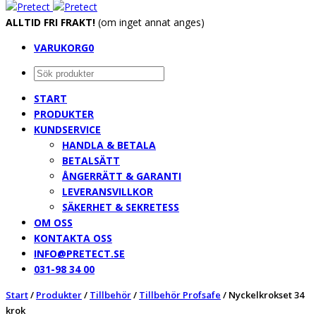
ALLTID FRI FRAKT!
(om inget annat anges)
VARUKORG
0
START
PRODUKTER
KUNDSERVICE
HANDLA & BETALA
BETALSÄTT
ÅNGERRÄTT & GARANTI
LEVERANSVILLKOR
SÄKERHET & SEKRETESS
OM OSS
KONTAKTA OSS
INFO@PRETECT.SE
031-98 34 00
Start
/
Produkter
/
Tillbehör
/
Tillbehör Profsafe
/
Nyckelkrokset 34
krok