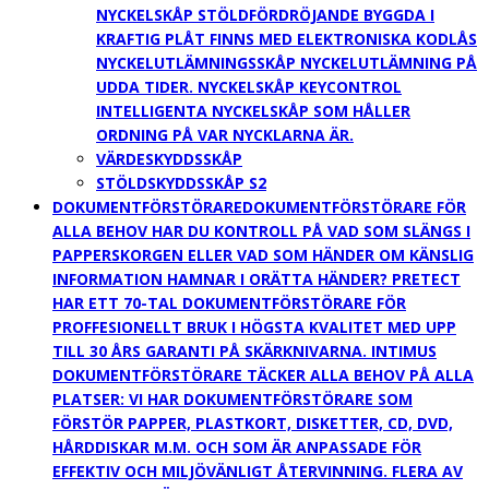
NYCKELSKÅP STÖLDFÖRDRÖJANDE BYGGDA I
KRAFTIG PLÅT FINNS MED ELEKTRONISKA KODLÅS
NYCKELUTLÄMNINGSSKÅP NYCKELUTLÄMNING PÅ
UDDA TIDER. NYCKELSKÅP KEYCONTROL
INTELLIGENTA NYCKELSKÅP SOM HÅLLER
ORDNING PÅ VAR NYCKLARNA ÄR.
VÄRDESKYDDSSKÅP
STÖLDSKYDDSSKÅP S2
DOKUMENTFÖRSTÖRARE
DOKUMENTFÖRSTÖRARE FÖR
ALLA BEHOV HAR DU KONTROLL PÅ VAD SOM SLÄNGS I
PAPPERSKORGEN ELLER VAD SOM HÄNDER OM KÄNSLIG
INFORMATION HAMNAR I ORÄTTA HÄNDER? PRETECT
HAR ETT 70-TAL DOKUMENTFÖRSTÖRARE FÖR
PROFFESIONELLT BRUK I HÖGSTA KVALITET MED UPP
TILL 30 ÅRS GARANTI PÅ SKÄRKNIVARNA. INTIMUS
DOKUMENTFÖRSTÖRARE TÄCKER ALLA BEHOV PÅ ALLA
PLATSER: VI HAR DOKUMENTFÖRSTÖRARE SOM
FÖRSTÖR PAPPER, PLASTKORT, DISKETTER, CD, DVD,
HÅRDDISKAR M.M. OCH SOM ÄR ANPASSADE FÖR
EFFEKTIV OCH MILJÖVÄNLIGT ÅTERVINNING. FLERA AV