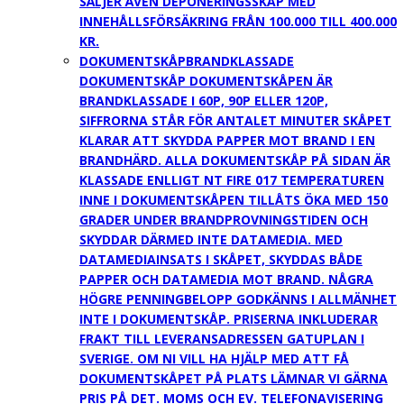
SÄLJER ÄVEN DEPONERINGSSKÅP MED
INNEHÅLLSFÖRSÄKRING FRÅN 100.000 TILL 400.000
KR.
DOKUMENTSKÅP
BRANDKLASSADE
DOKUMENTSKÅP DOKUMENTSKÅPEN ÄR
BRANDKLASSADE I 60P, 90P ELLER 120P,
SIFFRORNA STÅR FÖR ANTALET MINUTER SKÅPET
KLARAR ATT SKYDDA PAPPER MOT BRAND I EN
BRANDHÄRD. ALLA DOKUMENTSKÅP PÅ SIDAN ÄR
KLASSADE ENLLIGT NT FIRE 017 TEMPERATUREN
INNE I DOKUMENTSKÅPEN TILLÅTS ÖKA MED 150
GRADER UNDER BRANDPROVNINGSTIDEN OCH
SKYDDAR DÄRMED INTE DATAMEDIA. MED
DATAMEDIAINSATS I SKÅPET, SKYDDAS BÅDE
PAPPER OCH DATAMEDIA MOT BRAND. NÅGRA
HÖGRE PENNINGBELOPP GODKÄNNS I ALLMÄNHET
INTE I DOKUMENTSKÅP. PRISERNA INKLUDERAR
FRAKT TILL LEVERANSADRESSEN GATUPLAN I
SVERIGE. OM NI VILL HA HJÄLP MED ATT FÅ
DOKUMENTSKÅPET PÅ PLATS LÄMNAR VI GÄRNA
PRIS PÅ DET. MOMS OCH EV. TELEFONAVISERING