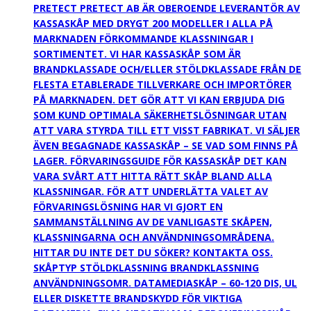
PRETECT PRETECT AB ÄR OBEROENDE LEVERANTÖR AV
KASSASKÅP MED DRYGT 200 MODELLER I ALLA PÅ
MARKNADEN FÖRKOMMANDE KLASSNINGAR I
SORTIMENTET. VI HAR KASSASKÅP SOM ÄR
BRANDKLASSADE OCH/ELLER STÖLDKLASSADE FRÅN DE
FLESTA ETABLERADE TILLVERKARE OCH IMPORTÖRER
PÅ MARKNADEN. DET GÖR ATT VI KAN ERBJUDA DIG
SOM KUND OPTIMALA SÄKERHETSLÖSNINGAR UTAN
ATT VARA STYRDA TILL ETT VISST FABRIKAT. VI SÄLJER
ÄVEN BEGAGNADE KASSASKÅP – SE VAD SOM FINNS PÅ
LAGER. FÖRVARINGSGUIDE FÖR KASSASKÅP DET KAN
VARA SVÅRT ATT HITTA RÄTT SKÅP BLAND ALLA
KLASSNINGAR. FÖR ATT UNDERLÄTTA VALET AV
FÖRVARINGSLÖSNING HAR VI GJORT EN
SAMMANSTÄLLNING AV DE VANLIGASTE SKÅPEN,
KLASSNINGARNA OCH ANVÄNDNINGSOMRÅDENA.
HITTAR DU INTE DET DU SÖKER? KONTAKTA OSS.
SKÅPTYP STÖLDKLASSNING BRANDKLASSNING
ANVÄNDNINGSOMR. DATAMEDIASKÅP – 60-120 DIS, UL
ELLER DISKETTE BRANDSKYDD FÖR VIKTIGA