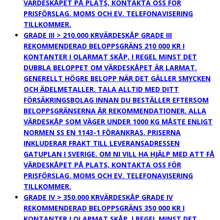
VÄRDESKÅPET PÅ PLATS, KONTAKTA OSS FÖR
PRISFÖRSLAG. MOMS OCH EV. TELEFONAVISERING
TILLKOMMER.
GRADE III > 210.000 KR
VÄRDESKÅP GRADE III
REKOMMENDERAD BELOPPSGRÄNS 210 000 KR I
KONTANTER I OLARMAT SKÅP, I REGEL MINST DET
DUBBLA BELOPPET OM VÄRDESKÅPET ÄR LARMAT.
GENERELLT HÖGRE BELOPP NÄR DET GÄLLER SMYCKEN
OCH ÄDELMETALLER. TALA ALLTID MED DITT
FÖRSÄKRINGSBOLAG INNAN DU BESTÄLLER EFTERSOM
BELOPPSGRÄNSERNA ÄR REKOMMENDATIONER. ALLA
VÄRDESKÅP SOM VÄGER UNDER 1000 KG MÅSTE ENLIGT
NORMEN SS EN 1143-1 FÖRANKRAS. PRISERNA
INKLUDERAR FRAKT TILL LEVERANSADRESSEN
GATUPLAN I SVERIGE. OM NI VILL HA HJÄLP MED ATT FÅ
VÄRDESKÅPET PÅ PLATS, KONTAKTA OSS FÖR
PRISFÖRSLAG. MOMS OCH EV. TELEFONAVISERING
TILLKOMMER.
GRADE IV > 350.000 KR
VÄRDESKÅP GRADE IV
REKOMMENDERAD BELOPPSGRÄNS 350 000 KR I
KONTANTER I OLARMAT SKÅP, I REGEL MINST DET