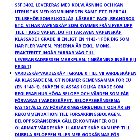
SSF 3492, LEVERERAS MED KOLVLÅSNING OCH KAN
UTRUSTAS MED KOMBIINREDEN SAMT ETT FLERTAL
TILLBEHÖR SOM ELKODLÅS, LÄSBART FACK, BRANDBOX,
ETC. VI HAR VAPENSKÅP SOM RYMMER FRÅN FYRA UPP
TILL TJUGO VAPEN. DU HITTAR ÄVEN VAPENSKÅP
KLASSADE I GRADE III ENLIGT EN 1143-1 FÖR DIG SOM
HAR FLER VAPEN. PRISERNA ÄR EXKL. MOMS,
FRAKTFRITT INGÅR FARBAR VÄG TILL
LEVERANSADRESSEN MARKPLAN. (INBÄRNING INGÅR EJ I
PRISET)
VÄRDESKÅP
VÄRDESKÅP I GRADE 0 TILL VII VÄRDESKÅPEN
ÄR KLASSADE ENLIGT NORMER GEMENSAMMA FÖR EU
(EN 1143-1). SKÅPEN KLASSAS I OLIKA GRADE SOM
REGLERAR HUR HÖGA BELOPP OCH VÄRDEN SOM FÅR
FÖRVARAS I VÄRDESKÅPET. BELOPPSGRÄNSERNA
FASTSTÄLLS AV FÖRSÄKRINGSFÖRBUNDET OCH ÄR EN
REKOMMENDATION TILL FÖRSÄKRINGSBOLAGEN.
BELOPPSGRÄNSERNA GÄLLER KONTANTER OCH
OLARMAT VÄRDESKÅP. I LARMAT SKÅP KAN UPP TILL
DUBBLA BELOPPEN ELLER MER GODKÄNNAS.FÖR