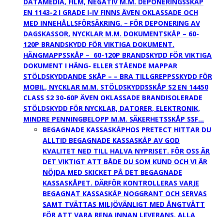
DATAMEDIA, FILM, NEGATIV M.M. DEPONERINGSSKÅP
EN 1143-2 I GRADE I-IV FINNS ÄVEN OKLASSADE OCH
MED INNEHÅLLSFÖRSÄKRING. – FÖR DEPONERING AV
DAGSKASSOR, NYCKLAR M.M. DOKUMENTSKÅP – 60-
120P BRANDSKYDD FÖR VIKTIGA DOKUMENT.
HÄNGMAPPSSKÅP – 60-120P BRANDSKYDD FÖR VIKTIGA
DOKUMENT I HÄNG- ELLER STÅENDE MAPPAR
STÖLDSKYDDANDE SKÅP – – BRA TILLGREPPSSKYDD FÖR
MOBIL, NYCKLAR M.M. STÖLDSKYDDSSKÅP S2 EN 14450
CLASS S2 30-60P ÄVEN OKLASSADE BRANDISOLERADE
STÖLDSKYDD FÖR NYCKLAR, DATORER, ELEKTRONIK,
MINDRE PENNINGBELOPP M.M. SÄKERHETSSKÅP SSF…
BEGAGNADE KASSASKÅP
HOS PRETECT HITTAR DU
ALLTID BEGAGNADE KASSASKÅP AV GOD
KVALITET NED TILL HALVA NYPRISET. FÖR OSS ÄR
DET VIKTIGT ATT BÅDE DU SOM KUND OCH VI ÄR
NÖJDA MED SKICKET PÅ DET BEGAGNADE
KASSASKÅPET. DÄRFÖR KONTROLLERAS VARJE
BEGAGNAT KASSASKÅP NOGGRANT OCH SERVAS
SAMT TVÄTTAS MILJÖVÄNLIGT MED ÅNGTVÄTT
FÖR ATT VARA RENA INNAN LEVERANS. ALLA