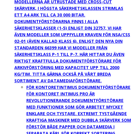
MODELLERNA ÄR UTRUSTADE MED CROSS-CUT
SKÄRVERK, I HÖGSTA SÄKERHETSKLASSEN STRIMLAS
ETT A4 ARK TILL CA 30 000 BITAR.
DOKUMENTFÖRSTÖRARNA FINNS I ALLA
SÄKERHETSKLASSER (1-5) ENLIGT DIN 32757, VI HAR
ÄVEN MODELLER SOM UPPFYLLER KRAVEN FÖR NSA/CSS
02-01 (ÄVEN KALLAD KLASS 6). ENLIGT DEN NYA DIN
STANDARDEN 66399 HAR VI MODELLER FRÅN
SÄKERHETSKLASS P-1 TILL P-7. HÄR HITTAR DU ÄVEN
RIKTIGT KRAFTFULLA DOKUMENTFÖRSTÖRARE FÖR
ARKIVFÖRSTÖRING MED KAPACITET UPP TILL 2000
KG/TIM. TITTA GÄRNA OCKSÅ PÅ VÅRT BREDA
SORTIMENT AV DATAMEDIAFÖRSTÖRARE.
FÖR KONTORET
INTIMUS DOKUMENTFÖRSTÖRARE
FÖR KONTORET INTIMUS PRO ÄR
REVOLUTIONERANDE DOKUMENTFÖRSTÖRARE
MED FUNKTIONER SOM GÖR ARBETET MYCKET
ENKLARE OCH TYSTARE. EXTREMT TYSTGÅENDE
KRAFTIGA MASKINER MED DUBBLA SKÄRVERK SOM
FÖRSTÖR BÅDE PAPPER OCH DATAMEDIA I
SEPARATA KÄRL FÖR KORREKT SORTERING.