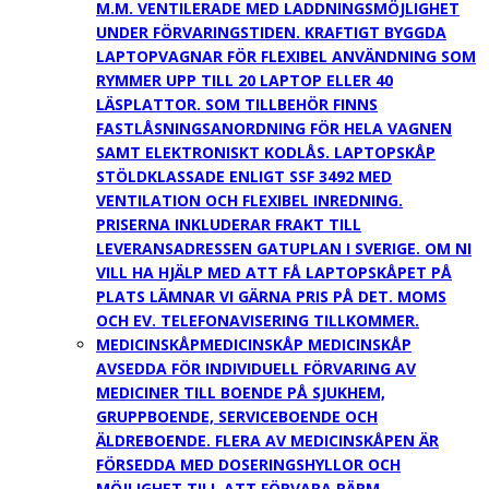
M.M. VENTILERADE MED LADDNINGSMÖJLIGHET
UNDER FÖRVARINGSTIDEN. KRAFTIGT BYGGDA
LAPTOPVAGNAR FÖR FLEXIBEL ANVÄNDNING SOM
RYMMER UPP TILL 20 LAPTOP ELLER 40
LÄSPLATTOR. SOM TILLBEHÖR FINNS
FASTLÅSNINGSANORDNING FÖR HELA VAGNEN
SAMT ELEKTRONISKT KODLÅS. LAPTOPSKÅP
STÖLDKLASSADE ENLIGT SSF 3492 MED
VENTILATION OCH FLEXIBEL INREDNING.
PRISERNA INKLUDERAR FRAKT TILL
LEVERANSADRESSEN GATUPLAN I SVERIGE. OM NI
VILL HA HJÄLP MED ATT FÅ LAPTOPSKÅPET PÅ
PLATS LÄMNAR VI GÄRNA PRIS PÅ DET. MOMS
OCH EV. TELEFONAVISERING TILLKOMMER.
MEDICINSKÅP
MEDICINSKÅP MEDICINSKÅP
AVSEDDA FÖR INDIVIDUELL FÖRVARING AV
MEDICINER TILL BOENDE PÅ SJUKHEM,
GRUPPBOENDE, SERVICEBOENDE OCH
ÄLDREBOENDE. FLERA AV MEDICINSKÅPEN ÄR
FÖRSEDDA MED DOSERINGSHYLLOR OCH
MÖJLIGHET TILL ATT FÖRVARA PÄRM