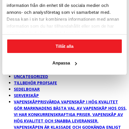
PLATS MED UPP TILL 60 BÄRBARA DATORER I ETT
information från din enhet till de sociala medier och
DUBBELDÖRRARS SÄKERHETSSKÅP. DET GÅR ATT
annons- och analysföretag som vi samarbetar med.
KOMBINERA DE OLIKA INREDNINGARNA I ALL
Dessa kan i sin tur kombinera informationen med annan
OÄNDLIGHET. I NYCKELSÄKERHETSSKÅPEN RYMS UPP
TILL 3770 KROK BEKVÄMT ÅTKOMLIGA PÅ KULLAGRADE
information som du har tillhandahållit eller som de har
GEJDRAR.
samlat in när du har använt deras tjänster.
SÄKERHETSSKÅP > 1,0 M
SÄKERHETSSKÅP > 1,6 M
Tillåt alla
SÄKERHETSSKÅP > 2,0 M
SÄKERHETSKLASS P-6
Anpassa
SÄKERHETSKLASS P-7 & NSA
FÖR BYGGNADEN OCH ARKIVET
UNCATEGORIZED
TILLBEHÖR PROFSAFE
SEDELBOXAR
SERVERSKÅP
VAPENSKÅP
PRISVÄRDA VAPENSKÅP I HÖG KVALITET
GÖR MARKNADENS BÄSTA VAL AV VAPENSKÅP HOS OSS,
VI HAR KONKURRENSKRAFTIGA PRISER, VAPENSKÅP AV
HÖG KVALITET OCH SNABBA LEVERANSER.
VAPENSKÅPEN ÄR KLASSADE OCH GODKÄNDA ENLIGT