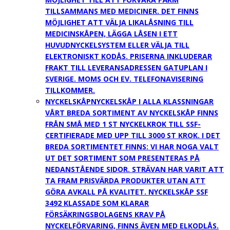
TILLSAMMANS MED MEDICINER. DET FINNS
MÖJLIGHET ATT VÄLJA LIKALÅSNING TILL
MEDICINSKÅPEN, LÄGGA LÅSEN I ETT
HUVUDNYCKELSYSTEM ELLER VÄLJA TILL
ELEKTRONISKT KODÅS. PRISERNA INKLUDERAR
FRAKT TILL LEVERANSADRESSEN GATUPLAN I
SVERIGE. MOMS OCH EV. TELEFONAVISERING
TILLKOMMER.
NYCKELSKÅP
NYCKELSKÅP I ALLA KLASSNINGAR
VÅRT BREDA SORTIMENT AV NYCKELSKÅP FINNS
FRÅN SMÅ MED 1 ST NYCKELKROK TILL SSF-
CERTIFIERADE MED UPP TILL 3000 ST KROK. I DET
BREDA SORTIMENTET FINNS: VI HAR NOGA VALT
UT DET SORTIMENT SOM PRESENTERAS PÅ
NEDANSTÅENDE SIDOR. STRÄVAN HAR VARIT ATT
TA FRAM PRISVÄRDA PRODUKTER UTAN ATT
GÖRA AVKALL PÅ KVALITET. NYCKELSKÅP SSF
3492 KLASSADE SOM KLARAR
FÖRSÄKRINGSBOLAGENS KRAV PÅ
NYCKELFÖRVARING, FINNS ÄVEN MED ELKODLÅS.