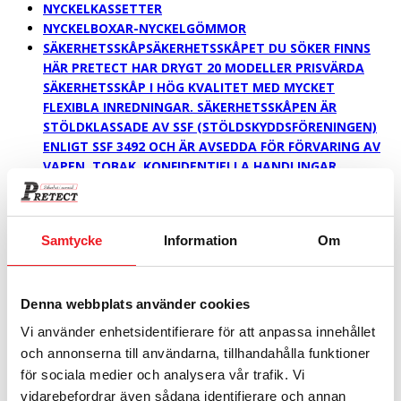
NYCKELKASSETTER
NYCKELBOXAR-NYCKELGÖMMOR
SÄKERHETSSKÅP
SÄKERHETSSKÅPET DU SÖKER FINNS
HÄR PRETECT HAR DRYGT 20 MODELLER PRISVÄRDA
SÄKERHETSSKÅP I HÖG KVALITET MED MYCKET
FLEXIBLA INREDNINGAR. SÄKERHETSSKÅPEN ÄR
STÖLDKLASSADE AV SSF (STÖLDSKYDDSFÖRENINGEN)
ENLIGT SSF 3492 OCH ÄR AVSEDDA FÖR FÖRVARING AV
VAPEN, TOBAK, KONFIDENTIELLA HANDLINGAR,
BÄRBARA DATORER, ELEKTRONISK UTRUSTNING ETC.
SÄKERHETSSKÅPEN ÄR BYGGDA I 4 MM STÅLPLÅT MED
BORRSKYDDSPLATTA, TERMISK SÄKRING OCH
Samtycke
Information
Om
DYRKFRITT NYCKELLÅS ALT. GODKÄNT ELEKTRONISKT
KODLÅS. SKÅP SOM VÄGER UNDER 150 KG MÅSTE
ENLIGT NORMEN FÖRANKRAS. SMARTA TILLBEHÖR TILL
DITT SÄKERHETSSKÅP PÅ TILLBEHÖRSLISTAN FINNS
Denna webbplats använder cookies
LÅSBARA FACK OCH FACKMODULER,
Vi använder enhetsidentifierare för att anpassa innehållet
NYCKELINREDNINGAR FRÅN 13 KROK TILL 880 KROK,
och annonserna till användarna, tillhandahålla funktioner
LAPTOPINSATSER, UTDRAGBARA HÄNGMAPPSRAMAR
för sociala medier och analysera vår trafik. Vi
M.M. MED VÅR EFFELTIVA LAPTOPINSATS KAN MAN FÅ
vidarebefordrar även sådana identifierare och annan