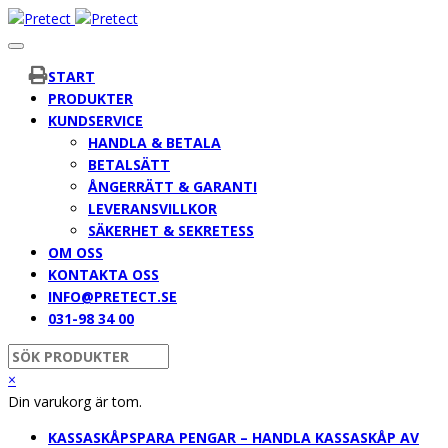
START
PRODUKTER
KUNDSERVICE
HANDLA & BETALA
BETALSÄTT
ÅNGERRÄTT & GARANTI
LEVERANSVILLKOR
SÄKERHET & SEKRETESS
OM OSS
KONTAKTA OSS
INFO@PRETECT.SE
031-98 34 00
×
Din varukorg är tom.
KASSASKÅP
SPARA PENGAR – HANDLA KASSASKÅP AV