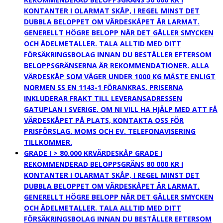
KONTANTER I OLARMAT SKÅP, I REGEL MINST DET
DUBBLA BELOPPET OM VÄRDESKÅPET ÄR LARMAT.
GENERELLT HÖGRE BELOPP NÄR DET GÄLLER SMYCKEN
OCH ÄDELMETALLER. TALA ALLTID MED DITT
FÖRSÄKRINGSBOLAG INNAN DU BESTÄLLER EFTERSOM
BELOPPSGRÄNSERNA ÄR REKOMMENDATIONER. ALLA
VÄRDESKÅP SOM VÄGER UNDER 1000 KG MÅSTE ENLIGT
NORMEN SS EN 1143-1 FÖRANKRAS. PRISERNA
INKLUDERAR FRAKT TILL LEVERANSADRESSEN
GATUPLAN I SVERIGE. OM NI VILL HA HJÄLP MED ATT FÅ
VÄRDESKÅPET PÅ PLATS, KONTAKTA OSS FÖR
PRISFÖRSLAG. MOMS OCH EV. TELEFONAVISERING
TILLKOMMER.
GRADE I > 80.000 KR
VÄRDESKÅP GRADE I
REKOMMENDERAD BELOPPSGRÄNS 80 000 KR I
KONTANTER I OLARMAT SKÅP, I REGEL MINST DET
DUBBLA BELOPPET OM VÄRDESKÅPET ÄR LARMAT.
GENERELLT HÖGRE BELOPP NÄR DET GÄLLER SMYCKEN
OCH ÄDELMETALLER. TALA ALLTID MED DITT
FÖRSÄKRINGSBOLAG INNAN DU BESTÄLLER EFTERSOM