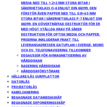
MEDIA NED TILL 1,2×2 MM STORA BITAR I
SÄKERHETSKLASS O-6 ENLIGT DIN 66399. DEN
FÖRSTÖR ÄVEN PAPPER NED TILL 0,8×4,5 MM
STORA BITAR I SÄKERHETSKLASS P-7 ENLIGT DIN
66399, EN OÖVERTRÄFFAD DESTRUKTÖR FÖR ER
MED HÖGT STÄLLDA KRAV PÅ SÄKER
DESTRUKTION FÖR OPTISK MEDIA OCH PAPPER.
PRISERNA INKLUDERAR FRAKT TILL
LEVERANSADRESSEN GATUPLAN I SVERIGE. MOMS
OCH EV. TELEFONAVISERING TILLKOMMER
DEGAUSSER FÖR AVMAGNETISERING AV
HÅRDDISKAR
RADERING HÅRDDISKAR
HÅRDDISKFÖRSTÖRARE
HÅLLARE/LÅS SURFPLATTOR
DATORLÅS
PROJEKTORLÅS
KABELSANERING
BEGAGNADE DATAMEDIASKÅP
BEGAGNADE DEPONERINGSSKÅP