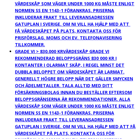
VÄRDESKÅP SOM VÄGER UNDER 1000 KG MÅSTE ENLIGT
NORMEN SS EN 1143-1 FÖRANKRAS. PRISERNA
INKLUDERAR FRAKT TILL LEVERANSADRESSEN
GATUPLAN I SVERIGE. OM NI VILL HA HJÄLP MED ATT
FÅ VÄRDESKÅPET PÅ PLATS, KONTAKTA OSS FÖR
PRISFÖRSLAG. MOMS OCH EV. TELEFONAVISERING
TILLKOMMER.
GRADE VI > 830.000 KR
VÄRDESKÅP GRADE VI
REKOMMENDERAD BELOPPSGRÄNS 830 000 KR I
KONTANTER I OLARMAT SKÅP, I REGEL MINST DET
DUBBLA BELOPPET OM VÄRDESKÅPET ÄR LARMAT.
GENERELLT HÖGRE BELOPP NÄR DET GÄLLER SMYCKEN
OCH ÄDELMETALLER. TALA ALLTID MED DITT
FÖRSÄKRINGSBOLAG INNAN DU BESTÄLLER EFTERSOM
BELOPPSGRÄNSERNA ÄR REKOMMENDATIONER. ALLA
VÄRDESKÅP SOM VÄGER UNDER 1000 KG MÅSTE ENLIGT
NORMEN SS EN 1143-1 FÖRANKRAS. PRISERNA
INKLUDERAR FRAKT TILL LEVERANSADRESSEN
GATUPLAN I SVERIGE. OM NI VILL HA HJÄLP MED ATT FÅ
VÄRDESKÅPET PÅ PLATS, KONTAKTA OSS FÖR