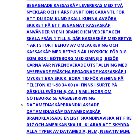
BEGAGNADE KASSASKÅP LEVERERAS MED TVÅ
NYCKLAR OCH 1 ÅRS FUNKTIONSGARANTI. FÖR
ATT DU SOM KUND SKALL KUNNA AVGÖRA
SKICKET PÅ ETT BEGAGNAT KASSASKÅP
ANVÄNDER VI EN I BRANSCHEN VEDERTAGEN
SKALA FRÅN 1 TILL 5, DÄR KASSASKÅP MED BETYG
1 ÄR I STORT BEHOV AV OMLACKERING OCH
KASSASKÅP MED BETYG 5 ÄR I NYSKICK. FÖR DIG
SOM BOR I GÖTEBORG MED OMNEJD, BESÖK
GÄRNA VÅR NYRENOVERADE UTSTÄLLNING MED
NYSERVADE FRÄSCHA BEGAGNADE KASSASKÅP I
MYCKET BRA SKICK. BOKA TID FÖR VISNING PÅ
TELEFON 031-98 34 00 (VI FINNS I SURTE PÅ
GÅSKULLEVÄGEN 6, CA 1,5 MIL NORR OM
GÖTEBORG) SE VÄGBESKRIVNING
DATAMEDIASKÅP
BRANDKLASSADE
DATAMEDIASKÅP DATAMEDIASKÅP
BRANDKLASSADE ENLIGT SKANDINAVISKA NT FIRE
017 OCH AMERIKANSKA UL. KLARAR ATT SKYDDA
ALLA TYPER AV DATAMEDIA, FILM, NEGATIV M.M.