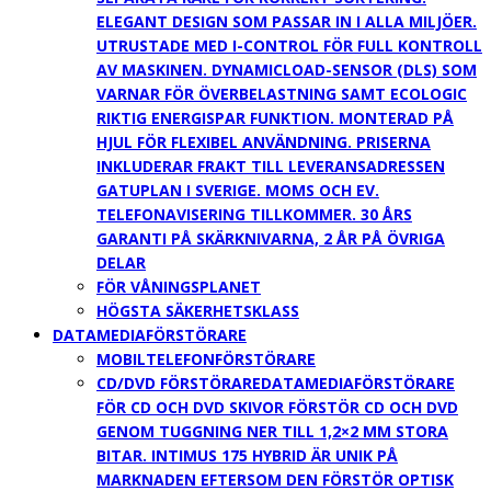
ELEGANT DESIGN SOM PASSAR IN I ALLA MILJÖER.
UTRUSTADE MED I-CONTROL FÖR FULL KONTROLL
AV MASKINEN. DYNAMICLOAD-SENSOR (DLS) SOM
VARNAR FÖR ÖVERBELASTNING SAMT ECOLOGIC
RIKTIG ENERGISPAR FUNKTION. MONTERAD PÅ
HJUL FÖR FLEXIBEL ANVÄNDNING. PRISERNA
INKLUDERAR FRAKT TILL LEVERANSADRESSEN
GATUPLAN I SVERIGE. MOMS OCH EV.
TELEFONAVISERING TILLKOMMER. 30 ÅRS
GARANTI PÅ SKÄRKNIVARNA, 2 ÅR PÅ ÖVRIGA
DELAR
FÖR VÅNINGSPLANET
HÖGSTA SÄKERHETSKLASS
DATAMEDIAFÖRSTÖRARE
MOBILTELEFONFÖRSTÖRARE
CD/DVD FÖRSTÖRARE
DATAMEDIAFÖRSTÖRARE
FÖR CD OCH DVD SKIVOR FÖRSTÖR CD OCH DVD
GENOM TUGGNING NER TILL 1,2×2 MM STORA
BITAR. INTIMUS 175 HYBRID ÄR UNIK PÅ
MARKNADEN EFTERSOM DEN FÖRSTÖR OPTISK