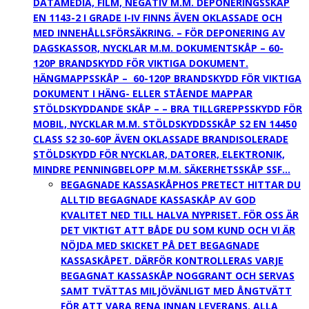
DATAMEDIA, FILM, NEGATIV M.M. DEPONERINGSSKÅP
EN 1143-2 I GRADE I-IV FINNS ÄVEN OKLASSADE OCH
MED INNEHÅLLSFÖRSÄKRING. – FÖR DEPONERING AV
DAGSKASSOR, NYCKLAR M.M. DOKUMENTSKÅP – 60-
120P BRANDSKYDD FÖR VIKTIGA DOKUMENT.
HÄNGMAPPSSKÅP – 60-120P BRANDSKYDD FÖR VIKTIGA
DOKUMENT I HÄNG- ELLER STÅENDE MAPPAR
STÖLDSKYDDANDE SKÅP – – BRA TILLGREPPSSKYDD FÖR
MOBIL, NYCKLAR M.M. STÖLDSKYDDSSKÅP S2 EN 14450
CLASS S2 30-60P ÄVEN OKLASSADE BRANDISOLERADE
STÖLDSKYDD FÖR NYCKLAR, DATORER, ELEKTRONIK,
MINDRE PENNINGBELOPP M.M. SÄKERHETSSKÅP SSF…
BEGAGNADE KASSASKÅP
HOS PRETECT HITTAR DU
ALLTID BEGAGNADE KASSASKÅP AV GOD
KVALITET NED TILL HALVA NYPRISET. FÖR OSS ÄR
DET VIKTIGT ATT BÅDE DU SOM KUND OCH VI ÄR
NÖJDA MED SKICKET PÅ DET BEGAGNADE
KASSASKÅPET. DÄRFÖR KONTROLLERAS VARJE
BEGAGNAT KASSASKÅP NOGGRANT OCH SERVAS
SAMT TVÄTTAS MILJÖVÄNLIGT MED ÅNGTVÄTT
FÖR ATT VARA RENA INNAN LEVERANS. ALLA