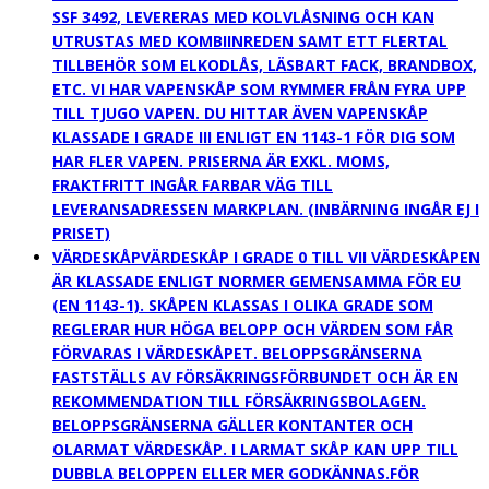
SSF 3492, LEVERERAS MED KOLVLÅSNING OCH KAN
UTRUSTAS MED KOMBIINREDEN SAMT ETT FLERTAL
TILLBEHÖR SOM ELKODLÅS, LÄSBART FACK, BRANDBOX,
ETC. VI HAR VAPENSKÅP SOM RYMMER FRÅN FYRA UPP
TILL TJUGO VAPEN. DU HITTAR ÄVEN VAPENSKÅP
KLASSADE I GRADE III ENLIGT EN 1143-1 FÖR DIG SOM
HAR FLER VAPEN. PRISERNA ÄR EXKL. MOMS,
FRAKTFRITT INGÅR FARBAR VÄG TILL
LEVERANSADRESSEN MARKPLAN. (INBÄRNING INGÅR EJ I
PRISET)
VÄRDESKÅP
VÄRDESKÅP I GRADE 0 TILL VII VÄRDESKÅPEN
ÄR KLASSADE ENLIGT NORMER GEMENSAMMA FÖR EU
(EN 1143-1). SKÅPEN KLASSAS I OLIKA GRADE SOM
REGLERAR HUR HÖGA BELOPP OCH VÄRDEN SOM FÅR
FÖRVARAS I VÄRDESKÅPET. BELOPPSGRÄNSERNA
FASTSTÄLLS AV FÖRSÄKRINGSFÖRBUNDET OCH ÄR EN
REKOMMENDATION TILL FÖRSÄKRINGSBOLAGEN.
BELOPPSGRÄNSERNA GÄLLER KONTANTER OCH
OLARMAT VÄRDESKÅP. I LARMAT SKÅP KAN UPP TILL
DUBBLA BELOPPEN ELLER MER GODKÄNNAS.FÖR