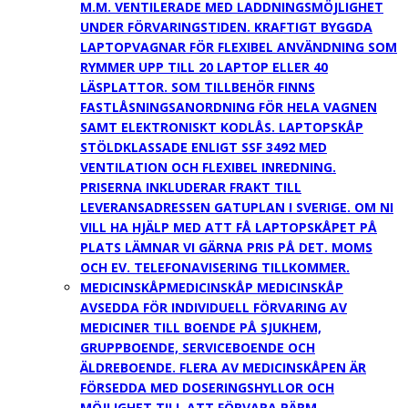
M.M. VENTILERADE MED LADDNINGSMÖJLIGHET
UNDER FÖRVARINGSTIDEN. KRAFTIGT BYGGDA
LAPTOPVAGNAR FÖR FLEXIBEL ANVÄNDNING SOM
RYMMER UPP TILL 20 LAPTOP ELLER 40
LÄSPLATTOR. SOM TILLBEHÖR FINNS
FASTLÅSNINGSANORDNING FÖR HELA VAGNEN
SAMT ELEKTRONISKT KODLÅS. LAPTOPSKÅP
STÖLDKLASSADE ENLIGT SSF 3492 MED
VENTILATION OCH FLEXIBEL INREDNING.
PRISERNA INKLUDERAR FRAKT TILL
LEVERANSADRESSEN GATUPLAN I SVERIGE. OM NI
VILL HA HJÄLP MED ATT FÅ LAPTOPSKÅPET PÅ
PLATS LÄMNAR VI GÄRNA PRIS PÅ DET. MOMS
OCH EV. TELEFONAVISERING TILLKOMMER.
MEDICINSKÅP
MEDICINSKÅP MEDICINSKÅP
AVSEDDA FÖR INDIVIDUELL FÖRVARING AV
MEDICINER TILL BOENDE PÅ SJUKHEM,
GRUPPBOENDE, SERVICEBOENDE OCH
ÄLDREBOENDE. FLERA AV MEDICINSKÅPEN ÄR
FÖRSEDDA MED DOSERINGSHYLLOR OCH
MÖJLIGHET TILL ATT FÖRVARA PÄRM