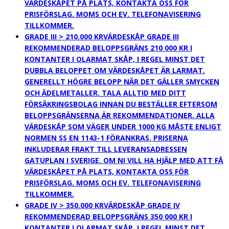
VÄRDESKÅPET PÅ PLATS, KONTAKTA OSS FÖR
PRISFÖRSLAG. MOMS OCH EV. TELEFONAVISERING
TILLKOMMER.
GRADE III > 210.000 KR
VÄRDESKÅP GRADE III
REKOMMENDERAD BELOPPSGRÄNS 210 000 KR I
KONTANTER I OLARMAT SKÅP, I REGEL MINST DET
DUBBLA BELOPPET OM VÄRDESKÅPET ÄR LARMAT.
GENERELLT HÖGRE BELOPP NÄR DET GÄLLER SMYCKEN
OCH ÄDELMETALLER. TALA ALLTID MED DITT
FÖRSÄKRINGSBOLAG INNAN DU BESTÄLLER EFTERSOM
BELOPPSGRÄNSERNA ÄR REKOMMENDATIONER. ALLA
VÄRDESKÅP SOM VÄGER UNDER 1000 KG MÅSTE ENLIGT
NORMEN SS EN 1143-1 FÖRANKRAS. PRISERNA
INKLUDERAR FRAKT TILL LEVERANSADRESSEN
GATUPLAN I SVERIGE. OM NI VILL HA HJÄLP MED ATT FÅ
VÄRDESKÅPET PÅ PLATS, KONTAKTA OSS FÖR
PRISFÖRSLAG. MOMS OCH EV. TELEFONAVISERING
TILLKOMMER.
GRADE IV > 350.000 KR
VÄRDESKÅP GRADE IV
REKOMMENDERAD BELOPPSGRÄNS 350 000 KR I
KONTANTER I OLARMAT SKÅP, I REGEL MINST DET