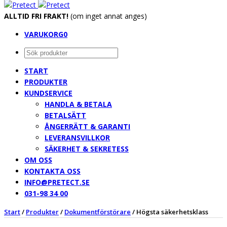
ALLTID FRI FRAKT!
(om inget annat anges)
VARUKORG
0
START
PRODUKTER
KUNDSERVICE
HANDLA & BETALA
BETALSÄTT
ÅNGERRÄTT & GARANTI
LEVERANSVILLKOR
SÄKERHET & SEKRETESS
OM OSS
KONTAKTA OSS
INFO@PRETECT.SE
031-98 34 00
Start
/
Produkter
/
Dokumentförstörare
/
Högsta säkerhetsklass