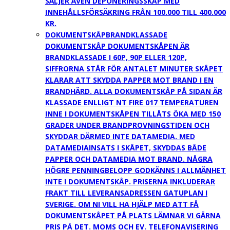
SÄLJER ÄVEN DEPONERINGSSKÅP MED
INNEHÅLLSFÖRSÄKRING FRÅN 100.000 TILL 400.000
KR.
DOKUMENTSKÅP
BRANDKLASSADE
DOKUMENTSKÅP DOKUMENTSKÅPEN ÄR
BRANDKLASSADE I 60P, 90P ELLER 120P,
SIFFRORNA STÅR FÖR ANTALET MINUTER SKÅPET
KLARAR ATT SKYDDA PAPPER MOT BRAND I EN
BRANDHÄRD. ALLA DOKUMENTSKÅP PÅ SIDAN ÄR
KLASSADE ENLLIGT NT FIRE 017 TEMPERATUREN
INNE I DOKUMENTSKÅPEN TILLÅTS ÖKA MED 150
GRADER UNDER BRANDPROVNINGSTIDEN OCH
SKYDDAR DÄRMED INTE DATAMEDIA. MED
DATAMEDIAINSATS I SKÅPET, SKYDDAS BÅDE
PAPPER OCH DATAMEDIA MOT BRAND. NÅGRA
HÖGRE PENNINGBELOPP GODKÄNNS I ALLMÄNHET
INTE I DOKUMENTSKÅP. PRISERNA INKLUDERAR
FRAKT TILL LEVERANSADRESSEN GATUPLAN I
SVERIGE. OM NI VILL HA HJÄLP MED ATT FÅ
DOKUMENTSKÅPET PÅ PLATS LÄMNAR VI GÄRNA
PRIS PÅ DET. MOMS OCH EV. TELEFONAVISERING