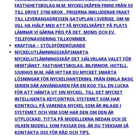
FASTIGHETSBOLAG M.M. NYCKELSKÅPEN FINNS FRÅN 50
TILL DRYGT 3700 KROK . PRISERNA INKLUDERAR FRAKT
TILL LEVERANSADRESSEN GATUPLAN I SVERIGE. OM NI
VILL HA HJÄLP MED ATT FÅ NYCKELSKÅPET PÅ PLATS
LÄMNAR VI GÄRNA PRIS PÅ DET. MOMS OCH EV.
TELEFONAVISERING TILLKOMMER.
KRAFTIGA – STÖLDFÖRDRÖJANDE
NYCKELUTLÄMNINGSSKÅP
SMARTA
NYCKELUTLÄMNINGSSKÅP DET SJÄLVKLARA VALET FÖR
HEMTJÄNST, FASTIGHETSBOLAG, BILFIRMOR, HOTELL,
SJUKHUS M.M. HÄR HITTAR DU MYCKET SMARTA
LÖSNINGAR FÖR NYCKELHANTERING. FRÅN ENKLA BASIC
SERIEN DÄR ANVÄNDAREN FÅR EN KOD TILL EN LUCKA
FÖR ATT HÄMTA UT SIN NYCKEL. TILL DET MYCKET
INTELLIGENTA KEYCONTROL SYSTEMET SOM HAR
KONTROLL PÅ VARENDA NYCKEL SOM ÄR INLAGD I
SYSTEMET OCH VEM SOM HAR DEN OM DEN ÄR
UTPLOCKAD. TITTA PÅ MODELLERNA NEDAN OCH SE
VILKEN MODELL SOM PASSAR DIG, ÄR DU TVEKSAM SÅ
KONTAKTA OSS FÖR RÅD OCH TIPS.