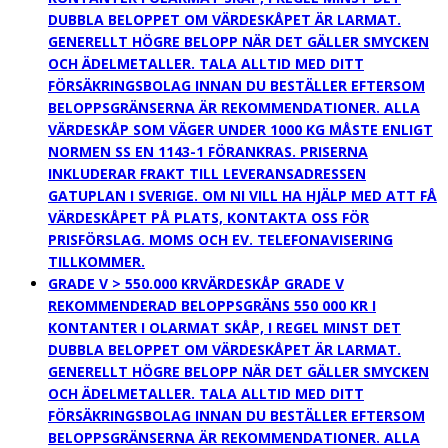
DUBBLA BELOPPET OM VÄRDESKÅPET ÄR LARMAT.
GENERELLT HÖGRE BELOPP NÄR DET GÄLLER SMYCKEN
OCH ÄDELMETALLER. TALA ALLTID MED DITT
FÖRSÄKRINGSBOLAG INNAN DU BESTÄLLER EFTERSOM
BELOPPSGRÄNSERNA ÄR REKOMMENDATIONER. ALLA
VÄRDESKÅP SOM VÄGER UNDER 1000 KG MÅSTE ENLIGT
NORMEN SS EN 1143-1 FÖRANKRAS. PRISERNA
INKLUDERAR FRAKT TILL LEVERANSADRESSEN
GATUPLAN I SVERIGE. OM NI VILL HA HJÄLP MED ATT FÅ
VÄRDESKÅPET PÅ PLATS, KONTAKTA OSS FÖR
PRISFÖRSLAG. MOMS OCH EV. TELEFONAVISERING
TILLKOMMER.
GRADE V > 550.000 KR
VÄRDESKÅP GRADE V
REKOMMENDERAD BELOPPSGRÄNS 550 000 KR I
KONTANTER I OLARMAT SKÅP, I REGEL MINST DET
DUBBLA BELOPPET OM VÄRDESKÅPET ÄR LARMAT.
GENERELLT HÖGRE BELOPP NÄR DET GÄLLER SMYCKEN
OCH ÄDELMETALLER. TALA ALLTID MED DITT
FÖRSÄKRINGSBOLAG INNAN DU BESTÄLLER EFTERSOM
BELOPPSGRÄNSERNA ÄR REKOMMENDATIONER. ALLA