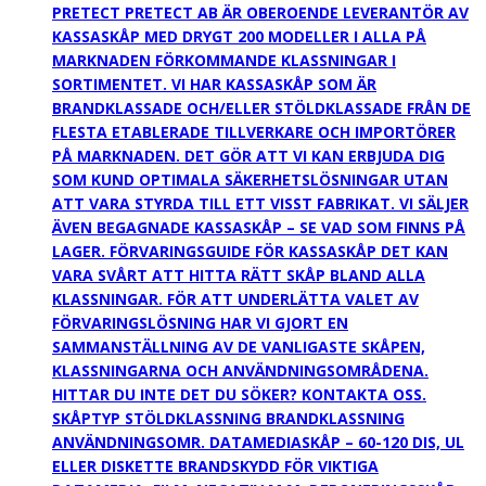
PRETECT PRETECT AB ÄR OBEROENDE LEVERANTÖR AV
KASSASKÅP MED DRYGT 200 MODELLER I ALLA PÅ
MARKNADEN FÖRKOMMANDE KLASSNINGAR I
SORTIMENTET. VI HAR KASSASKÅP SOM ÄR
BRANDKLASSADE OCH/ELLER STÖLDKLASSADE FRÅN DE
FLESTA ETABLERADE TILLVERKARE OCH IMPORTÖRER
PÅ MARKNADEN. DET GÖR ATT VI KAN ERBJUDA DIG
SOM KUND OPTIMALA SÄKERHETSLÖSNINGAR UTAN
ATT VARA STYRDA TILL ETT VISST FABRIKAT. VI SÄLJER
ÄVEN BEGAGNADE KASSASKÅP – SE VAD SOM FINNS PÅ
LAGER. FÖRVARINGSGUIDE FÖR KASSASKÅP DET KAN
VARA SVÅRT ATT HITTA RÄTT SKÅP BLAND ALLA
KLASSNINGAR. FÖR ATT UNDERLÄTTA VALET AV
FÖRVARINGSLÖSNING HAR VI GJORT EN
SAMMANSTÄLLNING AV DE VANLIGASTE SKÅPEN,
KLASSNINGARNA OCH ANVÄNDNINGSOMRÅDENA.
HITTAR DU INTE DET DU SÖKER? KONTAKTA OSS.
SKÅPTYP STÖLDKLASSNING BRANDKLASSNING
ANVÄNDNINGSOMR. DATAMEDIASKÅP – 60-120 DIS, UL
ELLER DISKETTE BRANDSKYDD FÖR VIKTIGA