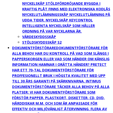
NYCKELSKÅP STÖLDFÖRDRÖJANDE BYGGDA I
KRAFTIG PLÅT FINNS MED ELEKTRONISKA KODLÅS
NYCKELUTLÄMNINGSSKÅP NYCKELUTLÄMNING PÅ
UDDA TIDER. NYCKELSKÅP KEYCONTROL
INTELLIGENTA NYCKELSKÅP SOM HÅLLER
ORDNING PÅ VAR NYCKLARNA ÄR.
VÄRDESKYDDSSKÅP
STÖLDSKYDDSSKÅP S2
DOKUMENTFÖRSTÖRARE
DOKUMENTFÖRSTÖRARE FÖR
ALLA BEHOV HAR DU KONTROLL PÅ VAD SOM SLÄNGS I
PAPPERSKORGEN ELLER VAD SOM HÄNDER OM KÄNSLIG
INFORMATION HAMNAR I ORÄTTA HÄNDER? PRETECT
HAR ETT 70-TAL DOKUMENTFÖRSTÖRARE FÖR
PROFFESIONELLT BRUK I HÖGSTA KVALITET MED UPP
TILL 30 ÅRS GARANTI PÅ SKÄRKNIVARNA. INTIMUS
DOKUMENTFÖRSTÖRARE TÄCKER ALLA BEHOV PÅ ALLA
PLATSER: VI HAR DOKUMENTFÖRSTÖRARE SOM
FÖRSTÖR PAPPER, PLASTKORT, DISKETTER, CD, DVD,
HÅRDDISKAR M.M. OCH SOM ÄR ANPASSADE FÖR
EFFEKTIV OCH MILJÖVÄNLIGT ÅTERVINNING. FLERA AV