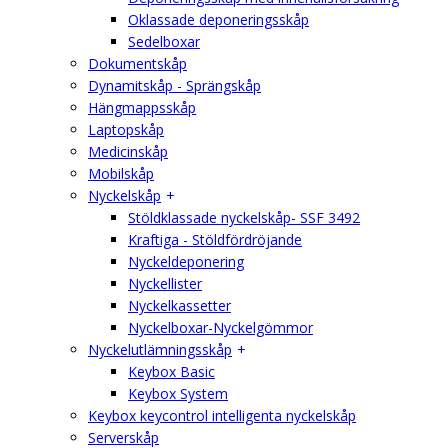
Oklassade deponeringsskåp
Sedelboxar
Dokumentskåp
Dynamitskåp - Sprängskåp
Hängmappsskåp
Laptopskåp
Medicinskåp
Mobilskåp
Nyckelskåp
Stöldklassade nyckelskåp- SSF 3492
Kraftiga - Stöldfördröjande
Nyckeldeponering
Nyckellister
Nyckelkassetter
Nyckelboxar-Nyckelgömmor
Nyckelutlämningsskåp
Keybox Basic
Keybox System
Keybox keycontrol intelligenta nyckelskåp
Serverskåp