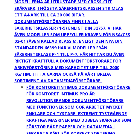
MODELLERNA ÄR UTRUSTADE MED CROSS-CUT
SKÄRVERK, I HÖGSTA SÄKERHETSKLASSEN STRIMLAS
ETT A4 ARK TILL CA 30 000 BITAR.
DOKUMENTFÖRSTÖRARNA FINNS I ALLA
SÄKERHETSKLASSER (1-5) ENLIGT DIN 32757, VI HAR
ÄVEN MODELLER SOM UPPFYLLER KRAVEN FÖR NSA/CSS
02-01 (ÄVEN KALLAD KLASS 6). ENLIGT DEN NYA DIN
STANDARDEN 66399 HAR VI MODELLER FRÅN
SÄKERHETSKLASS P-1 TILL P-7. HÄR HITTAR DU ÄVEN
RIKTIGT KRAFTFULLA DOKUMENTFÖRSTÖRARE FÖR
ARKIVFÖRSTÖRING MED KAPACITET UPP TILL 2000
KG/TIM. TITTA GÄRNA OCKSÅ PÅ VÅRT BREDA
SORTIMENT AV DATAMEDIAFÖRSTÖRARE.
FÖR KONTORET
INTIMUS DOKUMENTFÖRSTÖRARE
FÖR KONTORET INTIMUS PRO ÄR
REVOLUTIONERANDE DOKUMENTFÖRSTÖRARE
MED FUNKTIONER SOM GÖR ARBETET MYCKET
ENKLARE OCH TYSTARE. EXTREMT TYSTGÅENDE
KRAFTIGA MASKINER MED DUBBLA SKÄRVERK SOM
FÖRSTÖR BÅDE PAPPER OCH DATAMEDIA I
SEPARATA KÄRL FÖR KORREKT SORTERING.