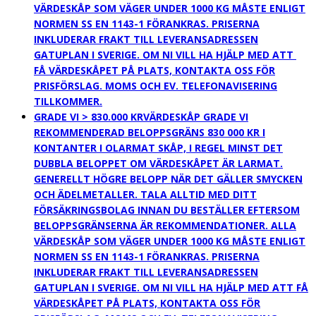
VÄRDESKÅP SOM VÄGER UNDER 1000 KG MÅSTE ENLIGT
NORMEN SS EN 1143-1 FÖRANKRAS. PRISERNA
INKLUDERAR FRAKT TILL LEVERANSADRESSEN
GATUPLAN I SVERIGE. OM NI VILL HA HJÄLP MED ATT
FÅ VÄRDESKÅPET PÅ PLATS, KONTAKTA OSS FÖR
PRISFÖRSLAG. MOMS OCH EV. TELEFONAVISERING
TILLKOMMER.
GRADE VI > 830.000 KR
VÄRDESKÅP GRADE VI
REKOMMENDERAD BELOPPSGRÄNS 830 000 KR I
KONTANTER I OLARMAT SKÅP, I REGEL MINST DET
DUBBLA BELOPPET OM VÄRDESKÅPET ÄR LARMAT.
GENERELLT HÖGRE BELOPP NÄR DET GÄLLER SMYCKEN
OCH ÄDELMETALLER. TALA ALLTID MED DITT
FÖRSÄKRINGSBOLAG INNAN DU BESTÄLLER EFTERSOM
BELOPPSGRÄNSERNA ÄR REKOMMENDATIONER. ALLA
VÄRDESKÅP SOM VÄGER UNDER 1000 KG MÅSTE ENLIGT
NORMEN SS EN 1143-1 FÖRANKRAS. PRISERNA
INKLUDERAR FRAKT TILL LEVERANSADRESSEN
GATUPLAN I SVERIGE. OM NI VILL HA HJÄLP MED ATT FÅ
VÄRDESKÅPET PÅ PLATS, KONTAKTA OSS FÖR