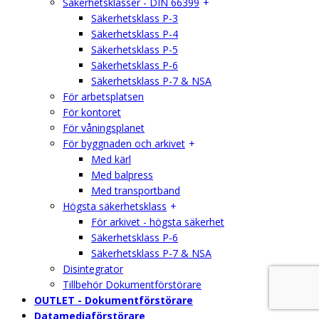
Säkerhetsklasser - DIN 66399
Säkerhetsklass P-3
Säkerhetsklass P-4
Säkerhetsklass P-5
Säkerhetsklass P-6
Säkerhetsklass P-7 & NSA
För arbetsplatsen
För kontoret
För våningsplanet
För byggnaden och arkivet
Med kärl
Med balpress
Med transportband
Högsta säkerhetsklass
För arkivet - högsta säkerhet
Säkerhetsklass P-6
Säkerhetsklass P-7 & NSA
Disintegrator
Tillbehör Dokumentförstörare
OUTLET - Dokumentförstörare
Datamediaförstörare