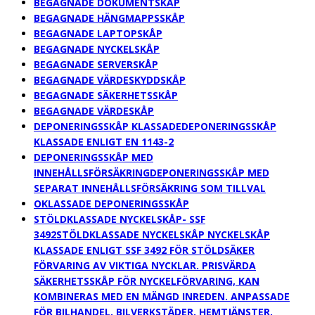
BEGAGNADE DOKUMENTSKÅP
BEGAGNADE HÄNGMAPPSSKÅP
BEGAGNADE LAPTOPSKÅP
BEGAGNADE NYCKELSKÅP
BEGAGNADE SERVERSKÅP
BEGAGNADE VÄRDESKYDDSKÅP
BEGAGNADE SÄKERHETSSKÅP
BEGAGNADE VÄRDESKÅP
DEPONERINGSSKÅP KLASSADE
DEPONERINGSSKÅP
KLASSADE ENLIGT EN 1143-2
DEPONERINGSSKÅP MED
INNEHÅLLSFÖRSÄKRING
DEPONERINGSSKÅP MED
SEPARAT INNEHÅLLSFÖRSÄKRING SOM TILLVAL
OKLASSADE DEPONERINGSSKÅP
STÖLDKLASSADE NYCKELSKÅP- SSF
3492
STÖLDKLASSADE NYCKELSKÅP NYCKELSKÅP
KLASSADE ENLIGT SSF 3492 FÖR STÖLDSÄKER
FÖRVARING AV VIKTIGA NYCKLAR. PRISVÄRDA
SÄKERHETSSKÅP FÖR NYCKELFÖRVARING, KAN
KOMBINERAS MED EN MÄNGD INREDEN. ANPASSADE
FÖR BILHANDEL, BILVERKSTÄDER, HEMTJÄNSTER,