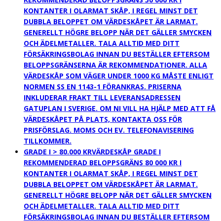
KONTANTER I OLARMAT SKÅP, I REGEL MINST DET
DUBBLA BELOPPET OM VÄRDESKÅPET ÄR LARMAT.
GENERELLT HÖGRE BELOPP NÄR DET GÄLLER SMYCKEN
OCH ÄDELMETALLER. TALA ALLTID MED DITT
FÖRSÄKRINGSBOLAG INNAN DU BESTÄLLER EFTERSOM
BELOPPSGRÄNSERNA ÄR REKOMMENDATIONER. ALLA
VÄRDESKÅP SOM VÄGER UNDER 1000 KG MÅSTE ENLIGT
NORMEN SS EN 1143-1 FÖRANKRAS. PRISERNA
INKLUDERAR FRAKT TILL LEVERANSADRESSEN
GATUPLAN I SVERIGE. OM NI VILL HA HJÄLP MED ATT FÅ
VÄRDESKÅPET PÅ PLATS, KONTAKTA OSS FÖR
PRISFÖRSLAG. MOMS OCH EV. TELEFONAVISERING
TILLKOMMER.
GRADE I > 80.000 KR
VÄRDESKÅP GRADE I
REKOMMENDERAD BELOPPSGRÄNS 80 000 KR I
KONTANTER I OLARMAT SKÅP, I REGEL MINST DET
DUBBLA BELOPPET OM VÄRDESKÅPET ÄR LARMAT.
GENERELLT HÖGRE BELOPP NÄR DET GÄLLER SMYCKEN
OCH ÄDELMETALLER. TALA ALLTID MED DITT
FÖRSÄKRINGSBOLAG INNAN DU BESTÄLLER EFTERSOM