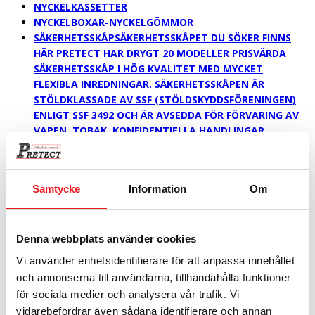
NYCKELKASSETTER
NYCKELBOXAR-NYCKELGÖMMOR
SÄKERHETSSKÅP
SÄKERHETSSKÅPET DU SÖKER FINNS
HÄR PRETECT HAR DRYGT 20 MODELLER PRISVÄRDA
SÄKERHETSSKÅP I HÖG KVALITET MED MYCKET
FLEXIBLA INREDNINGAR. SÄKERHETSSKÅPEN ÄR
STÖLDKLASSADE AV SSF (STÖLDSKYDDSFÖRENINGEN)
ENLIGT SSF 3492 OCH ÄR AVSEDDA FÖR FÖRVARING AV
VAPEN, TOBAK, KONFIDENTIELLA HANDLINGAR,
BÄRBARA DATORER, ELEKTRONISK UTRUSTNING ETC.
SÄKERHETSSKÅPEN ÄR BYGGDA I 4 MM STÅLPLÅT MED
BORRSKYDDSPLATTA, TERMISK SÄKRING OCH
Samtycke
Information
Om
DYRKFRITT NYCKELLÅS ALT. GODKÄNT ELEKTRONISKT
KODLÅS. SKÅP SOM VÄGER UNDER 150 KG MÅSTE
ENLIGT NORMEN FÖRANKRAS. SMARTA TILLBEHÖR TILL
DITT SÄKERHETSSKÅP PÅ TILLBEHÖRSLISTAN FINNS
Denna webbplats använder cookies
LÅSBARA FACK OCH FACKMODULER,
Vi använder enhetsidentifierare för att anpassa innehållet
NYCKELINREDNINGAR FRÅN 13 KROK TILL 880 KROK,
och annonserna till användarna, tillhandahålla funktioner
LAPTOPINSATSER, UTDRAGBARA HÄNGMAPPSRAMAR
för sociala medier och analysera vår trafik. Vi
M.M. MED VÅR EFFELTIVA LAPTOPINSATS KAN MAN FÅ
vidarebefordrar även sådana identifierare och annan