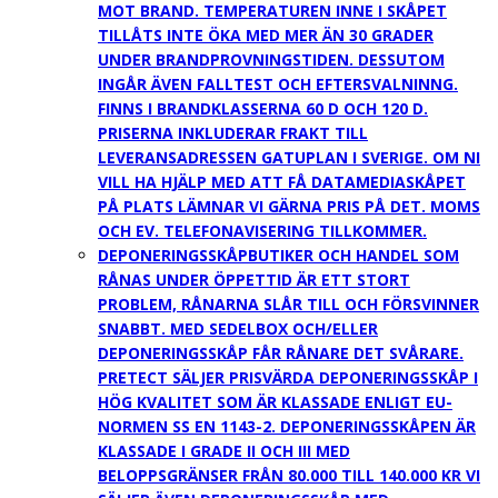
MOT BRAND. TEMPERATUREN INNE I SKÅPET
TILLÅTS INTE ÖKA MED MER ÄN 30 GRADER
UNDER BRANDPROVNINGSTIDEN. DESSUTOM
INGÅR ÄVEN FALLTEST OCH EFTERSVALNINNG.
FINNS I BRANDKLASSERNA 60 D OCH 120 D.
PRISERNA INKLUDERAR FRAKT TILL
LEVERANSADRESSEN GATUPLAN I SVERIGE. OM NI
VILL HA HJÄLP MED ATT FÅ DATAMEDIASKÅPET
PÅ PLATS LÄMNAR VI GÄRNA PRIS PÅ DET. MOMS
OCH EV. TELEFONAVISERING TILLKOMMER.
DEPONERINGSSKÅP
BUTIKER OCH HANDEL SOM
RÅNAS UNDER ÖPPETTID ÄR ETT STORT
PROBLEM, RÅNARNA SLÅR TILL OCH FÖRSVINNER
SNABBT. MED SEDELBOX OCH/ELLER
DEPONERINGSSKÅP FÅR RÅNARE DET SVÅRARE.
PRETECT SÄLJER PRISVÄRDA DEPONERINGSSKÅP I
HÖG KVALITET SOM ÄR KLASSADE ENLIGT EU-
NORMEN SS EN 1143-2. DEPONERINGSSKÅPEN ÄR
KLASSADE I GRADE II OCH III MED
BELOPPSGRÄNSER FRÅN 80.000 TILL 140.000 KR VI