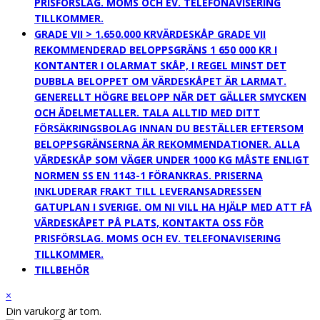
PRISFÖRSLAG. MOMS OCH EV. TELEFONAVISERING
TILLKOMMER.
GRADE VII > 1.650.000 KR
VÄRDESKÅP GRADE VII
REKOMMENDERAD BELOPPSGRÄNS 1 650 000 KR I
KONTANTER I OLARMAT SKÅP, I REGEL MINST DET
DUBBLA BELOPPET OM VÄRDESKÅPET ÄR LARMAT.
GENERELLT HÖGRE BELOPP NÄR DET GÄLLER SMYCKEN
OCH ÄDELMETALLER. TALA ALLTID MED DITT
FÖRSÄKRINGSBOLAG INNAN DU BESTÄLLER EFTERSOM
BELOPPSGRÄNSERNA ÄR REKOMMENDATIONER. ALLA
VÄRDESKÅP SOM VÄGER UNDER 1000 KG MÅSTE ENLIGT
NORMEN SS EN 1143-1 FÖRANKRAS. PRISERNA
INKLUDERAR FRAKT TILL LEVERANSADRESSEN
GATUPLAN I SVERIGE. OM NI VILL HA HJÄLP MED ATT FÅ
VÄRDESKÅPET PÅ PLATS, KONTAKTA OSS FÖR
PRISFÖRSLAG. MOMS OCH EV. TELEFONAVISERING
TILLKOMMER.
TILLBEHÖR
×
Din varukorg är tom.