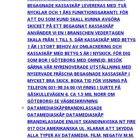
BEGAGNADE KASSASKÅP LEVERERAS MED TVÅ
NYCKLAR OCH 1 ÅRS FUNKTIONSGARANTI. FÖR
ATT DU SOM KUND SKALL KUNNA AVGÖRA
SKICKET PÅ ETT BEGAGNAT KASSASKÅP
ANVÄNDER VI EN I BRANSCHEN VEDERTAGEN
SKALA FRÅN 1 TILL 5, DÄR KASSASKÅP MED BETYG
1 ÄR I STORT BEHOV AV OMLACKERING OCH
KASSASKÅP MED BETYG 5 ÄR I NYSKICK. FÖR DIG
SOM BOR I GÖTEBORG MED OMNEJD, BESÖK
GÄRNA VÅR NYRENOVERADE UTSTÄLLNING MED
NYSERVADE FRÄSCHA BEGAGNADE KASSASKÅP I
MYCKET BRA SKICK. BOKA TID FÖR VISNING PÅ
TELEFON 031-98 34 00 (VI FINNS I SURTE PÅ
GÅSKULLEVÄGEN 6, CA 1,5 MIL NORR OM
GÖTEBORG) SE VÄGBESKRIVNING
DATAMEDIASKÅP
BRANDKLASSADE
DATAMEDIASKÅP DATAMEDIASKÅP
BRANDKLASSADE ENLIGT SKANDINAVISKA NT FIRE
017 OCH AMERIKANSKA UL. KLARAR ATT SKYDDA
ALLA TYPER AV DATAMEDIA, FILM, NEGATIV M.M.