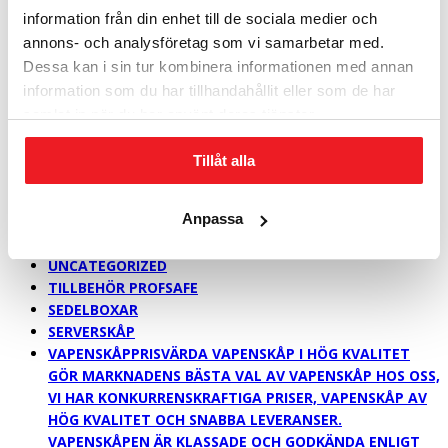
PLATS MED UPP TILL 60 BÄRBARA DATORER I ETT
information från din enhet till de sociala medier och
DUBBELDÖRRARS SÄKERHETSSKÅP. DET GÅR ATT
annons- och analysföretag som vi samarbetar med.
KOMBINERA DE OLIKA INREDNINGARNA I ALL
Dessa kan i sin tur kombinera informationen med annan
OÄNDLIGHET. I NYCKELSÄKERHETSSKÅPEN RYMS UPP
TILL 3770 KROK BEKVÄMT ÅTKOMLIGA PÅ KULLAGRADE
information som du har tillhandahållit eller som de har
GEJDRAR.
samlat in när du har använt deras tjänster.
SÄKERHETSSKÅP > 1,0 M
SÄKERHETSSKÅP > 1,6 M
Tillåt alla
SÄKERHETSSKÅP > 2,0 M
SÄKERHETSKLASS P-6
Anpassa
SÄKERHETSKLASS P-7 & NSA
FÖR BYGGNADEN OCH ARKIVET
UNCATEGORIZED
TILLBEHÖR PROFSAFE
SEDELBOXAR
SERVERSKÅP
VAPENSKÅP
PRISVÄRDA VAPENSKÅP I HÖG KVALITET
GÖR MARKNADENS BÄSTA VAL AV VAPENSKÅP HOS OSS,
VI HAR KONKURRENSKRAFTIGA PRISER, VAPENSKÅP AV
HÖG KVALITET OCH SNABBA LEVERANSER.
VAPENSKÅPEN ÄR KLASSADE OCH GODKÄNDA ENLIGT