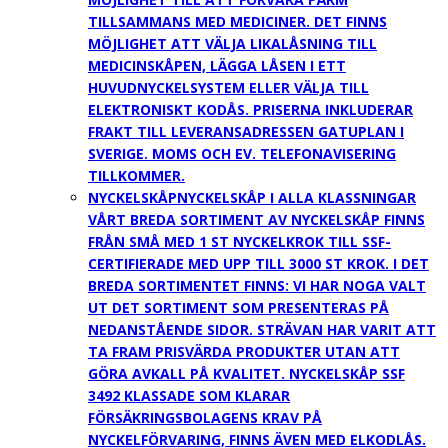
TILLSAMMANS MED MEDICINER. DET FINNS
MÖJLIGHET ATT VÄLJA LIKALÅSNING TILL
MEDICINSKÅPEN, LÄGGA LÅSEN I ETT
HUVUDNYCKELSYSTEM ELLER VÄLJA TILL
ELEKTRONISKT KODÅS. PRISERNA INKLUDERAR
FRAKT TILL LEVERANSADRESSEN GATUPLAN I
SVERIGE. MOMS OCH EV. TELEFONAVISERING
TILLKOMMER.
NYCKELSKÅP
NYCKELSKÅP I ALLA KLASSNINGAR
VÅRT BREDA SORTIMENT AV NYCKELSKÅP FINNS
FRÅN SMÅ MED 1 ST NYCKELKROK TILL SSF-
CERTIFIERADE MED UPP TILL 3000 ST KROK. I DET
BREDA SORTIMENTET FINNS: VI HAR NOGA VALT
UT DET SORTIMENT SOM PRESENTERAS PÅ
NEDANSTÅENDE SIDOR. STRÄVAN HAR VARIT ATT
TA FRAM PRISVÄRDA PRODUKTER UTAN ATT
GÖRA AVKALL PÅ KVALITET. NYCKELSKÅP SSF
3492 KLASSADE SOM KLARAR
FÖRSÄKRINGSBOLAGENS KRAV PÅ
NYCKELFÖRVARING, FINNS ÄVEN MED ELKODLÅS.