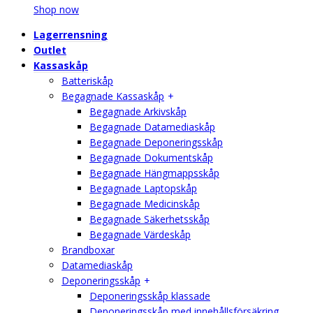
Shop now
Lagerrensning
Outlet
Kassaskåp
Batteriskåp
Begagnade Kassaskåp
Begagnade Arkivskåp
Begagnade Datamediaskåp
Begagnade Deponeringsskåp
Begagnade Dokumentskåp
Begagnade Hängmappsskåp
Begagnade Laptopskåp
Begagnade Medicinskåp
Begagnade Säkerhetsskåp
Begagnade Värdeskåp
Brandboxar
Datamediaskåp
Deponeringsskåp
Deponeringsskåp klassade
Deponeringsskåp med innehållsförsäkring