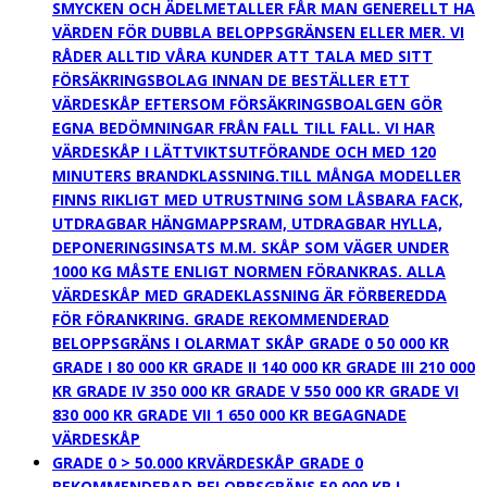
SMYCKEN OCH ÄDELMETALLER FÅR MAN GENERELLT HA
VÄRDEN FÖR DUBBLA BELOPPSGRÄNSEN ELLER MER. VI
RÅDER ALLTID VÅRA KUNDER ATT TALA MED SITT
FÖRSÄKRINGSBOLAG INNAN DE BESTÄLLER ETT
VÄRDESKÅP EFTERSOM FÖRSÄKRINGSBOALGEN GÖR
EGNA BEDÖMNINGAR FRÅN FALL TILL FALL. VI HAR
VÄRDESKÅP I LÄTTVIKTSUTFÖRANDE OCH MED 120
MINUTERS BRANDKLASSNING.TILL MÅNGA MODELLER
FINNS RIKLIGT MED UTRUSTNING SOM LÅSBARA FACK,
UTDRAGBAR HÄNGMAPPSRAM, UTDRAGBAR HYLLA,
DEPONERINGSINSATS M.M. SKÅP SOM VÄGER UNDER
1000 KG MÅSTE ENLIGT NORMEN FÖRANKRAS. ALLA
VÄRDESKÅP MED GRADEKLASSNING ÄR FÖRBEREDDA
FÖR FÖRANKRING. GRADE REKOMMENDERAD
BELOPPSGRÄNS I OLARMAT SKÅP GRADE 0 50 000 KR
GRADE I 80 000 KR GRADE II 140 000 KR GRADE III 210 000
KR GRADE IV 350 000 KR GRADE V 550 000 KR GRADE VI
830 000 KR GRADE VII 1 650 000 KR BEGAGNADE
VÄRDESKÅP
GRADE 0 > 50.000 KR
VÄRDESKÅP GRADE 0
REKOMMENDERAD BELOPPSGRÄNS 50 000 KR I