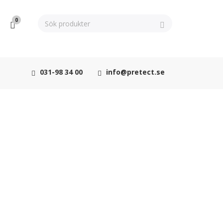
0
031-98 34 00
info@pretect.se