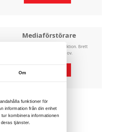
Mediaförstörare
För radering och fysisk destruktion. Brett
sortiment för alla behov.
Läs mer
Om
andahålla funktioner för
n information från din enhet
 tur kombinera informationen
deras tjänster.