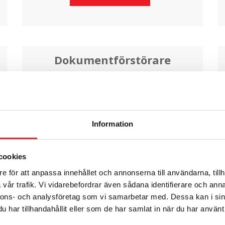
Dokumentförstörare
Stort urval för proffesionellt bruk med upp
till 30 års garanti på skärknivarna.
Läs mer
Information
cookies
e för att anpassa innehållet och annonserna till användarna, tillh
vår trafik. Vi vidarebefordrar även sådana identifierare och anna
nnons- och analysföretag som vi samarbetar med. Dessa kan i sin
har tillhandahållit eller som de har samlat in när du har använt 