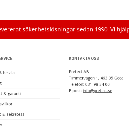
evererat säkerhetslösningar sedan 1990. Vi hjäl
RVICE
KONTAKTA OSS
Pretect AB
& betala
Timmervägen 1, 463 35 Göta
t
Telefon:
031-98 34 00
E-post:
info@pretect.se
t & garanti
villkor
t & sekretess
r