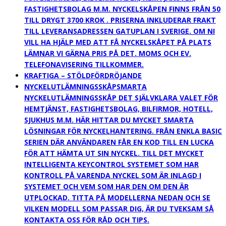
FASTIGHETSBOLAG M.M. NYCKELSKÅPEN FINNS FRÅN 50
TILL DRYGT 3700 KROK . PRISERNA INKLUDERAR FRAKT
TILL LEVERANSADRESSEN GATUPLAN I SVERIGE. OM NI
VILL HA HJÄLP MED ATT FÅ NYCKELSKÅPET PÅ PLATS
LÄMNAR VI GÄRNA PRIS PÅ DET. MOMS OCH EV.
TELEFONAVISERING TILLKOMMER.
KRAFTIGA – STÖLDFÖRDRÖJANDE
NYCKELUTLÄMNINGSSKÅP
SMARTA
NYCKELUTLÄMNINGSSKÅP DET SJÄLVKLARA VALET FÖR
HEMTJÄNST, FASTIGHETSBOLAG, BILFIRMOR, HOTELL,
SJUKHUS M.M. HÄR HITTAR DU MYCKET SMARTA
LÖSNINGAR FÖR NYCKELHANTERING. FRÅN ENKLA BASIC
SERIEN DÄR ANVÄNDAREN FÅR EN KOD TILL EN LUCKA
FÖR ATT HÄMTA UT SIN NYCKEL. TILL DET MYCKET
INTELLIGENTA KEYCONTROL SYSTEMET SOM HAR
KONTROLL PÅ VARENDA NYCKEL SOM ÄR INLAGD I
SYSTEMET OCH VEM SOM HAR DEN OM DEN ÄR
UTPLOCKAD. TITTA PÅ MODELLERNA NEDAN OCH SE
VILKEN MODELL SOM PASSAR DIG, ÄR DU TVEKSAM SÅ
KONTAKTA OSS FÖR RÅD OCH TIPS.