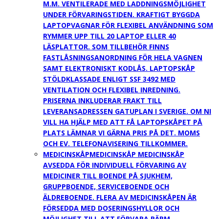
M.M. VENTILERADE MED LADDNINGSMÖJLIGHET
UNDER FÖRVARINGSTIDEN. KRAFTIGT BYGGDA
LAPTOPVAGNAR FÖR FLEXIBEL ANVÄNDNING SOM
RYMMER UPP TILL 20 LAPTOP ELLER 40
LÄSPLATTOR. SOM TILLBEHÖR FINNS
FASTLÅSNINGSANORDNING FÖR HELA VAGNEN
SAMT ELEKTRONISKT KODLÅS. LAPTOPSKÅP
STÖLDKLASSADE ENLIGT SSF 3492 MED
VENTILATION OCH FLEXIBEL INREDNING.
PRISERNA INKLUDERAR FRAKT TILL
LEVERANSADRESSEN GATUPLAN I SVERIGE. OM NI
VILL HA HJÄLP MED ATT FÅ LAPTOPSKÅPET PÅ
PLATS LÄMNAR VI GÄRNA PRIS PÅ DET. MOMS
OCH EV. TELEFONAVISERING TILLKOMMER.
MEDICINSKÅP
MEDICINSKÅP MEDICINSKÅP
AVSEDDA FÖR INDIVIDUELL FÖRVARING AV
MEDICINER TILL BOENDE PÅ SJUKHEM,
GRUPPBOENDE, SERVICEBOENDE OCH
ÄLDREBOENDE. FLERA AV MEDICINSKÅPEN ÄR
FÖRSEDDA MED DOSERINGSHYLLOR OCH
MÖJLIGHET TILL ATT FÖRVARA PÄRM