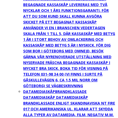
BEGAGNADE KASSASKÅP LEVERERAS MED TVÅ
NYCKLAR OCH 1 ÅRS FUNKTIONSGARANTI. FÖR
ATT DU SOM KUND SKALL KUNNA AVGÖRA
SKICKET PÅ ETT BEGAGNAT KASSASKÅP
ANVÄNDER VI EN I BRANSCHEN VEDERTAGEN
SKALA FRÅN 1 TILL 5, DÄR KASSASKÅP MED BETYG
1 ÄR I STORT BEHOV AV OMLACKERING OCH
KASSASKÅP MED BETYG 5 ÄR I NYSKICK. FÖR DIG
SOM BOR I GÖTEBORG MED OMNEJD, BESÖK
GÄRNA VÅR NYRENOVERADE UTSTÄLLNING MED
NYSERVADE FRÄSCHA BEGAGNADE KASSASKÅP I
MYCKET BRA SKICK. BOKA TID FÖR VISNING PÅ
TELEFON 031-98 34 00 (VI FINNS I SURTE PÅ
GÅSKULLEVÄGEN 6, CA 1,5 MIL NORR OM
GÖTEBORG) SE VÄGBESKRIVNING
DATAMEDIASKÅP
BRANDKLASSADE
DATAMEDIASKÅP DATAMEDIASKÅP
BRANDKLASSADE ENLIGT SKANDINAVISKA NT FIRE
017 OCH AMERIKANSKA UL. KLARAR ATT SKYDDA
ALLA TYPER AV DATAMEDIA, FILM, NEGATIV M.M.