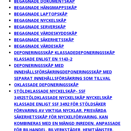
BEGAGNADE DOKUMENTSKÅP
BEGAGNADE HÄNGMAPPSSKÅP
BEGAGNADE LAPTOPSKÅP
BEGAGNADE NYCKELSKÅP
BEGAGNADE SERVERSKÅP
BEGAGNADE VÄRDESKYDDSKÅP
BEGAGNADE SÄKERHETSSKÅP
BEGAGNADE VÄRDESKÅP
DEPONERINGSSKÅP KLASSADE
DEPONERINGSSKÅP
KLASSADE ENLIGT EN 1143-2
DEPONERINGSSKÅP MED
INNEHÅLLSFÖRSÄKRING
DEPONERINGSSKÅP MED
SEPARAT INNEHÅLLSFÖRSÄKRING SOM TILLVAL
OKLASSADE DEPONERINGSSKÅP
STÖLDKLASSADE NYCKELSKÅP- SSF
3492
STÖLDKLASSADE NYCKELSKÅP NYCKELSKÅP
KLASSADE ENLIGT SSF 3492 FÖR STÖLDSÄKER
FÖRVARING AV VIKTIGA NYCKLAR. PRISVÄRDA
SÄKERHETSSKÅP FÖR NYCKELFÖRVARING, KAN
KOMBINERAS MED EN MÄNGD INREDEN. ANPASSADE
FÖR BILHANDEL, BILVERKSTÄDER, HEMTJÄNSTER,