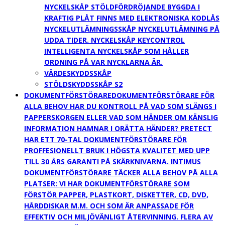
NYCKELSKÅP STÖLDFÖRDRÖJANDE BYGGDA I
KRAFTIG PLÅT FINNS MED ELEKTRONISKA KODLÅS
NYCKELUTLÄMNINGSSKÅP NYCKELUTLÄMNING PÅ
UDDA TIDER. NYCKELSKÅP KEYCONTROL
INTELLIGENTA NYCKELSKÅP SOM HÅLLER
ORDNING PÅ VAR NYCKLARNA ÄR.
VÄRDESKYDDSSKÅP
STÖLDSKYDDSSKÅP S2
DOKUMENTFÖRSTÖRARE
DOKUMENTFÖRSTÖRARE FÖR
ALLA BEHOV HAR DU KONTROLL PÅ VAD SOM SLÄNGS I
PAPPERSKORGEN ELLER VAD SOM HÄNDER OM KÄNSLIG
INFORMATION HAMNAR I ORÄTTA HÄNDER? PRETECT
HAR ETT 70-TAL DOKUMENTFÖRSTÖRARE FÖR
PROFFESIONELLT BRUK I HÖGSTA KVALITET MED UPP
TILL 30 ÅRS GARANTI PÅ SKÄRKNIVARNA. INTIMUS
DOKUMENTFÖRSTÖRARE TÄCKER ALLA BEHOV PÅ ALLA
PLATSER: VI HAR DOKUMENTFÖRSTÖRARE SOM
FÖRSTÖR PAPPER, PLASTKORT, DISKETTER, CD, DVD,
HÅRDDISKAR M.M. OCH SOM ÄR ANPASSADE FÖR
EFFEKTIV OCH MILJÖVÄNLIGT ÅTERVINNING. FLERA AV