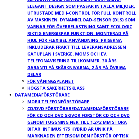
ELEGANT DESIGN SOM PASSAR IN I ALLA MILJÖER.
UTRUSTADE MED I-CONTROL FÖR FULL KONTROLL
AV MASKINEN. DYNAMICLOAD-SENSOR (DLS) SOM
VARNAR FÖR ÖVERBELASTNING SAMT ECOLOGIC
RIKTIG ENERGISPAR FUNKTION. MONTERAD PÅ
HJUL FÖR FLEXIBEL ANVÄNDNING. PRISERNA
INKLUDERAR FRAKT TILL LEVERANSADRESSEN
GATUPLAN I SVERIGE. MOMS OCH EV.
TELEFONAVISERING TILLKOMMER. 30 ÅRS
GARANTI PÅ SKÄRKNIVARNA, 2 ÅR PÅ ÖVRIGA
DELAR
FÖR VÅNINGSPLANET
HÖGSTA SÄKERHETSKLASS
DATAMEDIAFÖRSTÖRARE
MOBILTELEFONFÖRSTÖRARE
CD/DVD FÖRSTÖRARE
DATAMEDIAFÖRSTÖRARE
FÖR CD OCH DVD SKIVOR FÖRSTÖR CD OCH DVD
GENOM TUGGNING NER TILL 1,2×2 MM STORA
BITAR. INTIMUS 175 HYBRID ÄR UNIK PÅ
MARKNADEN EFTERSOM DEN FÖRSTÖR OPTISK