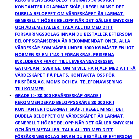
KONTANTER I OLARMAT SKÅP, I REGEL MINST DET
DUBBLA BELOPPET OM VÄRDESKÅPET ÄR LARMAT.
GENERELLT HÖGRE BELOPP NÄR DET GÄLLER SMYCKEN
OCH ÄDELMETALLER. TALA ALLTID MED DITT
FÖRSÄKRINGSBOLAG INNAN DU BESTÄLLER EFTERSOM
BELOPPSGRÄNSERNA ÄR REKOMMENDATIONER. ALLA
VÄRDESKÅP SOM VÄGER UNDER 1000 KG MÅSTE ENLIGT
NORMEN SS EN 1143-1 FÖRANKRAS. PRISERNA
INKLUDERAR FRAKT TILL LEVERANSADRESSEN
GATUPLAN I SVERIGE. OM NI VILL HA HJÄLP MED ATT FÅ
VÄRDESKÅPET PÅ PLATS, KONTAKTA OSS FÖR
PRISFÖRSLAG. MOMS OCH EV. TELEFONAVISERING
TILLKOMMER.
GRADE I > 80.000 KR
VÄRDESKÅP GRADE I
REKOMMENDERAD BELOPPSGRÄNS 80 000 KR I
KONTANTER I OLARMAT SKÅP, I REGEL MINST DET
DUBBLA BELOPPET OM VÄRDESKÅPET ÄR LARMAT.
GENERELLT HÖGRE BELOPP NÄR DET GÄLLER SMYCKEN
OCH ÄDELMETALLER. TALA ALLTID MED DITT
FÖRSÄKRINGSBOLAG INNAN DU BESTÄLLER EFTERSOM