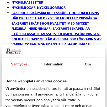
NYCKELKASSETTER
NYCKELBOXAR-NYCKELGÖMMOR
SÄKERHETSSKÅP
SÄKERHETSSKÅPET DU SÖKER FINNS
HÄR PRETECT HAR DRYGT 20 MODELLER PRISVÄRDA
SÄKERHETSSKÅP I HÖG KVALITET MED MYCKET
FLEXIBLA INREDNINGAR. SÄKERHETSSKÅPEN ÄR
STÖLDKLASSADE AV SSF (STÖLDSKYDDSFÖRENINGEN)
ENLIGT SSF 3492 OCH ÄR AVSEDDA FÖR FÖRVARING AV
VAPEN, TOBAK, KONFIDENTIELLA HANDLINGAR,
BÄRBARA DATORER, ELEKTRONISK UTRUSTNING ETC.
SÄKERHETSSKÅPEN ÄR BYGGDA I 4 MM STÅLPLÅT MED
BORRSKYDDSPLATTA, TERMISK SÄKRING OCH
Samtycke
Information
Om
DYRKFRITT NYCKELLÅS ALT. GODKÄNT ELEKTRONISKT
KODLÅS. SKÅP SOM VÄGER UNDER 150 KG MÅSTE
ENLIGT NORMEN FÖRANKRAS. SMARTA TILLBEHÖR TILL
DITT SÄKERHETSSKÅP PÅ TILLBEHÖRSLISTAN FINNS
Denna webbplats använder cookies
LÅSBARA FACK OCH FACKMODULER,
Vi använder enhetsidentifierare för att anpassa innehållet
NYCKELINREDNINGAR FRÅN 13 KROK TILL 880 KROK,
och annonserna till användarna, tillhandahålla funktioner
LAPTOPINSATSER, UTDRAGBARA HÄNGMAPPSRAMAR
för sociala medier och analysera vår trafik. Vi
M.M. MED VÅR EFFELTIVA LAPTOPINSATS KAN MAN FÅ
vidarebefordrar även sådana identifierare och annan