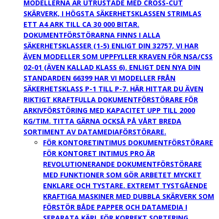
MODELLERNA ÄR UTRUSTADE MED CROSS-CUT
SKÄRVERK, I HÖGSTA SÄKERHETSKLASSEN STRIMLAS
ETT A4 ARK TILL CA 30 000 BITAR.
DOKUMENTFÖRSTÖRARNA FINNS I ALLA
SÄKERHETSKLASSER (1-5) ENLIGT DIN 32757, VI HAR
ÄVEN MODELLER SOM UPPFYLLER KRAVEN FÖR NSA/CSS
02-01 (ÄVEN KALLAD KLASS 6). ENLIGT DEN NYA DIN
STANDARDEN 66399 HAR VI MODELLER FRÅN
SÄKERHETSKLASS P-1 TILL P-7. HÄR HITTAR DU ÄVEN
RIKTIGT KRAFTFULLA DOKUMENTFÖRSTÖRARE FÖR
ARKIVFÖRSTÖRING MED KAPACITET UPP TILL 2000
KG/TIM. TITTA GÄRNA OCKSÅ PÅ VÅRT BREDA
SORTIMENT AV DATAMEDIAFÖRSTÖRARE.
FÖR KONTORET
INTIMUS DOKUMENTFÖRSTÖRARE
FÖR KONTORET INTIMUS PRO ÄR
REVOLUTIONERANDE DOKUMENTFÖRSTÖRARE
MED FUNKTIONER SOM GÖR ARBETET MYCKET
ENKLARE OCH TYSTARE. EXTREMT TYSTGÅENDE
KRAFTIGA MASKINER MED DUBBLA SKÄRVERK SOM
FÖRSTÖR BÅDE PAPPER OCH DATAMEDIA I
SEPARATA KÄRL FÖR KORREKT SORTERING.