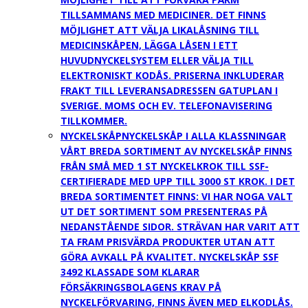
TILLSAMMANS MED MEDICINER. DET FINNS
MÖJLIGHET ATT VÄLJA LIKALÅSNING TILL
MEDICINSKÅPEN, LÄGGA LÅSEN I ETT
HUVUDNYCKELSYSTEM ELLER VÄLJA TILL
ELEKTRONISKT KODÅS. PRISERNA INKLUDERAR
FRAKT TILL LEVERANSADRESSEN GATUPLAN I
SVERIGE. MOMS OCH EV. TELEFONAVISERING
TILLKOMMER.
NYCKELSKÅP
NYCKELSKÅP I ALLA KLASSNINGAR
VÅRT BREDA SORTIMENT AV NYCKELSKÅP FINNS
FRÅN SMÅ MED 1 ST NYCKELKROK TILL SSF-
CERTIFIERADE MED UPP TILL 3000 ST KROK. I DET
BREDA SORTIMENTET FINNS: VI HAR NOGA VALT
UT DET SORTIMENT SOM PRESENTERAS PÅ
NEDANSTÅENDE SIDOR. STRÄVAN HAR VARIT ATT
TA FRAM PRISVÄRDA PRODUKTER UTAN ATT
GÖRA AVKALL PÅ KVALITET. NYCKELSKÅP SSF
3492 KLASSADE SOM KLARAR
FÖRSÄKRINGSBOLAGENS KRAV PÅ
NYCKELFÖRVARING, FINNS ÄVEN MED ELKODLÅS.