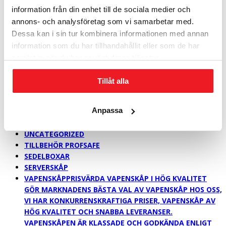
PLATS MED UPP TILL 60 BÄRBARA DATORER I ETT
information från din enhet till de sociala medier och
DUBBELDÖRRARS SÄKERHETSSKÅP. DET GÅR ATT
annons- och analysföretag som vi samarbetar med.
KOMBINERA DE OLIKA INREDNINGARNA I ALL
Dessa kan i sin tur kombinera informationen med annan
OÄNDLIGHET. I NYCKELSÄKERHETSSKÅPEN RYMS UPP
TILL 3770 KROK BEKVÄMT ÅTKOMLIGA PÅ KULLAGRADE
information som du har tillhandahållit eller som de har
GEJDRAR.
samlat in när du har använt deras tjänster.
SÄKERHETSSKÅP > 1,0 M
SÄKERHETSSKÅP > 1,6 M
Tillåt alla
SÄKERHETSSKÅP > 2,0 M
SÄKERHETSKLASS P-6
Anpassa
SÄKERHETSKLASS P-7 & NSA
FÖR BYGGNADEN OCH ARKIVET
UNCATEGORIZED
TILLBEHÖR PROFSAFE
SEDELBOXAR
SERVERSKÅP
VAPENSKÅP
PRISVÄRDA VAPENSKÅP I HÖG KVALITET
GÖR MARKNADENS BÄSTA VAL AV VAPENSKÅP HOS OSS,
VI HAR KONKURRENSKRAFTIGA PRISER, VAPENSKÅP AV
HÖG KVALITET OCH SNABBA LEVERANSER.
VAPENSKÅPEN ÄR KLASSADE OCH GODKÄNDA ENLIGT