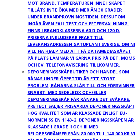
MOT BRAND. TEMPERATUREN INNE I SKÅPET
TILLÅTS INTE ÖKA MED MER ÄN 30 GRADER
UNDER BRANDPROVNINGSTIDEN. DESSUTOM
INGÅR ÄVEN FALLTEST OCH EFTERSVALNINNG.
FINNS I BRANDKLASSERNA 60 D OCH 120 D.
PRISERNA INKLUDERAR FRAKT TILL
LEVERANSADRESSEN GATUPLAN I SVERIGE. OM NI
VILL HA HJÄLP MED ATT FÅ DATAMEDIASKÅPET
PÅ PLATS LÄMNAR VI GÄRNA PRIS PÅ DET. MOMS
OCH EV. TELEFONAVISERING TILLKOMMER.
DEPONERINGSSKÅP
BUTIKER OCH HANDEL SOM
RÅNAS UNDER ÖPPETTID ÄR ETT STORT
PROBLEM, RÅNARNA SLÅR TILL OCH FÖRSVINNER
SNABBT. MED SEDELBOX OCH/ELLER
DEPONERINGSSKÅP FÅR RÅNARE DET SVÅRARE.
PRETECT SÄLJER PRISVÄRDA DEPONERINGSSKÅP I
HÖG KVALITET SOM ÄR KLASSADE ENLIGT EU-
NORMEN SS EN 1143-2. DEPONERINGSSKÅPEN ÄR
KLASSADE I GRADE II OCH III MED
BELOPPSGRÄNSER FRÅN 80.000 TILL 140.000 KR VI