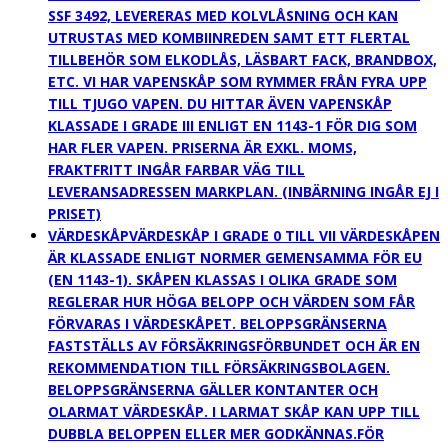
SSF 3492, LEVERERAS MED KOLVLÅSNING OCH KAN
UTRUSTAS MED KOMBIINREDEN SAMT ETT FLERTAL
TILLBEHÖR SOM ELKODLÅS, LÄSBART FACK, BRANDBOX,
ETC. VI HAR VAPENSKÅP SOM RYMMER FRÅN FYRA UPP
TILL TJUGO VAPEN. DU HITTAR ÄVEN VAPENSKÅP
KLASSADE I GRADE III ENLIGT EN 1143-1 FÖR DIG SOM
HAR FLER VAPEN. PRISERNA ÄR EXKL. MOMS,
FRAKTFRITT INGÅR FARBAR VÄG TILL
LEVERANSADRESSEN MARKPLAN. (INBÄRNING INGÅR EJ I
PRISET)
VÄRDESKÅP
VÄRDESKÅP I GRADE 0 TILL VII VÄRDESKÅPEN
ÄR KLASSADE ENLIGT NORMER GEMENSAMMA FÖR EU
(EN 1143-1). SKÅPEN KLASSAS I OLIKA GRADE SOM
REGLERAR HUR HÖGA BELOPP OCH VÄRDEN SOM FÅR
FÖRVARAS I VÄRDESKÅPET. BELOPPSGRÄNSERNA
FASTSTÄLLS AV FÖRSÄKRINGSFÖRBUNDET OCH ÄR EN
REKOMMENDATION TILL FÖRSÄKRINGSBOLAGEN.
BELOPPSGRÄNSERNA GÄLLER KONTANTER OCH
OLARMAT VÄRDESKÅP. I LARMAT SKÅP KAN UPP TILL
DUBBLA BELOPPEN ELLER MER GODKÄNNAS.FÖR