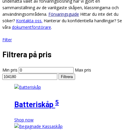
underlätta valet av förvaringslösning har vi gjort en
sammanställning av de vanligaste skåpen, klassningarna och
användningsområdena.
Förvaringsguide
Hittar du inte det du
söker?
Kontakta oss.
Hanterar du konfidentiella handlingar? Se
våra
dokumentförstörare
.
Filter
Filtrera på pris
Min pris
Max pris
Filtrera
5
Batteriskåp
Shop now