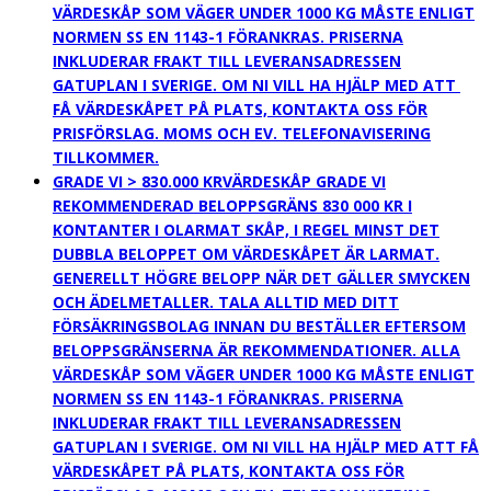
VÄRDESKÅP SOM VÄGER UNDER 1000 KG MÅSTE ENLIGT
NORMEN SS EN 1143-1 FÖRANKRAS. PRISERNA
INKLUDERAR FRAKT TILL LEVERANSADRESSEN
GATUPLAN I SVERIGE. OM NI VILL HA HJÄLP MED ATT
FÅ VÄRDESKÅPET PÅ PLATS, KONTAKTA OSS FÖR
PRISFÖRSLAG. MOMS OCH EV. TELEFONAVISERING
TILLKOMMER.
GRADE VI > 830.000 KR
VÄRDESKÅP GRADE VI
REKOMMENDERAD BELOPPSGRÄNS 830 000 KR I
KONTANTER I OLARMAT SKÅP, I REGEL MINST DET
DUBBLA BELOPPET OM VÄRDESKÅPET ÄR LARMAT.
GENERELLT HÖGRE BELOPP NÄR DET GÄLLER SMYCKEN
OCH ÄDELMETALLER. TALA ALLTID MED DITT
FÖRSÄKRINGSBOLAG INNAN DU BESTÄLLER EFTERSOM
BELOPPSGRÄNSERNA ÄR REKOMMENDATIONER. ALLA
VÄRDESKÅP SOM VÄGER UNDER 1000 KG MÅSTE ENLIGT
NORMEN SS EN 1143-1 FÖRANKRAS. PRISERNA
INKLUDERAR FRAKT TILL LEVERANSADRESSEN
GATUPLAN I SVERIGE. OM NI VILL HA HJÄLP MED ATT FÅ
VÄRDESKÅPET PÅ PLATS, KONTAKTA OSS FÖR