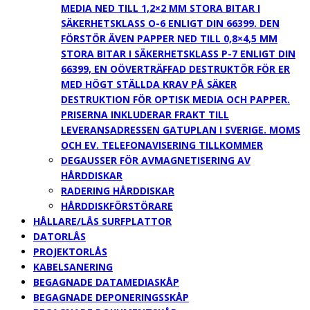
MEDIA NED TILL 1,2×2 MM STORA BITAR I
SÄKERHETSKLASS O-6 ENLIGT DIN 66399. DEN
FÖRSTÖR ÄVEN PAPPER NED TILL 0,8×4,5 MM
STORA BITAR I SÄKERHETSKLASS P-7 ENLIGT DIN
66399, EN OÖVERTRÄFFAD DESTRUKTÖR FÖR ER
MED HÖGT STÄLLDA KRAV PÅ SÄKER
DESTRUKTION FÖR OPTISK MEDIA OCH PAPPER.
PRISERNA INKLUDERAR FRAKT TILL
LEVERANSADRESSEN GATUPLAN I SVERIGE. MOMS
OCH EV. TELEFONAVISERING TILLKOMMER
DEGAUSSER FÖR AVMAGNETISERING AV
HÅRDDISKAR
RADERING HÅRDDISKAR
HÅRDDISKFÖRSTÖRARE
HÅLLARE/LÅS SURFPLATTOR
DATORLÅS
PROJEKTORLÅS
KABELSANERING
BEGAGNADE DATAMEDIASKÅP
BEGAGNADE DEPONERINGSSKÅP