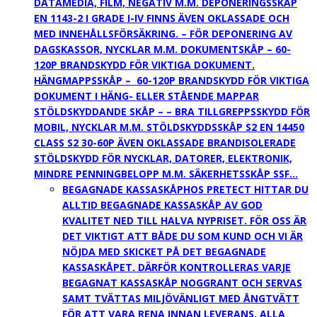
DATAMEDIA, FILM, NEGATIV M.M. DEPONERINGSSKÅP
EN 1143-2 I GRADE I-IV FINNS ÄVEN OKLASSADE OCH
MED INNEHÅLLSFÖRSÄKRING. – FÖR DEPONERING AV
DAGSKASSOR, NYCKLAR M.M. DOKUMENTSKÅP – 60-
120P BRANDSKYDD FÖR VIKTIGA DOKUMENT.
HÄNGMAPPSSKÅP – 60-120P BRANDSKYDD FÖR VIKTIGA
DOKUMENT I HÄNG- ELLER STÅENDE MAPPAR
STÖLDSKYDDANDE SKÅP – – BRA TILLGREPPSSKYDD FÖR
MOBIL, NYCKLAR M.M. STÖLDSKYDDSSKÅP S2 EN 14450
CLASS S2 30-60P ÄVEN OKLASSADE BRANDISOLERADE
STÖLDSKYDD FÖR NYCKLAR, DATORER, ELEKTRONIK,
MINDRE PENNINGBELOPP M.M. SÄKERHETSSKÅP SSF…
BEGAGNADE KASSASKÅP
HOS PRETECT HITTAR DU
ALLTID BEGAGNADE KASSASKÅP AV GOD
KVALITET NED TILL HALVA NYPRISET. FÖR OSS ÄR
DET VIKTIGT ATT BÅDE DU SOM KUND OCH VI ÄR
NÖJDA MED SKICKET PÅ DET BEGAGNADE
KASSASKÅPET. DÄRFÖR KONTROLLERAS VARJE
BEGAGNAT KASSASKÅP NOGGRANT OCH SERVAS
SAMT TVÄTTAS MILJÖVÄNLIGT MED ÅNGTVÄTT
FÖR ATT VARA RENA INNAN LEVERANS. ALLA