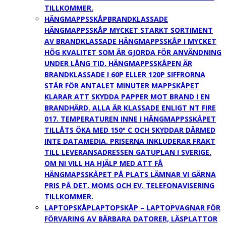
TILLKOMMER.
HÄNGMAPPSSKÅP
BRANDKLASSADE
HÄNGMAPPSSKÅP MYCKET STARKT SORTIMENT
AV BRANDKLASSADE HÄNGMAPPSSKÅP I MYCKET
HÖG KVALITET SOM ÄR GJORDA FÖR ANVÄNDNING
UNDER LÅNG TID. HÄNGMAPPSSKÅPEN ÄR
BRANDKLASSADE I 60P ELLER 120P SIFFRORNA
STÅR FÖR ANTALET MINUTER MAPPSKÅPET
KLARAR ATT SKYDDA PAPPER MOT BRAND I EN
BRANDHÄRD. ALLA ÄR KLASSADE ENLIGT NT FIRE
017. TEMPERATUREN INNE I HÄNGMAPPSSKÅPET
TILLÅTS ÖKA MED 150º C OCH SKYDDAR DÄRMED
INTE DATAMEDIA. PRISERNA INKLUDERAR FRAKT
TILL LEVERANSADRESSEN GATUPLAN I SVERIGE.
OM NI VILL HA HJÄLP MED ATT FÅ
HÄNGMAPSSKÅPET PÅ PLATS LÄMNAR VI GÄRNA
PRIS PÅ DET. MOMS OCH EV. TELEFONAVISERING
TILLKOMMER.
LAPTOPSKÅP
LAPTOPSKÅP – LAPTOPVAGNAR FÖR
FÖRVARING AV BÄRBARA DATORER, LÄSPLATTOR