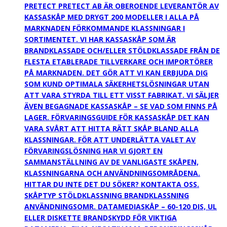
PRETECT PRETECT AB ÄR OBEROENDE LEVERANTÖR AV
KASSASKÅP MED DRYGT 200 MODELLER I ALLA PÅ
MARKNADEN FÖRKOMMANDE KLASSNINGAR I
SORTIMENTET. VI HAR KASSASKÅP SOM ÄR
BRANDKLASSADE OCH/ELLER STÖLDKLASSADE FRÅN DE
FLESTA ETABLERADE TILLVERKARE OCH IMPORTÖRER
PÅ MARKNADEN. DET GÖR ATT VI KAN ERBJUDA DIG
SOM KUND OPTIMALA SÄKERHETSLÖSNINGAR UTAN
ATT VARA STYRDA TILL ETT VISST FABRIKAT. VI SÄLJER
ÄVEN BEGAGNADE KASSASKÅP – SE VAD SOM FINNS PÅ
LAGER. FÖRVARINGSGUIDE FÖR KASSASKÅP DET KAN
VARA SVÅRT ATT HITTA RÄTT SKÅP BLAND ALLA
KLASSNINGAR. FÖR ATT UNDERLÄTTA VALET AV
FÖRVARINGSLÖSNING HAR VI GJORT EN
SAMMANSTÄLLNING AV DE VANLIGASTE SKÅPEN,
KLASSNINGARNA OCH ANVÄNDNINGSOMRÅDENA.
HITTAR DU INTE DET DU SÖKER? KONTAKTA OSS.
SKÅPTYP STÖLDKLASSNING BRANDKLASSNING
ANVÄNDNINGSOMR. DATAMEDIASKÅP – 60-120 DIS, UL
ELLER DISKETTE BRANDSKYDD FÖR VIKTIGA