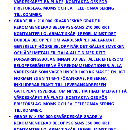
VÄRDESKÅPET PÅ PLATS, KONTAKTA OSS FÖR
PRISFÖRSLAG. MOMS OCH EV. TELEFONAVISERING
TILLKOMMER.
GRADE III > 210.000 KR
VÄRDESKÅP GRADE III
REKOMMENDERAD BELOPPSGRÄNS 210 000 KR I
KONTANTER I OLARMAT SKÅP, I REGEL MINST DET
DUBBLA BELOPPET OM VÄRDESKÅPET ÄR LARMAT.
GENERELLT HÖGRE BELOPP NÄR DET GÄLLER SMYCKEN
OCH ÄDELMETALLER. TALA ALLTID MED DITT
FÖRSÄKRINGSBOLAG INNAN DU BESTÄLLER EFTERSOM
BELOPPSGRÄNSERNA ÄR REKOMMENDATIONER. ALLA
VÄRDESKÅP SOM VÄGER UNDER 1000 KG MÅSTE ENLIGT
NORMEN SS EN 1143-1 FÖRANKRAS. PRISERNA
INKLUDERAR FRAKT TILL LEVERANSADRESSEN
GATUPLAN I SVERIGE. OM NI VILL HA HJÄLP MED ATT FÅ
VÄRDESKÅPET PÅ PLATS, KONTAKTA OSS FÖR
PRISFÖRSLAG. MOMS OCH EV. TELEFONAVISERING
TILLKOMMER.
GRADE IV > 350.000 KR
VÄRDESKÅP GRADE IV
REKOMMENDERAD BELOPPSGRÄNS 350 000 KR I
KONTANTER I OLARMAT SKÅP, I REGEL MINST DET