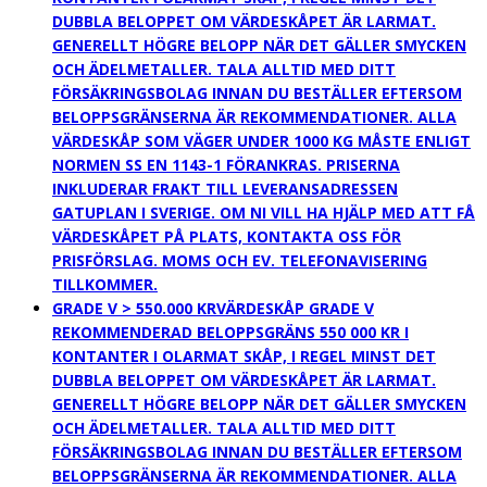
DUBBLA BELOPPET OM VÄRDESKÅPET ÄR LARMAT.
GENERELLT HÖGRE BELOPP NÄR DET GÄLLER SMYCKEN
OCH ÄDELMETALLER. TALA ALLTID MED DITT
FÖRSÄKRINGSBOLAG INNAN DU BESTÄLLER EFTERSOM
BELOPPSGRÄNSERNA ÄR REKOMMENDATIONER. ALLA
VÄRDESKÅP SOM VÄGER UNDER 1000 KG MÅSTE ENLIGT
NORMEN SS EN 1143-1 FÖRANKRAS. PRISERNA
INKLUDERAR FRAKT TILL LEVERANSADRESSEN
GATUPLAN I SVERIGE. OM NI VILL HA HJÄLP MED ATT FÅ
VÄRDESKÅPET PÅ PLATS, KONTAKTA OSS FÖR
PRISFÖRSLAG. MOMS OCH EV. TELEFONAVISERING
TILLKOMMER.
GRADE V > 550.000 KR
VÄRDESKÅP GRADE V
REKOMMENDERAD BELOPPSGRÄNS 550 000 KR I
KONTANTER I OLARMAT SKÅP, I REGEL MINST DET
DUBBLA BELOPPET OM VÄRDESKÅPET ÄR LARMAT.
GENERELLT HÖGRE BELOPP NÄR DET GÄLLER SMYCKEN
OCH ÄDELMETALLER. TALA ALLTID MED DITT
FÖRSÄKRINGSBOLAG INNAN DU BESTÄLLER EFTERSOM
BELOPPSGRÄNSERNA ÄR REKOMMENDATIONER. ALLA