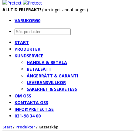
ALLTID FRI FRAKT!
(om inget annat anges)
VARUKORG
0
START
PRODUKTER
KUNDSERVICE
HANDLA & BETALA
BETALSÄTT
ÅNGERRÄTT & GARANTI
LEVERANSVILLKOR
SÄKERHET & SEKRETESS
OM OSS
KONTAKTA OSS
INFO@PRETECT.SE
031-98 34 00
Start
/
Produkter
/
Kassaskåp