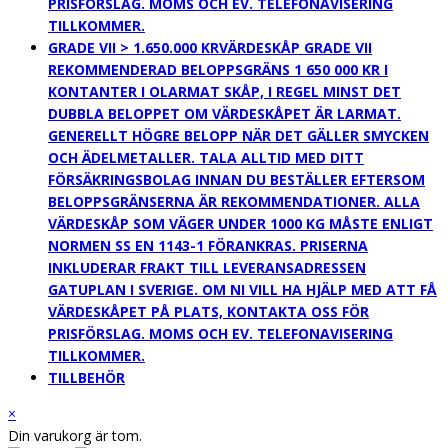
PRISFÖRSLAG. MOMS OCH EV. TELEFONAVISERING
TILLKOMMER.
GRADE VII > 1.650.000 KR
VÄRDESKÅP GRADE VII
REKOMMENDERAD BELOPPSGRÄNS 1 650 000 KR I
KONTANTER I OLARMAT SKÅP, I REGEL MINST DET
DUBBLA BELOPPET OM VÄRDESKÅPET ÄR LARMAT.
GENERELLT HÖGRE BELOPP NÄR DET GÄLLER SMYCKEN
OCH ÄDELMETALLER. TALA ALLTID MED DITT
FÖRSÄKRINGSBOLAG INNAN DU BESTÄLLER EFTERSOM
BELOPPSGRÄNSERNA ÄR REKOMMENDATIONER. ALLA
VÄRDESKÅP SOM VÄGER UNDER 1000 KG MÅSTE ENLIGT
NORMEN SS EN 1143-1 FÖRANKRAS. PRISERNA
INKLUDERAR FRAKT TILL LEVERANSADRESSEN
GATUPLAN I SVERIGE. OM NI VILL HA HJÄLP MED ATT FÅ
VÄRDESKÅPET PÅ PLATS, KONTAKTA OSS FÖR
PRISFÖRSLAG. MOMS OCH EV. TELEFONAVISERING
TILLKOMMER.
TILLBEHÖR
×
Din varukorg är tom.