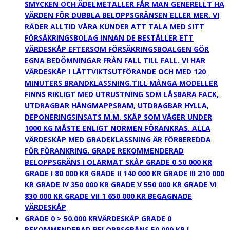
SMYCKEN OCH ÄDELMETALLER FÅR MAN GENERELLT HA
VÄRDEN FÖR DUBBLA BELOPPSGRÄNSEN ELLER MER. VI
RÅDER ALLTID VÅRA KUNDER ATT TALA MED SITT
FÖRSÄKRINGSBOLAG INNAN DE BESTÄLLER ETT
VÄRDESKÅP EFTERSOM FÖRSÄKRINGSBOALGEN GÖR
EGNA BEDÖMNINGAR FRÅN FALL TILL FALL. VI HAR
VÄRDESKÅP I LÄTTVIKTSUTFÖRANDE OCH MED 120
MINUTERS BRANDKLASSNING.TILL MÅNGA MODELLER
FINNS RIKLIGT MED UTRUSTNING SOM LÅSBARA FACK,
UTDRAGBAR HÄNGMAPPSRAM, UTDRAGBAR HYLLA,
DEPONERINGSINSATS M.M. SKÅP SOM VÄGER UNDER
1000 KG MÅSTE ENLIGT NORMEN FÖRANKRAS. ALLA
VÄRDESKÅP MED GRADEKLASSNING ÄR FÖRBEREDDA
FÖR FÖRANKRING. GRADE REKOMMENDERAD
BELOPPSGRÄNS I OLARMAT SKÅP GRADE 0 50 000 KR
GRADE I 80 000 KR GRADE II 140 000 KR GRADE III 210 000
KR GRADE IV 350 000 KR GRADE V 550 000 KR GRADE VI
830 000 KR GRADE VII 1 650 000 KR BEGAGNADE
VÄRDESKÅP
GRADE 0 > 50.000 KR
VÄRDESKÅP GRADE 0
REKOMMENDERAD BELOPPSGRÄNS 50 000 KR I