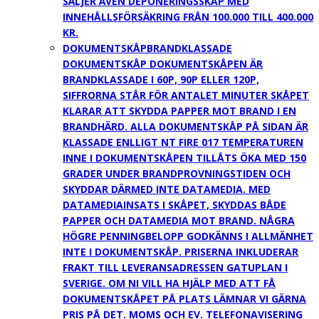
SÄLJER ÄVEN DEPONERINGSSKÅP MED
INNEHÅLLSFÖRSÄKRING FRÅN 100.000 TILL 400.000
KR.
DOKUMENTSKÅP
BRANDKLASSADE
DOKUMENTSKÅP DOKUMENTSKÅPEN ÄR
BRANDKLASSADE I 60P, 90P ELLER 120P,
SIFFRORNA STÅR FÖR ANTALET MINUTER SKÅPET
KLARAR ATT SKYDDA PAPPER MOT BRAND I EN
BRANDHÄRD. ALLA DOKUMENTSKÅP PÅ SIDAN ÄR
KLASSADE ENLLIGT NT FIRE 017 TEMPERATUREN
INNE I DOKUMENTSKÅPEN TILLÅTS ÖKA MED 150
GRADER UNDER BRANDPROVNINGSTIDEN OCH
SKYDDAR DÄRMED INTE DATAMEDIA. MED
DATAMEDIAINSATS I SKÅPET, SKYDDAS BÅDE
PAPPER OCH DATAMEDIA MOT BRAND. NÅGRA
HÖGRE PENNINGBELOPP GODKÄNNS I ALLMÄNHET
INTE I DOKUMENTSKÅP. PRISERNA INKLUDERAR
FRAKT TILL LEVERANSADRESSEN GATUPLAN I
SVERIGE. OM NI VILL HA HJÄLP MED ATT FÅ
DOKUMENTSKÅPET PÅ PLATS LÄMNAR VI GÄRNA
PRIS PÅ DET. MOMS OCH EV. TELEFONAVISERING