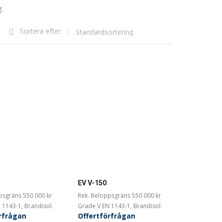
g.
Sortera efter
EV V-150
psgräns 550 000 kr
Rek. Beloppsgräns 550 000 kr
 1143-1, Brandisol.
Grade V EN 1143-1, Brandisol.
rfrågan
Offertförfrågan