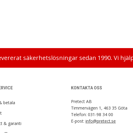
evererat säkerhetslösningar sedan 1990. Vi hjäl
RVICE
KONTAKTA OSS
Pretect AB
& betala
Timmervägen 1, 463 35 Göta
t
Telefon:
031-98 34 00
E-post:
info@pretect.se
t & garanti