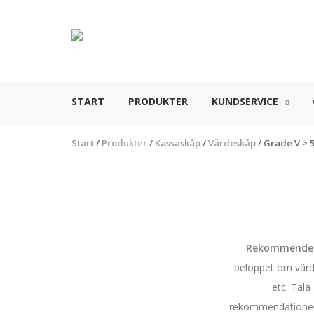
START
PRODUKTER
KUNDSERVICE
Start
/
Produkter
/
Kassaskåp
/
Värdeskåp
/
Grade V > 5
Rekommendera
beloppet om värde
etc. Tala
rekommendationer.