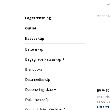
v
Visar all
Lagerrensning
Outlet
Kassaskåp
Batteriskåp
Begagnade Kassaskåp
Brandboxar
Datamediaskåp
Deponeringsskåp
EV V-60
Rek. Bel
Dokumentskåp
Grade V E
Offert
Dynamitskåp - Sprängskåp