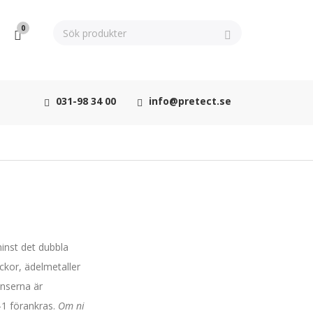
0
031-98 34 00
info@pretect.se
minst det dubbla
ckor, ädelmetaller
änserna är
1 förankras.
Om ni