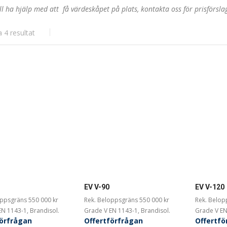
ill ha hjälp med att få värdeskåpet på plats, kontakta oss för prisförsla
a 4 resultat
EV V-90
EV V-120
oppsgräns 550 000 kr
Rek. Beloppsgräns 550 000 kr
Rek. Belop
N 1143-1, Brandisol.
Grade V EN 1143-1, Brandisol.
Grade V EN
förfrågan
Offertförfrågan
Offertfö