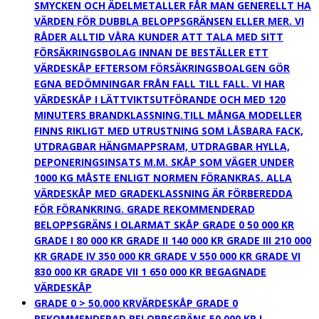
SMYCKEN OCH ÄDELMETALLER FÅR MAN GENERELLT HA
VÄRDEN FÖR DUBBLA BELOPPSGRÄNSEN ELLER MER. VI
RÅDER ALLTID VÅRA KUNDER ATT TALA MED SITT
FÖRSÄKRINGSBOLAG INNAN DE BESTÄLLER ETT
VÄRDESKÅP EFTERSOM FÖRSÄKRINGSBOALGEN GÖR
EGNA BEDÖMNINGAR FRÅN FALL TILL FALL. VI HAR
VÄRDESKÅP I LÄTTVIKTSUTFÖRANDE OCH MED 120
MINUTERS BRANDKLASSNING.TILL MÅNGA MODELLER
FINNS RIKLIGT MED UTRUSTNING SOM LÅSBARA FACK,
UTDRAGBAR HÄNGMAPPSRAM, UTDRAGBAR HYLLA,
DEPONERINGSINSATS M.M. SKÅP SOM VÄGER UNDER
1000 KG MÅSTE ENLIGT NORMEN FÖRANKRAS. ALLA
VÄRDESKÅP MED GRADEKLASSNING ÄR FÖRBEREDDA
FÖR FÖRANKRING. GRADE REKOMMENDERAD
BELOPPSGRÄNS I OLARMAT SKÅP GRADE 0 50 000 KR
GRADE I 80 000 KR GRADE II 140 000 KR GRADE III 210 000
KR GRADE IV 350 000 KR GRADE V 550 000 KR GRADE VI
830 000 KR GRADE VII 1 650 000 KR BEGAGNADE
VÄRDESKÅP
GRADE 0 > 50.000 KR
VÄRDESKÅP GRADE 0
REKOMMENDERAD BELOPPSGRÄNS 50 000 KR I