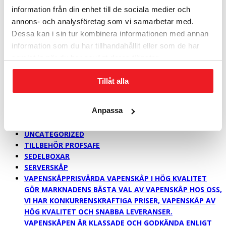
PLATS MED UPP TILL 60 BÄRBARA DATORER I ETT
information från din enhet till de sociala medier och
DUBBELDÖRRARS SÄKERHETSSKÅP. DET GÅR ATT
annons- och analysföretag som vi samarbetar med.
KOMBINERA DE OLIKA INREDNINGARNA I ALL
Dessa kan i sin tur kombinera informationen med annan
OÄNDLIGHET. I NYCKELSÄKERHETSSKÅPEN RYMS UPP
TILL 3770 KROK BEKVÄMT ÅTKOMLIGA PÅ KULLAGRADE
information som du har tillhandahållit eller som de har
GEJDRAR.
samlat in när du har använt deras tjänster.
SÄKERHETSSKÅP > 1,0 M
SÄKERHETSSKÅP > 1,6 M
Tillåt alla
SÄKERHETSSKÅP > 2,0 M
SÄKERHETSKLASS P-6
Anpassa
SÄKERHETSKLASS P-7 & NSA
FÖR BYGGNADEN OCH ARKIVET
UNCATEGORIZED
TILLBEHÖR PROFSAFE
SEDELBOXAR
SERVERSKÅP
VAPENSKÅP
PRISVÄRDA VAPENSKÅP I HÖG KVALITET
GÖR MARKNADENS BÄSTA VAL AV VAPENSKÅP HOS OSS,
VI HAR KONKURRENSKRAFTIGA PRISER, VAPENSKÅP AV
HÖG KVALITET OCH SNABBA LEVERANSER.
VAPENSKÅPEN ÄR KLASSADE OCH GODKÄNDA ENLIGT