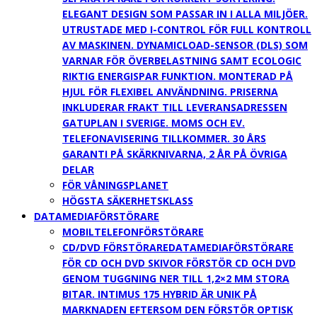
ELEGANT DESIGN SOM PASSAR IN I ALLA MILJÖER.
UTRUSTADE MED I-CONTROL FÖR FULL KONTROLL
AV MASKINEN. DYNAMICLOAD-SENSOR (DLS) SOM
VARNAR FÖR ÖVERBELASTNING SAMT ECOLOGIC
RIKTIG ENERGISPAR FUNKTION. MONTERAD PÅ
HJUL FÖR FLEXIBEL ANVÄNDNING. PRISERNA
INKLUDERAR FRAKT TILL LEVERANSADRESSEN
GATUPLAN I SVERIGE. MOMS OCH EV.
TELEFONAVISERING TILLKOMMER. 30 ÅRS
GARANTI PÅ SKÄRKNIVARNA, 2 ÅR PÅ ÖVRIGA
DELAR
FÖR VÅNINGSPLANET
HÖGSTA SÄKERHETSKLASS
DATAMEDIAFÖRSTÖRARE
MOBILTELEFONFÖRSTÖRARE
CD/DVD FÖRSTÖRARE
DATAMEDIAFÖRSTÖRARE
FÖR CD OCH DVD SKIVOR FÖRSTÖR CD OCH DVD
GENOM TUGGNING NER TILL 1,2×2 MM STORA
BITAR. INTIMUS 175 HYBRID ÄR UNIK PÅ
MARKNADEN EFTERSOM DEN FÖRSTÖR OPTISK