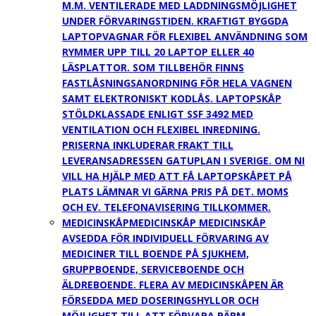
M.M. VENTILERADE MED LADDNINGSMÖJLIGHET
UNDER FÖRVARINGSTIDEN. KRAFTIGT BYGGDA
LAPTOPVAGNAR FÖR FLEXIBEL ANVÄNDNING SOM
RYMMER UPP TILL 20 LAPTOP ELLER 40
LÄSPLATTOR. SOM TILLBEHÖR FINNS
FASTLÅSNINGSANORDNING FÖR HELA VAGNEN
SAMT ELEKTRONISKT KODLÅS. LAPTOPSKÅP
STÖLDKLASSADE ENLIGT SSF 3492 MED
VENTILATION OCH FLEXIBEL INREDNING.
PRISERNA INKLUDERAR FRAKT TILL
LEVERANSADRESSEN GATUPLAN I SVERIGE. OM NI
VILL HA HJÄLP MED ATT FÅ LAPTOPSKÅPET PÅ
PLATS LÄMNAR VI GÄRNA PRIS PÅ DET. MOMS
OCH EV. TELEFONAVISERING TILLKOMMER.
MEDICINSKÅP
MEDICINSKÅP MEDICINSKÅP
AVSEDDA FÖR INDIVIDUELL FÖRVARING AV
MEDICINER TILL BOENDE PÅ SJUKHEM,
GRUPPBOENDE, SERVICEBOENDE OCH
ÄLDREBOENDE. FLERA AV MEDICINSKÅPEN ÄR
FÖRSEDDA MED DOSERINGSHYLLOR OCH
MÖJLIGHET TILL ATT FÖRVARA PÄRM