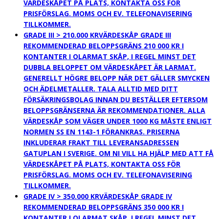
VÄRDESKÅPET PÅ PLATS, KONTAKTA OSS FÖR
PRISFÖRSLAG. MOMS OCH EV. TELEFONAVISERING
TILLKOMMER.
GRADE III > 210.000 KR
VÄRDESKÅP GRADE III
REKOMMENDERAD BELOPPSGRÄNS 210 000 KR I
KONTANTER I OLARMAT SKÅP, I REGEL MINST DET
DUBBLA BELOPPET OM VÄRDESKÅPET ÄR LARMAT.
GENERELLT HÖGRE BELOPP NÄR DET GÄLLER SMYCKEN
OCH ÄDELMETALLER. TALA ALLTID MED DITT
FÖRSÄKRINGSBOLAG INNAN DU BESTÄLLER EFTERSOM
BELOPPSGRÄNSERNA ÄR REKOMMENDATIONER. ALLA
VÄRDESKÅP SOM VÄGER UNDER 1000 KG MÅSTE ENLIGT
NORMEN SS EN 1143-1 FÖRANKRAS. PRISERNA
INKLUDERAR FRAKT TILL LEVERANSADRESSEN
GATUPLAN I SVERIGE. OM NI VILL HA HJÄLP MED ATT FÅ
VÄRDESKÅPET PÅ PLATS, KONTAKTA OSS FÖR
PRISFÖRSLAG. MOMS OCH EV. TELEFONAVISERING
TILLKOMMER.
GRADE IV > 350.000 KR
VÄRDESKÅP GRADE IV
REKOMMENDERAD BELOPPSGRÄNS 350 000 KR I
KONTANTER I OLARMAT SKÅP, I REGEL MINST DET