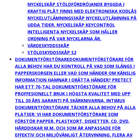
NYCKELSKÅP STÖLDFÖRDRÖJANDE BYGGDA I
KRAFTIG PLÅT FINNS MED ELEKTRONISKA KODLÅS
NYCKELUTLÄMNINGSSKÅP NYCKELUTLÄMNING PÅ
UDDA TIDER. NYCKELSKÅP KEYCONTROL
INTELLIGENTA NYCKELSKÅP SOM HÅLLER
ORDNING PÅ VAR NYCKLARNA ÄR.
VÄRDESKYDDSSKÅP
STÖLDSKYDDSSKÅP S2
DOKUMENTFÖRSTÖRARE
DOKUMENTFÖRSTÖRARE FÖR
ALLA BEHOV HAR DU KONTROLL PÅ VAD SOM SLÄNGS I
PAPPERSKORGEN ELLER VAD SOM HÄNDER OM KÄNSLIG
INFORMATION HAMNAR I ORÄTTA HÄNDER? PRETECT
HAR ETT 70-TAL DOKUMENTFÖRSTÖRARE FÖR
PROFFESIONELLT BRUK I HÖGSTA KVALITET MED UPP
TILL 30 ÅRS GARANTI PÅ SKÄRKNIVARNA. INTIMUS
DOKUMENTFÖRSTÖRARE TÄCKER ALLA BEHOV PÅ ALLA
PLATSER: VI HAR DOKUMENTFÖRSTÖRARE SOM
FÖRSTÖR PAPPER, PLASTKORT, DISKETTER, CD, DVD,
HÅRDDISKAR M.M. OCH SOM ÄR ANPASSADE FÖR
EFFEKTIV OCH MILJÖVÄNLIGT ÅTERVINNING. FLERA AV