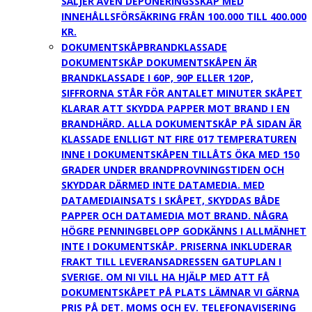
SÄLJER ÄVEN DEPONERINGSSKÅP MED
INNEHÅLLSFÖRSÄKRING FRÅN 100.000 TILL 400.000
KR.
DOKUMENTSKÅP
BRANDKLASSADE
DOKUMENTSKÅP DOKUMENTSKÅPEN ÄR
BRANDKLASSADE I 60P, 90P ELLER 120P,
SIFFRORNA STÅR FÖR ANTALET MINUTER SKÅPET
KLARAR ATT SKYDDA PAPPER MOT BRAND I EN
BRANDHÄRD. ALLA DOKUMENTSKÅP PÅ SIDAN ÄR
KLASSADE ENLLIGT NT FIRE 017 TEMPERATUREN
INNE I DOKUMENTSKÅPEN TILLÅTS ÖKA MED 150
GRADER UNDER BRANDPROVNINGSTIDEN OCH
SKYDDAR DÄRMED INTE DATAMEDIA. MED
DATAMEDIAINSATS I SKÅPET, SKYDDAS BÅDE
PAPPER OCH DATAMEDIA MOT BRAND. NÅGRA
HÖGRE PENNINGBELOPP GODKÄNNS I ALLMÄNHET
INTE I DOKUMENTSKÅP. PRISERNA INKLUDERAR
FRAKT TILL LEVERANSADRESSEN GATUPLAN I
SVERIGE. OM NI VILL HA HJÄLP MED ATT FÅ
DOKUMENTSKÅPET PÅ PLATS LÄMNAR VI GÄRNA
PRIS PÅ DET. MOMS OCH EV. TELEFONAVISERING