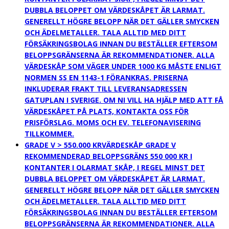
DUBBLA BELOPPET OM VÄRDESKÅPET ÄR LARMAT.
GENERELLT HÖGRE BELOPP NÄR DET GÄLLER SMYCKEN
OCH ÄDELMETALLER. TALA ALLTID MED DITT
FÖRSÄKRINGSBOLAG INNAN DU BESTÄLLER EFTERSOM
BELOPPSGRÄNSERNA ÄR REKOMMENDATIONER. ALLA
VÄRDESKÅP SOM VÄGER UNDER 1000 KG MÅSTE ENLIGT
NORMEN SS EN 1143-1 FÖRANKRAS. PRISERNA
INKLUDERAR FRAKT TILL LEVERANSADRESSEN
GATUPLAN I SVERIGE. OM NI VILL HA HJÄLP MED ATT FÅ
VÄRDESKÅPET PÅ PLATS, KONTAKTA OSS FÖR
PRISFÖRSLAG. MOMS OCH EV. TELEFONAVISERING
TILLKOMMER.
GRADE V > 550.000 KR
VÄRDESKÅP GRADE V
REKOMMENDERAD BELOPPSGRÄNS 550 000 KR I
KONTANTER I OLARMAT SKÅP, I REGEL MINST DET
DUBBLA BELOPPET OM VÄRDESKÅPET ÄR LARMAT.
GENERELLT HÖGRE BELOPP NÄR DET GÄLLER SMYCKEN
OCH ÄDELMETALLER. TALA ALLTID MED DITT
FÖRSÄKRINGSBOLAG INNAN DU BESTÄLLER EFTERSOM
BELOPPSGRÄNSERNA ÄR REKOMMENDATIONER. ALLA