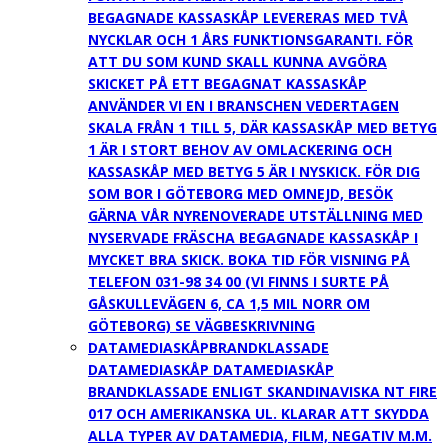
BEGAGNADE KASSASKÅP LEVERERAS MED TVÅ
NYCKLAR OCH 1 ÅRS FUNKTIONSGARANTI. FÖR
ATT DU SOM KUND SKALL KUNNA AVGÖRA
SKICKET PÅ ETT BEGAGNAT KASSASKÅP
ANVÄNDER VI EN I BRANSCHEN VEDERTAGEN
SKALA FRÅN 1 TILL 5, DÄR KASSASKÅP MED BETYG
1 ÄR I STORT BEHOV AV OMLACKERING OCH
KASSASKÅP MED BETYG 5 ÄR I NYSKICK. FÖR DIG
SOM BOR I GÖTEBORG MED OMNEJD, BESÖK
GÄRNA VÅR NYRENOVERADE UTSTÄLLNING MED
NYSERVADE FRÄSCHA BEGAGNADE KASSASKÅP I
MYCKET BRA SKICK. BOKA TID FÖR VISNING PÅ
TELEFON 031-98 34 00 (VI FINNS I SURTE PÅ
GÅSKULLEVÄGEN 6, CA 1,5 MIL NORR OM
GÖTEBORG) SE VÄGBESKRIVNING
DATAMEDIASKÅP
BRANDKLASSADE
DATAMEDIASKÅP DATAMEDIASKÅP
BRANDKLASSADE ENLIGT SKANDINAVISKA NT FIRE
017 OCH AMERIKANSKA UL. KLARAR ATT SKYDDA
ALLA TYPER AV DATAMEDIA, FILM, NEGATIV M.M.