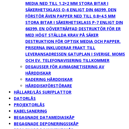
MEDIA NED TILL 1,2×2 MM STORA BITAR I
SÄKERHETSKLASS O-6 ENLIGT DIN 66399. DEN
FÖRSTÖR ÄVEN PAPPER NED TILL 0,8×4,5 MM
STORA BITAR I SÄKERHETSKLASS P-7 ENLIGT DIN
66399, EN OÖVERTRÄFFAD DESTRUKTÖR FÖR ER
MED HÖGT STÄLLDA KRAV PÅ SÄKER
DESTRUKTION FÖR OPTISK MEDIA OCH PAPPER.
PRISERNA INKLUDERAR FRAKT TILL
LEVERANSADRESSEN GATUPLAN I SVERIGE. MOMS
OCH EV. TELEFONAVISERING TILLKOMMER
DEGAUSSER FÖR AVMAGNETISERING AV
HÅRDDISKAR
RADERING HÅRDDISKAR
HÅRDDISKFÖRSTÖRARE
HÅLLARE/LÅS SURFPLATTOR
DATORLÅS
PROJEKTORLÅS
KABELSANERING
BEGAGNADE DATAMEDIASKÅP
BEGAGNADE DEPONERINGSSKÅP