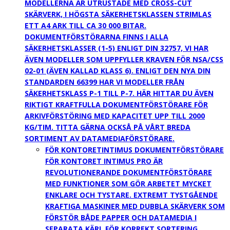
MODELLERNA ÄR UTRUSTADE MED CROSS-CUT
SKÄRVERK, I HÖGSTA SÄKERHETSKLASSEN STRIMLAS
ETT A4 ARK TILL CA 30 000 BITAR.
DOKUMENTFÖRSTÖRARNA FINNS I ALLA
SÄKERHETSKLASSER (1-5) ENLIGT DIN 32757, VI HAR
ÄVEN MODELLER SOM UPPFYLLER KRAVEN FÖR NSA/CSS
02-01 (ÄVEN KALLAD KLASS 6). ENLIGT DEN NYA DIN
STANDARDEN 66399 HAR VI MODELLER FRÅN
SÄKERHETSKLASS P-1 TILL P-7. HÄR HITTAR DU ÄVEN
RIKTIGT KRAFTFULLA DOKUMENTFÖRSTÖRARE FÖR
ARKIVFÖRSTÖRING MED KAPACITET UPP TILL 2000
KG/TIM. TITTA GÄRNA OCKSÅ PÅ VÅRT BREDA
SORTIMENT AV DATAMEDIAFÖRSTÖRARE.
FÖR KONTORET
INTIMUS DOKUMENTFÖRSTÖRARE
FÖR KONTORET INTIMUS PRO ÄR
REVOLUTIONERANDE DOKUMENTFÖRSTÖRARE
MED FUNKTIONER SOM GÖR ARBETET MYCKET
ENKLARE OCH TYSTARE. EXTREMT TYSTGÅENDE
KRAFTIGA MASKINER MED DUBBLA SKÄRVERK SOM
FÖRSTÖR BÅDE PAPPER OCH DATAMEDIA I
SEPARATA KÄRL FÖR KORREKT SORTERING.