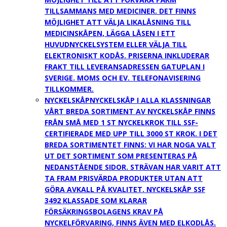
TILLSAMMANS MED MEDICINER. DET FINNS
MÖJLIGHET ATT VÄLJA LIKALÅSNING TILL
MEDICINSKÅPEN, LÄGGA LÅSEN I ETT
HUVUDNYCKELSYSTEM ELLER VÄLJA TILL
ELEKTRONISKT KODÅS. PRISERNA INKLUDERAR
FRAKT TILL LEVERANSADRESSEN GATUPLAN I
SVERIGE. MOMS OCH EV. TELEFONAVISERING
TILLKOMMER.
NYCKELSKÅP
NYCKELSKÅP I ALLA KLASSNINGAR
VÅRT BREDA SORTIMENT AV NYCKELSKÅP FINNS
FRÅN SMÅ MED 1 ST NYCKELKROK TILL SSF-
CERTIFIERADE MED UPP TILL 3000 ST KROK. I DET
BREDA SORTIMENTET FINNS: VI HAR NOGA VALT
UT DET SORTIMENT SOM PRESENTERAS PÅ
NEDANSTÅENDE SIDOR. STRÄVAN HAR VARIT ATT
TA FRAM PRISVÄRDA PRODUKTER UTAN ATT
GÖRA AVKALL PÅ KVALITET. NYCKELSKÅP SSF
3492 KLASSADE SOM KLARAR
FÖRSÄKRINGSBOLAGENS KRAV PÅ
NYCKELFÖRVARING, FINNS ÄVEN MED ELKODLÅS.