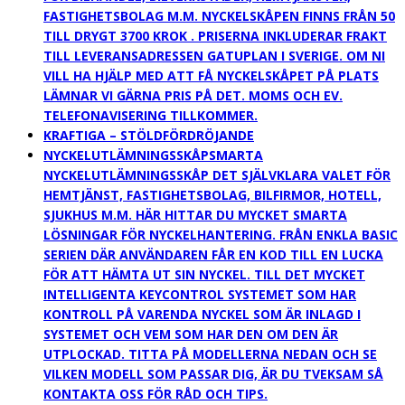
FASTIGHETSBOLAG M.M. NYCKELSKÅPEN FINNS FRÅN 50
TILL DRYGT 3700 KROK . PRISERNA INKLUDERAR FRAKT
TILL LEVERANSADRESSEN GATUPLAN I SVERIGE. OM NI
VILL HA HJÄLP MED ATT FÅ NYCKELSKÅPET PÅ PLATS
LÄMNAR VI GÄRNA PRIS PÅ DET. MOMS OCH EV.
TELEFONAVISERING TILLKOMMER.
KRAFTIGA – STÖLDFÖRDRÖJANDE
NYCKELUTLÄMNINGSSKÅP
SMARTA
NYCKELUTLÄMNINGSSKÅP DET SJÄLVKLARA VALET FÖR
HEMTJÄNST, FASTIGHETSBOLAG, BILFIRMOR, HOTELL,
SJUKHUS M.M. HÄR HITTAR DU MYCKET SMARTA
LÖSNINGAR FÖR NYCKELHANTERING. FRÅN ENKLA BASIC
SERIEN DÄR ANVÄNDAREN FÅR EN KOD TILL EN LUCKA
FÖR ATT HÄMTA UT SIN NYCKEL. TILL DET MYCKET
INTELLIGENTA KEYCONTROL SYSTEMET SOM HAR
KONTROLL PÅ VARENDA NYCKEL SOM ÄR INLAGD I
SYSTEMET OCH VEM SOM HAR DEN OM DEN ÄR
UTPLOCKAD. TITTA PÅ MODELLERNA NEDAN OCH SE
VILKEN MODELL SOM PASSAR DIG, ÄR DU TVEKSAM SÅ
KONTAKTA OSS FÖR RÅD OCH TIPS.