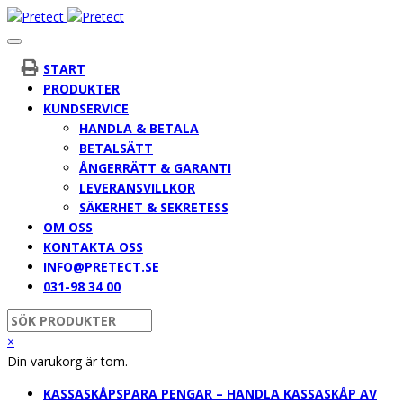
START
PRODUKTER
KUNDSERVICE
HANDLA & BETALA
BETALSÄTT
ÅNGERRÄTT & GARANTI
LEVERANSVILLKOR
SÄKERHET & SEKRETESS
OM OSS
KONTAKTA OSS
INFO@PRETECT.SE
031-98 34 00
×
Din varukorg är tom.
KASSASKÅP
SPARA PENGAR – HANDLA KASSASKÅP AV