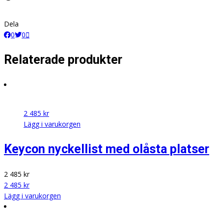
Dela
0
0
Relaterade produkter
2 485
kr
Lägg i varukorgen
Keycon nyckellist med olåsta platser
2 485
kr
2 485
kr
Lägg i varukorgen