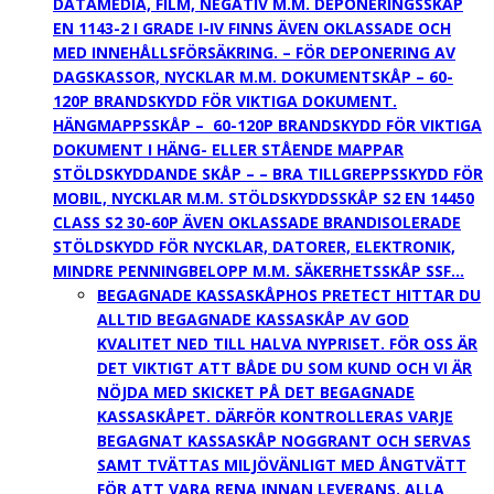
DATAMEDIA, FILM, NEGATIV M.M. DEPONERINGSSKÅP
EN 1143-2 I GRADE I-IV FINNS ÄVEN OKLASSADE OCH
MED INNEHÅLLSFÖRSÄKRING. – FÖR DEPONERING AV
DAGSKASSOR, NYCKLAR M.M. DOKUMENTSKÅP – 60-
120P BRANDSKYDD FÖR VIKTIGA DOKUMENT.
HÄNGMAPPSSKÅP – 60-120P BRANDSKYDD FÖR VIKTIGA
DOKUMENT I HÄNG- ELLER STÅENDE MAPPAR
STÖLDSKYDDANDE SKÅP – – BRA TILLGREPPSSKYDD FÖR
MOBIL, NYCKLAR M.M. STÖLDSKYDDSSKÅP S2 EN 14450
CLASS S2 30-60P ÄVEN OKLASSADE BRANDISOLERADE
STÖLDSKYDD FÖR NYCKLAR, DATORER, ELEKTRONIK,
MINDRE PENNINGBELOPP M.M. SÄKERHETSSKÅP SSF…
BEGAGNADE KASSASKÅP
HOS PRETECT HITTAR DU
ALLTID BEGAGNADE KASSASKÅP AV GOD
KVALITET NED TILL HALVA NYPRISET. FÖR OSS ÄR
DET VIKTIGT ATT BÅDE DU SOM KUND OCH VI ÄR
NÖJDA MED SKICKET PÅ DET BEGAGNADE
KASSASKÅPET. DÄRFÖR KONTROLLERAS VARJE
BEGAGNAT KASSASKÅP NOGGRANT OCH SERVAS
SAMT TVÄTTAS MILJÖVÄNLIGT MED ÅNGTVÄTT
FÖR ATT VARA RENA INNAN LEVERANS. ALLA