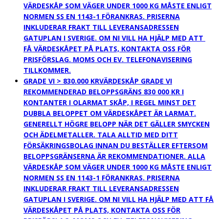
VÄRDESKÅP SOM VÄGER UNDER 1000 KG MÅSTE ENLIGT
NORMEN SS EN 1143-1 FÖRANKRAS. PRISERNA
INKLUDERAR FRAKT TILL LEVERANSADRESSEN
GATUPLAN I SVERIGE. OM NI VILL HA HJÄLP MED ATT
FÅ VÄRDESKÅPET PÅ PLATS, KONTAKTA OSS FÖR
PRISFÖRSLAG. MOMS OCH EV. TELEFONAVISERING
TILLKOMMER.
GRADE VI > 830.000 KR
VÄRDESKÅP GRADE VI
REKOMMENDERAD BELOPPSGRÄNS 830 000 KR I
KONTANTER I OLARMAT SKÅP, I REGEL MINST DET
DUBBLA BELOPPET OM VÄRDESKÅPET ÄR LARMAT.
GENERELLT HÖGRE BELOPP NÄR DET GÄLLER SMYCKEN
OCH ÄDELMETALLER. TALA ALLTID MED DITT
FÖRSÄKRINGSBOLAG INNAN DU BESTÄLLER EFTERSOM
BELOPPSGRÄNSERNA ÄR REKOMMENDATIONER. ALLA
VÄRDESKÅP SOM VÄGER UNDER 1000 KG MÅSTE ENLIGT
NORMEN SS EN 1143-1 FÖRANKRAS. PRISERNA
INKLUDERAR FRAKT TILL LEVERANSADRESSEN
GATUPLAN I SVERIGE. OM NI VILL HA HJÄLP MED ATT FÅ
VÄRDESKÅPET PÅ PLATS, KONTAKTA OSS FÖR