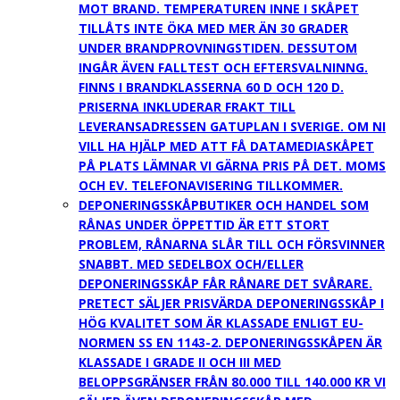
MOT BRAND. TEMPERATUREN INNE I SKÅPET
TILLÅTS INTE ÖKA MED MER ÄN 30 GRADER
UNDER BRANDPROVNINGSTIDEN. DESSUTOM
INGÅR ÄVEN FALLTEST OCH EFTERSVALNINNG.
FINNS I BRANDKLASSERNA 60 D OCH 120 D.
PRISERNA INKLUDERAR FRAKT TILL
LEVERANSADRESSEN GATUPLAN I SVERIGE. OM NI
VILL HA HJÄLP MED ATT FÅ DATAMEDIASKÅPET
PÅ PLATS LÄMNAR VI GÄRNA PRIS PÅ DET. MOMS
OCH EV. TELEFONAVISERING TILLKOMMER.
DEPONERINGSSKÅP
BUTIKER OCH HANDEL SOM
RÅNAS UNDER ÖPPETTID ÄR ETT STORT
PROBLEM, RÅNARNA SLÅR TILL OCH FÖRSVINNER
SNABBT. MED SEDELBOX OCH/ELLER
DEPONERINGSSKÅP FÅR RÅNARE DET SVÅRARE.
PRETECT SÄLJER PRISVÄRDA DEPONERINGSSKÅP I
HÖG KVALITET SOM ÄR KLASSADE ENLIGT EU-
NORMEN SS EN 1143-2. DEPONERINGSSKÅPEN ÄR
KLASSADE I GRADE II OCH III MED
BELOPPSGRÄNSER FRÅN 80.000 TILL 140.000 KR VI