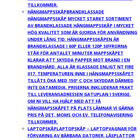
TILLKOMMER.
HÄNGMAPPSSKÅP
BRANDKLASSADE
HÄNGMAPPSSKÅP MYCKET STARKT SORTIMENT
AV BRANDKLASSADE HÄNGMAPPSSKÅP I MYCKET
HÖG KVALITET SOM ÄR GJORDA FÖR ANVÄNDNING
UNDER LÅNG TID. HÄNGMAPPSSKÅPEN ÄR
BRANDKLASSADE I 60P ELLER 120P SIFFRORNA
STÅR FÖR ANTALET MINUTER MAPPSKÅPET
KLARAR ATT SKYDDA PAPPER MOT BRAND I EN
BRANDHÄRD. ALLA ÄR KLASSADE ENLIGT NT FIRE
017. TEMPERATUREN INNE I HÄNGMAPPSSKÅPET
TILLÅTS ÖKA MED 150º C OCH SKYDDAR DÄRMED
INTE DATAMEDIA. PRISERNA INKLUDERAR FRAKT
TILL LEVERANSADRESSEN GATUPLAN I SVERIGE.
OM NI VILL HA HJÄLP MED ATT FÅ
HÄNGMAPSSKÅPET PÅ PLATS LÄMNAR VI GÄRNA
PRIS PÅ DET. MOMS OCH EV. TELEFONAVISERING
TILLKOMMER.
LAPTOPSKÅP
LAPTOPSKÅP – LAPTOPVAGNAR FÖR
FÖRVARING AV BÄRBARA DATORER, LÄSPLATTOR