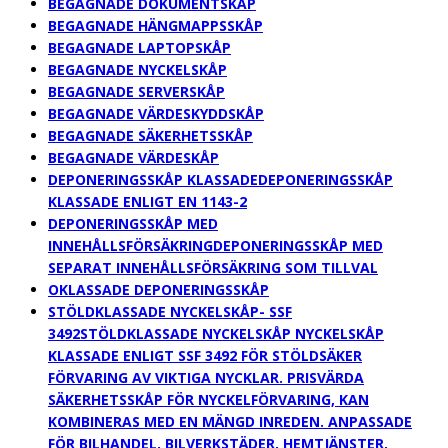
BEGAGNADE DOKUMENTSKÅP
BEGAGNADE HÄNGMAPPSSKÅP
BEGAGNADE LAPTOPSKÅP
BEGAGNADE NYCKELSKÅP
BEGAGNADE SERVERSKÅP
BEGAGNADE VÄRDESKYDDSKÅP
BEGAGNADE SÄKERHETSSKÅP
BEGAGNADE VÄRDESKÅP
DEPONERINGSSKÅP KLASSADE
DEPONERINGSSKÅP
KLASSADE ENLIGT EN 1143-2
DEPONERINGSSKÅP MED
INNEHÅLLSFÖRSÄKRING
DEPONERINGSSKÅP MED
SEPARAT INNEHÅLLSFÖRSÄKRING SOM TILLVAL
OKLASSADE DEPONERINGSSKÅP
STÖLDKLASSADE NYCKELSKÅP- SSF
3492
STÖLDKLASSADE NYCKELSKÅP NYCKELSKÅP
KLASSADE ENLIGT SSF 3492 FÖR STÖLDSÄKER
FÖRVARING AV VIKTIGA NYCKLAR. PRISVÄRDA
SÄKERHETSSKÅP FÖR NYCKELFÖRVARING, KAN
KOMBINERAS MED EN MÄNGD INREDEN. ANPASSADE
FÖR BILHANDEL, BILVERKSTÄDER, HEMTJÄNSTER,