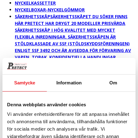
NYCKELKASSETTER
NYCKELBOXAR-NYCKELGÖMMOR
SÄKERHETSSKÅP
SÄKERHETSSKÅPET DU SÖKER FINNS
HÄR PRETECT HAR DRYGT 20 MODELLER PRISVÄRDA
SÄKERHETSSKÅP I HÖG KVALITET MED MYCKET
FLEXIBLA INREDNINGAR. SÄKERHETSSKÅPEN ÄR
STÖLDKLASSADE AV SSF (STÖLDSKYDDSFÖRENINGEN)
ENLIGT SSF 3492 OCH ÄR AVSEDDA FÖR FÖRVARING AV
VAPEN, TOBAK, KONFIDENTIELLA HANDLINGAR,
BÄRBARA DATORER, ELEKTRONISK UTRUSTNING ETC.
SÄKERHETSSKÅPEN ÄR BYGGDA I 4 MM STÅLPLÅT MED
BORRSKYDDSPLATTA, TERMISK SÄKRING OCH
Samtycke
Information
Om
DYRKFRITT NYCKELLÅS ALT. GODKÄNT ELEKTRONISKT
KODLÅS. SKÅP SOM VÄGER UNDER 150 KG MÅSTE
ENLIGT NORMEN FÖRANKRAS. SMARTA TILLBEHÖR TILL
DITT SÄKERHETSSKÅP PÅ TILLBEHÖRSLISTAN FINNS
Denna webbplats använder cookies
LÅSBARA FACK OCH FACKMODULER,
Vi använder enhetsidentifierare för att anpassa innehållet
NYCKELINREDNINGAR FRÅN 13 KROK TILL 880 KROK,
och annonserna till användarna, tillhandahålla funktioner
LAPTOPINSATSER, UTDRAGBARA HÄNGMAPPSRAMAR
för sociala medier och analysera vår trafik. Vi
M.M. MED VÅR EFFELTIVA LAPTOPINSATS KAN MAN FÅ
vidarebefordrar även sådana identifierare och annan