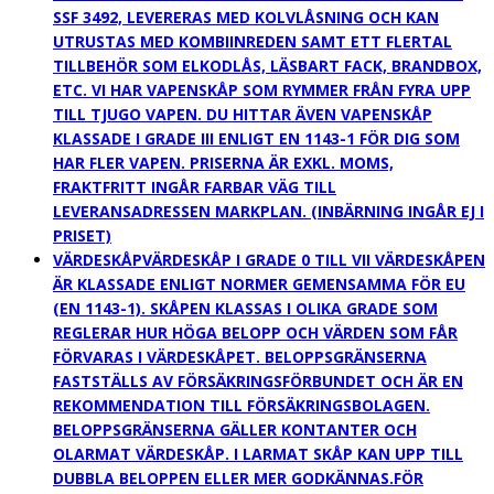
SSF 3492, LEVERERAS MED KOLVLÅSNING OCH KAN
UTRUSTAS MED KOMBIINREDEN SAMT ETT FLERTAL
TILLBEHÖR SOM ELKODLÅS, LÄSBART FACK, BRANDBOX,
ETC. VI HAR VAPENSKÅP SOM RYMMER FRÅN FYRA UPP
TILL TJUGO VAPEN. DU HITTAR ÄVEN VAPENSKÅP
KLASSADE I GRADE III ENLIGT EN 1143-1 FÖR DIG SOM
HAR FLER VAPEN. PRISERNA ÄR EXKL. MOMS,
FRAKTFRITT INGÅR FARBAR VÄG TILL
LEVERANSADRESSEN MARKPLAN. (INBÄRNING INGÅR EJ I
PRISET)
VÄRDESKÅP
VÄRDESKÅP I GRADE 0 TILL VII VÄRDESKÅPEN
ÄR KLASSADE ENLIGT NORMER GEMENSAMMA FÖR EU
(EN 1143-1). SKÅPEN KLASSAS I OLIKA GRADE SOM
REGLERAR HUR HÖGA BELOPP OCH VÄRDEN SOM FÅR
FÖRVARAS I VÄRDESKÅPET. BELOPPSGRÄNSERNA
FASTSTÄLLS AV FÖRSÄKRINGSFÖRBUNDET OCH ÄR EN
REKOMMENDATION TILL FÖRSÄKRINGSBOLAGEN.
BELOPPSGRÄNSERNA GÄLLER KONTANTER OCH
OLARMAT VÄRDESKÅP. I LARMAT SKÅP KAN UPP TILL
DUBBLA BELOPPEN ELLER MER GODKÄNNAS.FÖR