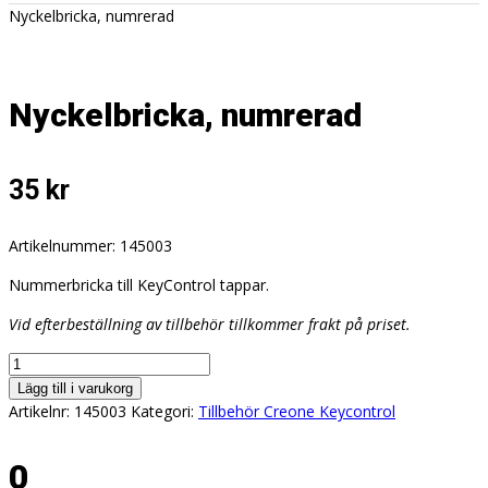
Nyckelbricka, numrerad
Nyckelbricka, numrerad
35
kr
Artikelnummer: 145003
Nummerbricka till KeyControl tappar.
Vid efterbeställning av tillbehör tillkommer frakt på priset.
Nyckelbricka,
numrerad
Lägg till i varukorg
antal
Artikelnr:
145003
Kategori:
Tillbehör Creone Keycontrol
0