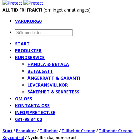
ALLTID FRI FRAKT!
(om inget annat anges)
VARUKORG
0
START
PRODUKTER
KUNDSERVICE
HANDLA & BETALA
BETALSÄTT
ÅNGERRÄTT & GARANTI
LEVERANSVILLKOR
SÄKERHET & SEKRETESS
OM OSS
KONTAKTA OSS
INFO@PRETECT.SE
031-98 34 00
Start
/
Produkter
/
Tillbehör
/
Tillbehör Creone
/
Tillbehör Creone
Keycontrol
/
Nyckelbricka, numrerad