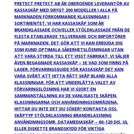
PRETECT PRETECT AB ÄR OBEROENDE LEVERANTÖR AV
KASSASKÅP MED DRYGT 200 MODELLER I ALLA PÅ
MARKNADEN FÖRKOMMANDE KLASSNINGAR I
SORTIMENTET. VI HAR KASSASKÅP SOM ÄR
BRANDKLASSADE OCH/ELLER STÖLDKLASSADE FRÅN DE
FLESTA ETABLERADE TILLVERKARE OCH IMPORTÖRER
PÅ MARKNADEN. DET GÖR ATT VI KAN ERBJUDA DIG
SOM KUND OPTIMALA SÄKERHETSLÖSNINGAR UTAN
ATT VARA STYRDA TILL ETT VISST FABRIKAT. VI SÄLJER
ÄVEN BEGAGNADE KASSASKÅP – SE VAD SOM FINNS PÅ
LAGER. FÖRVARINGSGUIDE FÖR KASSASKÅP DET KAN
VARA SVÅRT ATT HITTA RÄTT SKÅP BLAND ALLA
KLASSNINGAR. FÖR ATT UNDERLÄTTA VALET AV
FÖRVARINGSLÖSNING HAR VI GJORT EN
SAMMANSTÄLLNING AV DE VANLIGASTE SKÅPEN,
KLASSNINGARNA OCH ANVÄNDNINGSOMRÅDENA.
HITTAR DU INTE DET DU SÖKER? KONTAKTA OSS.
SKÅPTYP STÖLDKLASSNING BRANDKLASSNING
ANVÄNDNINGSOMR. DATAMEDIASKÅP – 60-120 DIS, UL
ELLER DISKETTE BRANDSKYDD FÖR VIKTIGA