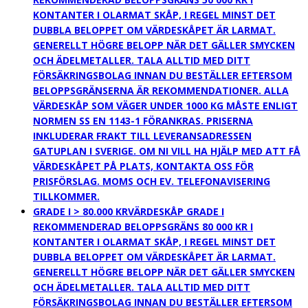
KONTANTER I OLARMAT SKÅP, I REGEL MINST DET
DUBBLA BELOPPET OM VÄRDESKÅPET ÄR LARMAT.
GENERELLT HÖGRE BELOPP NÄR DET GÄLLER SMYCKEN
OCH ÄDELMETALLER. TALA ALLTID MED DITT
FÖRSÄKRINGSBOLAG INNAN DU BESTÄLLER EFTERSOM
BELOPPSGRÄNSERNA ÄR REKOMMENDATIONER. ALLA
VÄRDESKÅP SOM VÄGER UNDER 1000 KG MÅSTE ENLIGT
NORMEN SS EN 1143-1 FÖRANKRAS. PRISERNA
INKLUDERAR FRAKT TILL LEVERANSADRESSEN
GATUPLAN I SVERIGE. OM NI VILL HA HJÄLP MED ATT FÅ
VÄRDESKÅPET PÅ PLATS, KONTAKTA OSS FÖR
PRISFÖRSLAG. MOMS OCH EV. TELEFONAVISERING
TILLKOMMER.
GRADE I > 80.000 KR
VÄRDESKÅP GRADE I
REKOMMENDERAD BELOPPSGRÄNS 80 000 KR I
KONTANTER I OLARMAT SKÅP, I REGEL MINST DET
DUBBLA BELOPPET OM VÄRDESKÅPET ÄR LARMAT.
GENERELLT HÖGRE BELOPP NÄR DET GÄLLER SMYCKEN
OCH ÄDELMETALLER. TALA ALLTID MED DITT
FÖRSÄKRINGSBOLAG INNAN DU BESTÄLLER EFTERSOM