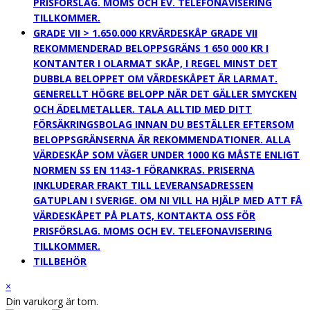
PRISFÖRSLAG. MOMS OCH EV. TELEFONAVISERING
TILLKOMMER.
GRADE VII > 1.650.000 KR
VÄRDESKÅP GRADE VII
REKOMMENDERAD BELOPPSGRÄNS 1 650 000 KR I
KONTANTER I OLARMAT SKÅP, I REGEL MINST DET
DUBBLA BELOPPET OM VÄRDESKÅPET ÄR LARMAT.
GENERELLT HÖGRE BELOPP NÄR DET GÄLLER SMYCKEN
OCH ÄDELMETALLER. TALA ALLTID MED DITT
FÖRSÄKRINGSBOLAG INNAN DU BESTÄLLER EFTERSOM
BELOPPSGRÄNSERNA ÄR REKOMMENDATIONER. ALLA
VÄRDESKÅP SOM VÄGER UNDER 1000 KG MÅSTE ENLIGT
NORMEN SS EN 1143-1 FÖRANKRAS. PRISERNA
INKLUDERAR FRAKT TILL LEVERANSADRESSEN
GATUPLAN I SVERIGE. OM NI VILL HA HJÄLP MED ATT FÅ
VÄRDESKÅPET PÅ PLATS, KONTAKTA OSS FÖR
PRISFÖRSLAG. MOMS OCH EV. TELEFONAVISERING
TILLKOMMER.
TILLBEHÖR
×
Din varukorg är tom.