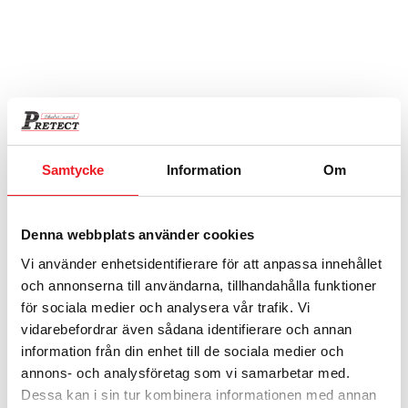
10-vägs grenuttag med fäste
1 860
kr
Samtycke
Information
Om
Denna webbplats använder cookies
Vi använder enhetsidentifierare för att anpassa innehållet
och annonserna till användarna, tillhandahålla funktioner
för sociala medier och analysera vår trafik. Vi
vidarebefordrar även sådana identifierare och annan
information från din enhet till de sociala medier och
annons- och analysföretag som vi samarbetar med.
Nyckelskåp för dörr 41 krok
Dessa kan i sin tur kombinera informationen med annan
2 530
kr