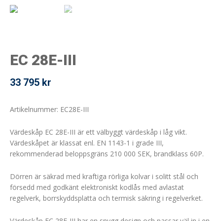
EC 28E-III
33 795
kr
Artikelnummer: EC28E-III
Värdeskåp EC 28E-III är ett välbyggt värdeskåp i låg vikt.
Värdeskåpet är klassat enl. EN 1143-1 i grade III,
rekommenderad beloppsgräns 210 000 SEK, brandklass 60P.
Dörren är säkrad med kraftiga rörliga kolvar i solitt stål och
försedd med godkänt elektroniskt kodlås med avlastat
regelverk, borrskyddsplatta och termisk säkring i regelverket.
Värdeskåp EC 28E-III har en snygg design och passar väl in i en