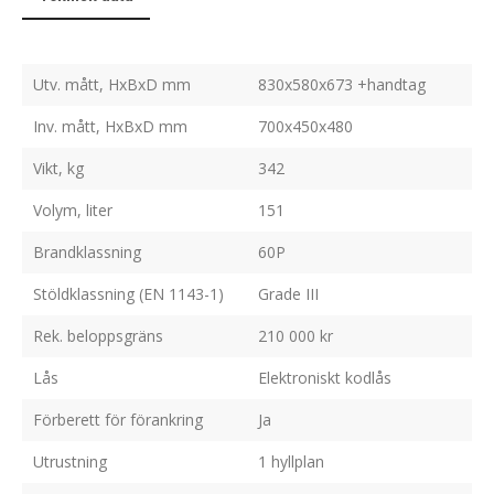
Utv. mått, HxBxD mm
830x580x673 +handtag
Inv. mått, HxBxD mm
700x450x480
Vikt, kg
342
Volym, liter
151
Brandklassning
60P
Stöldklassning (EN 1143-1)
Grade III
Rek. beloppsgräns
210 000 kr
Lås
Elektroniskt kodlås
Förberett för förankring
Ja
Utrustning
1 hyllplan