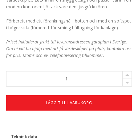
modern kontorsmiljö tack vare den ljusgrå kulören.
Förberett med ett förankringshål i botten och med en softspot
i höger sida (förberett för smidig håltagning för kablage).
Priset inkluderar frakt till leveransadressen gatuplan i Sverige.
Om ni vill ha hjälp med att få värdeskåpet på plats, kontakta oss
för pris. Moms och ev. telefonavisering tillkommer.
EC
28E-
III
antal
LÄGG TILL I VARUKORG
Teknisk data