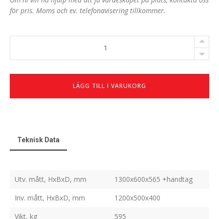
för pris. Moms och ev. telefonavisering tillkommer.
RVLW
1200-
III
antal
LÄGG TILL I VARUKORG
Teknisk Data
Utv. mått, HxBxD, mm
1300x600x565 +handtag
Inv. mått, HxBxD, mm
1200x500x400
Vikt, kg
595