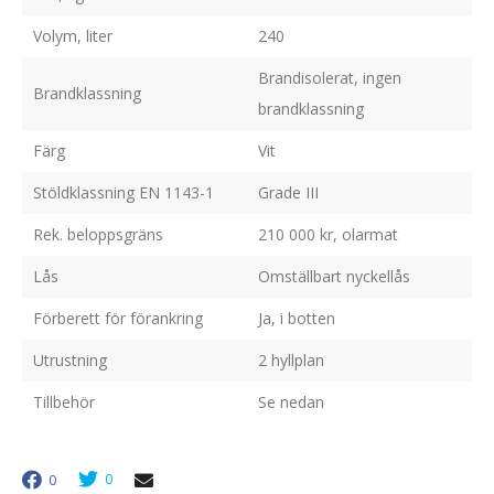
Volym, liter
240
Brandisolerat, ingen
Brandklassning
brandklassning
Färg
Vit
Stöldklassning EN 1143-1
Grade III
Rek. beloppsgräns
210 000 kr, olarmat
Lås
Omställbart nyckellås
Förberett för förankring
Ja, i botten
Utrustning
2 hyllplan
Tillbehör
Se nedan
0
0