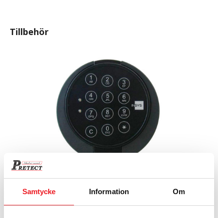
Tillbehör
Insys Simplex 1+1 kod
2 350
kr
Samtycke
Information
Om