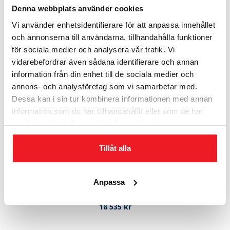
Denna webbplats använder cookies
Relaterade produkter
Vi använder enhetsidentifierare för att anpassa innehållet
och annonserna till användarna, tillhandahålla funktioner
för sociala medier och analysera vår trafik. Vi
vidarebefordrar även sådana identifierare och annan
information från din enhet till de sociala medier och
annons- och analysföretag som vi samarbetar med.
Dessa kan i sin tur kombinera informationen med annan
information som du har tillhandahållit eller som de har
samlat in när du har använt deras tjänster.
Tillåt alla
RVLW 40-III
Anpassa
Rek. Beloppsgräns 210 000 kr, Grade III enl. EN 1143-1,
Lättvikt
18 535
kr