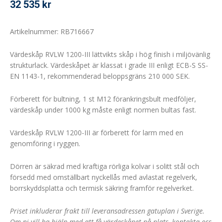
32 535
kr
Artikelnummer: RB716667
Värdeskåp RVLW 1200-III lättvikts skåp i hög finish i miljövänlig
strukturlack. Värdeskåpet är klassat i grade III enligt ECB-S SS-
EN 1143-1, rekommenderad beloppsgräns 210 000 SEK.
Förberett för bultning, 1 st M12 förankringsbult medföljer,
värdeskåp under 1000 kg måste enligt normen bultas fast.
Värdeskåp RVLW 1200-III är förberett för larm med en
genomföring i ryggen.
Dörren är säkrad med kraftiga rörliga kolvar i solitt stål och
försedd med omställbart nyckellås med avlastat regelverk,
borrskyddsplatta och termisk säkring framför regelverket.
Priset inkluderar frakt till leveransadressen gatuplan i Sverige.
Om ni vill ha hjälp med att få värdeskåpet på plats, kontakta oss