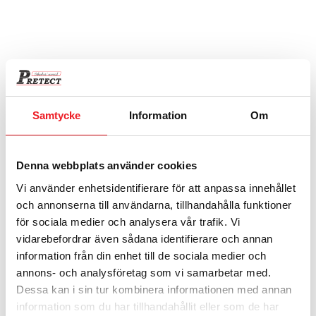
Fläkt till Pro Serverskåp
2 260
kr
Samtycke
Information
Om
Denna webbplats använder cookies
Vi använder enhetsidentifierare för att anpassa innehållet
och annonserna till användarna, tillhandahålla funktioner
för sociala medier och analysera vår trafik. Vi
vidarebefordrar även sådana identifierare och annan
information från din enhet till de sociala medier och
Ventilerad laptophylla S100 LS Laptopskåp
annons- och analysföretag som vi samarbetar med.
890
kr
Dessa kan i sin tur kombinera informationen med annan
information som du har tillhandahållit eller som de har