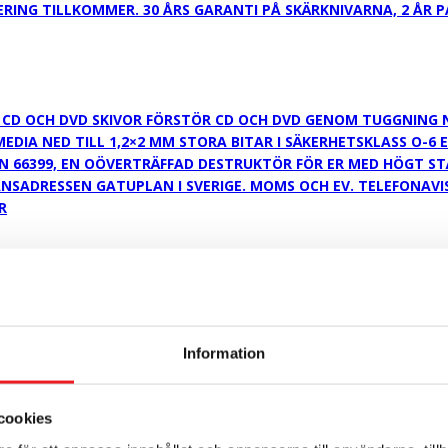
ERING TILLKOMMER. 30 ÅRS GARANTI PÅ SKÄRKNIVARNA, 2 ÅR P
D OCH DVD SKIVOR FÖRSTÖR CD OCH DVD GENOM TUGGNING NER 
IA NED TILL 1,2×2 MM STORA BITAR I SÄKERHETSKLASS O-6 ENL
IN 66399, EN OÖVERTRÄFFAD DESTRUKTÖR FÖR ER MED HÖGT S
RANSADRESSEN GATUPLAN I SVERIGE. MOMS OCH EV. TELEFONAV
R
Information
cookies