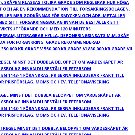
1). SKÅPEN KLASSAS I OLIKA GRADE SOM REGLERAR HUR HÖGA
T OCH ÄR EN REKOMMENDATION TILL FÖRSÄKRINGSBOLAGEN.
 ELLER MER GODKÄNNAS.FÖR SMYCKEN OCH ÄDELMETALLER
MED SITT FÖRSÄKRINGSBOLAG INNAN DE BESTÄLLER ETT
TTVIKTSUTFÖRANDE OCH MED 120 MINUTERS
PSRAM, UTDRAGBAR HYLLA, DEPONERINGSINSATS M.M. SKÅP
DDA FÖR FÖRANKRING. GRADE REKOMMENDERAD
350 000 KR GRADE V 550 000 KR GRADE VI 830 000 KR GRADE VII
 REGEL MINST DET DUBBLA BELOPPET OM VÄRDESKÅPET ÄR
NGSBOLAG INNAN DU BESTÄLLER EFTERSOM
N 1143-1 FÖRANKRAS. PRISERNA INKLUDERAR FRAKT TILL
ÖR PRISFÖRSLAG. MOMS OCH EV. TELEFONAVISERING
REGEL MINST DET DUBBLA BELOPPET OM VÄRDESKÅPET ÄR
NGSBOLAG INNAN DU BESTÄLLER EFTERSOM
N 1143-1 FÖRANKRAS. PRISERNA INKLUDERAR FRAKT TILL
ÖR PRISFÖRSLAG. MOMS OCH EV. TELEFONAVISERING
 I REGEL MINST DET DUBBLA BELOPPET OM VÄRDESKÅPET ÄR
NGSBOLAG INNAN DU BESTÄLLER EFTERSOM