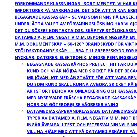
FÖRKOMMANDE KLASSNINGAR I SORTIMENTET. VI HAR K
IMPORTÖRER PÅ MARKNADEN. DET GÖR ATT VI KAN ERBJ
BEGAGNADE KASSASKÅP – SE VAD SOM FINNS PÅ LAGER.
UNDERLÄTTA VALET AV FÖRVARINGSLÖSNING HAR VI G
DET DU SÖKER? KONTAKTA OSS. SKÅPTYP STÖLDKLASSNI
DATAMEDIA, FILM, NEGATIV M.M. DEPONERINGSSKÅP EN 
M.M. DOKUMENTSKÅP – 60-120P BRANDSKYDD FÖR VIKT
STÖLDSKYDDANDE SKÅP – – BRA TILLGREPPSSKYDD FÖR 
NYCKLAR, DATORER, ELEKTRONIK, MINDRE PENNINGBELO
BEGAGNADE KASSASKÅP
HOS PRETECT HITTAR DU A
KUND OCH VI ÄR NÖJDA MED SKICKET PÅ DET BE
MILJÖVÄNLIGT MED ÅNGTVÄTT FÖR ATT VARA REN
DU SOM KUND SKALL KUNNA AVGÖRA SKICKET PÅ E
ÄR I STORT BEHOV AV OMLACKERING OCH KASSASK
MED NYSERVADE FRÄSCHA BEGAGNADE KASSASKÅP I MY
NORR OM GÖTEBORG) SE VÄGBESKRIVNING
DATAMEDIASKÅP
BRANDKLASSADE DATAMEDIASKÅP 
TYPER AV DATAMEDIA, FILM, NEGATIV M.M. MOT 
INGÅR ÄVEN FALLTEST OCH EFTERSVALNINNG. FINN
VILL HA HJÄLP MED ATT FÅ DATAMEDIASKÅPET PÅ 