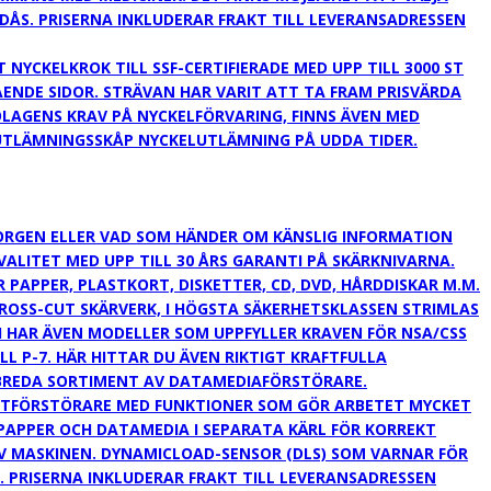
ODÅS. PRISERNA INKLUDERAR FRAKT TILL LEVERANSADRESSEN
NYCKELKROK TILL SSF-CERTIFIERADE MED UPP TILL 3000 ST
ÅENDE SIDOR. STRÄVAN HAR VARIT ATT TA FRAM PRISVÄRDA
LAGENS KRAV PÅ NYCKELFÖRVARING, FINNS ÄVEN MED
LUTLÄMNINGSSKÅP NYCKELUTLÄMNING PÅ UDDA TIDER.
ORGEN ELLER VAD SOM HÄNDER OM KÄNSLIG INFORMATION
LITET MED UPP TILL 30 ÅRS GARANTI PÅ SKÄRKNIVARNA.
APPER, PLASTKORT, DISKETTER, CD, DVD, HÅRDDISKAR M.M.
ROSS-CUT SKÄRVERK, I HÖGSTA SÄKERHETSKLASSEN STRIMLAS
 VI HAR ÄVEN MODELLER SOM UPPFYLLER KRAVEN FÖR NSA/CSS
LL P-7. HÄR HITTAR DU ÄVEN RIKTIGT KRAFTFULLA
 BREDA SORTIMENT AV DATAMEDIAFÖRSTÖRARE.
TFÖRSTÖRARE MED FUNKTIONER SOM GÖR ARBETET MYCKET
PAPPER OCH DATAMEDIA I SEPARATA KÄRL FÖR KORREKT
AV MASKINEN. DYNAMICLOAD-SENSOR (DLS) SOM VARNAR FÖR
. PRISERNA INKLUDERAR FRAKT TILL LEVERANSADRESSEN