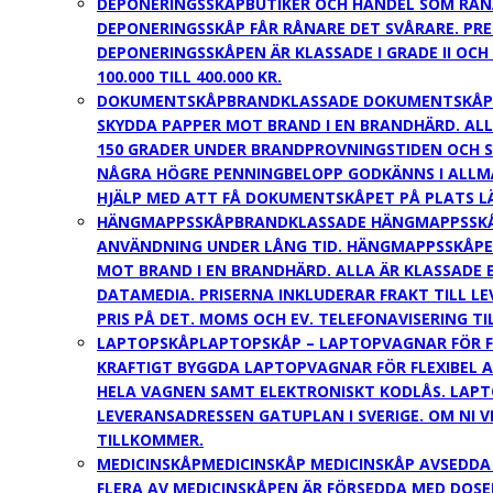
DEPONERINGSSKÅP
BUTIKER OCH HANDEL SOM RÅN
DEPONERINGSSKÅP FÅR RÅNARE DET SVÅRARE. PRET
DEPONERINGSSKÅPEN ÄR KLASSADE I GRADE II OCH 
100.000 TILL 400.000 KR.
DOKUMENTSKÅP
BRANDKLASSADE DOKUMENTSKÅP D
SKYDDA PAPPER MOT BRAND I EN BRANDHÄRD. ALL
150 GRADER UNDER BRANDPROVNINGSTIDEN OCH S
NÅGRA HÖGRE PENNINGBELOPP GODKÄNNS I ALLMÄN
HJÄLP MED ATT FÅ DOKUMENTSKÅPET PÅ PLATS LÄ
HÄNGMAPPSSKÅP
BRANDKLASSADE HÄNGMAPPSSKÅP
ANVÄNDNING UNDER LÅNG TID. HÄNGMAPPSSKÅPEN
MOT BRAND I EN BRANDHÄRD. ALLA ÄR KLASSADE E
DATAMEDIA. PRISERNA INKLUDERAR FRAKT TILL L
PRIS PÅ DET. MOMS OCH EV. TELEFONAVISERING T
LAPTOPSKÅP
LAPTOPSKÅP – LAPTOPVAGNAR FÖR F
KRAFTIGT BYGGDA LAPTOPVAGNAR FÖR FLEXIBEL A
HELA VAGNEN SAMT ELEKTRONISKT KODLÅS. LAPTO
LEVERANSADRESSEN GATUPLAN I SVERIGE. OM NI V
TILLKOMMER.
MEDICINSKÅP
MEDICINSKÅP MEDICINSKÅP AVSEDDA 
FLERA AV MEDICINSKÅPEN ÄR FÖRSEDDA MED DOSE