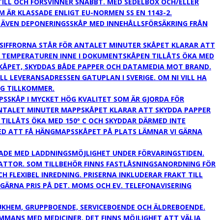
ILL OCH FÖRSVINNER SNABBT. MED SEDELBOX OCH/ELLER
 ÄR KLASSADE ENLIGT EU-NORMEN SS EN 1143-2.
LJER ÄVEN DEPONERINGSSKÅP MED INNEHÅLLSFÖRSÄKRING FRÅN
 SIFFRORNA STÅR FÖR ANTALET MINUTER SKÅPET KLARAR ATT
17 TEMPERATUREN INNE I DOKUMENTSKÅPEN TILLÅTS ÖKA MED
KÅPET, SKYDDAS BÅDE PAPPER OCH DATAMEDIA MOT BRAND.
L LEVERANSADRESSEN GATUPLAN I SVERIGE. OM NI VILL HA
NG TILLKOMMER.
SKÅP I MYCKET HÖG KVALITET SOM ÄR GJORDA FÖR
ANTALET MINUTER MAPPSKÅPET KLARAR ATT SKYDDA PAPPER
 TILLÅTS ÖKA MED 150º C OCH SKYDDAR DÄRMED INTE
 MED ATT FÅ HÄNGMAPSSKÅPET PÅ PLATS LÄMNAR VI GÄRNA
ADE MED LADDNINGSMÖJLIGHET UNDER FÖRVARINGSTIDEN.
LATTOR. SOM TILLBEHÖR FINNS FASTLÅSNINGSANORDNING FÖR
 FLEXIBEL INREDNING. PRISERNA INKLUDERAR FRAKT TILL
 GÄRNA PRIS PÅ DET. MOMS OCH EV. TELEFONAVISERING
SJUKHEM, GRUPPBOENDE, SERVICEBOENDE OCH ÄLDREBOENDE.
MMANS MED MEDICINER. DET FINNS MÖJLIGHET ATT VÄLJA