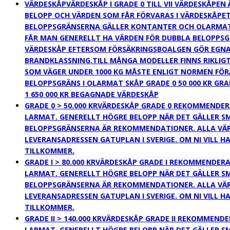
VÄRDESKÅP
VÄRDESKÅP I GRADE 0 TILL VII VÄRDESKÅPE
BELOPP OCH VÄRDEN SOM FÅR FÖRVARAS I VÄRDESKÅPE
BELOPPSGRÄNSERNA GÄLLER KONTANTER OCH OLARMAT 
FÅR MAN GENERELLT HA VÄRDEN FÖR DUBBLA BELOPPSGR
VÄRDESKÅP EFTERSOM FÖRSÄKRINGSBOALGEN GÖR EGNA B
BRANDKLASSNING.TILL MÅNGA MODELLER FINNS RIKLIG
SOM VÄGER UNDER 1000 KG MÅSTE ENLIGT NORMEN FÖ
BELOPPSGRÄNS I OLARMAT SKÅP GRADE 0 50 000 KR GRADE I
1 650 000 KR BEGAGNADE VÄRDESKÅP
GRADE 0 > 50.000 KR
VÄRDESKÅP GRADE 0 REKOMMENDERAD
LARMAT. GENERELLT HÖGRE BELOPP NÄR DET GÄLLER S
BELOPPSGRÄNSERNA ÄR REKOMMENDATIONER. ALLA VÄRD
LEVERANSADRESSEN GATUPLAN I SVERIGE. OM NI VILL H
TILLKOMMER.
GRADE I > 80.000 KR
VÄRDESKÅP GRADE I REKOMMENDERAD
LARMAT. GENERELLT HÖGRE BELOPP NÄR DET GÄLLER S
BELOPPSGRÄNSERNA ÄR REKOMMENDATIONER. ALLA VÄRD
LEVERANSADRESSEN GATUPLAN I SVERIGE. OM NI VILL H
TILLKOMMER.
GRADE II > 140.000 KR
VÄRDESKÅP GRADE II REKOMMENDER
LARMAT. GENERELLT HÖGRE BELOPP NÄR DET GÄLLER S