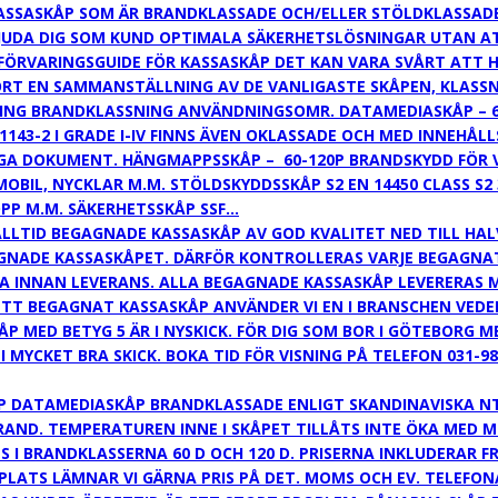
ASSASKÅP SOM ÄR BRANDKLASSADE OCH/ELLER STÖLDKLASSADE
UDA DIG SOM KUND OPTIMALA SÄKERHETSLÖSNINGAR UTAN ATT V
 FÖRVARINGSGUIDE FÖR KASSASKÅP DET KAN VARA SVÅRT ATT 
JORT EN SAMMANSTÄLLNING AV DE VANLIGASTE SKÅPEN, KLAS
NG BRANDKLASSNING ANVÄNDNINGSOMR. DATAMEDIASKÅP – 60-1
1143-2 I GRADE I-IV FINNS ÄVEN OKLASSADE OCH MED INNEHÅL
IGA DOKUMENT. HÄNGMAPPSSKÅP – 60-120P BRANDSKYDD FÖR 
MOBIL, NYCKLAR M.M. STÖLDSKYDDSSKÅP S2 EN 14450 CLASS S
PP M.M. SÄKERHETSSKÅP SSF…
LLTID BEGAGNADE KASSASKÅP AV GOD KVALITET NED TILL HALV
GAGNADE KASSASKÅPET. DÄRFÖR KONTROLLERAS VARJE BEGAGN
A INNAN LEVERANS. ALLA BEGAGNADE KASSASKÅP LEVERERAS M
TT BEGAGNAT KASSASKÅP ANVÄNDER VI EN I BRANSCHEN VEDERT
ÅP MED BETYG 5 ÄR I NYSKICK. FÖR DIG SOM BOR I GÖTEBORG
CKET BRA SKICK. BOKA TID FÖR VISNING PÅ TELEFON 031-98 34
DATAMEDIASKÅP BRANDKLASSADE ENLIGT SKANDINAVISKA NT F
BRAND. TEMPERATUREN INNE I SKÅPET TILLÅTS INTE ÖKA MED
S I BRANDKLASSERNA 60 D OCH 120 D. PRISERNA INKLUDERAR F
PLATS LÄMNAR VI GÄRNA PRIS PÅ DET. MOMS OCH EV. TELEFON