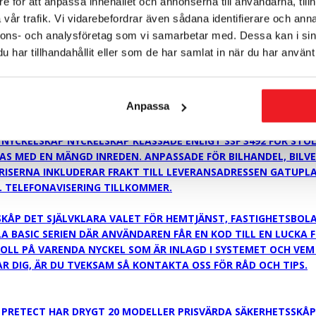
e för att anpassa innehållet och annonserna till användarna, tillh
vår trafik. Vi vidarebefordrar även sådana identifierare och anna
nnons- och analysföretag som vi samarbetar med. Dessa kan i sin
har tillhandahållit eller som de har samlat in när du har använt 
E ENLIGT EN 1143-2
Anpassa
INGSSKÅP MED SEPARAT INNEHÅLLSFÖRSÄKRING SOM TILLVAL
NYCKELSKÅP NYCKELSKÅP KLASSADE ENLIGT SSF 3492 FÖR STÖL
S MED EN MÄNGD INREDEN. ANPASSADE FÖR BILHANDEL, BILV
PRISERNA INKLUDERAR FRAKT TILL LEVERANSADRESSEN GATUPLAN
. TELEFONAVISERING TILLKOMMER.
P DET SJÄLVKLARA VALET FÖR HEMTJÄNST, FASTIGHETSBOLAG,
 BASIC SERIEN DÄR ANVÄNDAREN FÅR EN KOD TILL EN LUCKA F
LL PÅ VARENDA NYCKEL SOM ÄR INLAGD I SYSTEMET OCH VEM
 DIG, ÄR DU TVEKSAM SÅ KONTAKTA OSS FÖR RÅD OCH TIPS.
 PRETECT HAR DRYGT 20 MODELLER PRISVÄRDA SÄKERHETSSKÅP 