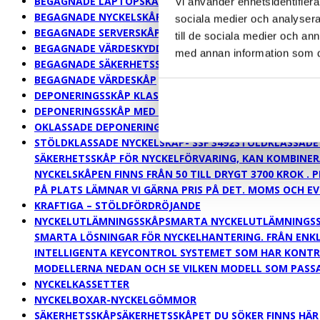
BEGAGNADE LAPTOPSKÅP
Vi använder enhetsidentifierar
BEGAGNADE NYCKELSKÅP
sociala medier och analysera 
BEGAGNADE SERVERSKÅP
till de sociala medier och a
BEGAGNADE VÄRDESKYDDSKÅP
med annan information som du 
BEGAGNADE SÄKERHETSSKÅP
BEGAGNADE VÄRDESKÅP
DEPONERINGSSKÅP KLASSADE
DEPONERINGSSKÅP KLASSAD
DEPONERINGSSKÅP MED INNEHÅLLSFÖRSÄKRING
DEPONER
OKLASSADE DEPONERINGSSKÅP
STÖLDKLASSADE NYCKELSKÅP- SSF 3492
STÖLDKLASSADE 
SÄKERHETSSKÅP FÖR NYCKELFÖRVARING, KAN KOMBINERA
NYCKELSKÅPEN FINNS FRÅN 50 TILL DRYGT 3700 KROK . 
PÅ PLATS LÄMNAR VI GÄRNA PRIS PÅ DET. MOMS OCH EV
KRAFTIGA – STÖLDFÖRDRÖJANDE
NYCKELUTLÄMNINGSSKÅP
SMARTA NYCKELUTLÄMNINGSSKÅ
SMARTA LÖSNINGAR FÖR NYCKELHANTERING. FRÅN ENKLA
INTELLIGENTA KEYCONTROL SYSTEMET SOM HAR KONTRO
MODELLERNA NEDAN OCH SE VILKEN MODELL SOM PASSAR
NYCKELKASSETTER
NYCKELBOXAR-NYCKELGÖMMOR
SÄKERHETSSKÅP
SÄKERHETSSKÅPET DU SÖKER FINNS HÄR