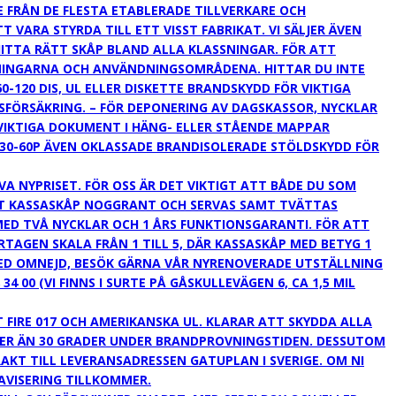
 FRÅN DE FLESTA ETABLERADE TILLVERKARE OCH
ARA STYRDA TILL ETT VISST FABRIKAT. VI SÄLJER ÄVEN
HITTA RÄTT SKÅP BLAND ALLA KLASSNINGAR. FÖR ATT
SNINGARNA OCH ANVÄNDNINGSOMRÅDENA. HITTAR DU INTE
20 DIS, UL ELLER DISKETTE BRANDSKYDD FÖR VIKTIGA
LSFÖRSÄKRING. – FÖR DEPONERING AV DAGSKASSOR, NYCKLAR
VIKTIGA DOKUMENT I HÄNG- ELLER STÅENDE MAPPAR
2 30-60P ÄVEN OKLASSADE BRANDISOLERADE STÖLDSKYDD FÖR
A NYPRISET. FÖR OSS ÄR DET VIKTIGT ATT BÅDE DU SOM
AT KASSASKÅP NOGGRANT OCH SERVAS SAMT TVÄTTAS
ED TVÅ NYCKLAR OCH 1 ÅRS FUNKTIONSGARANTI. FÖR ATT
AGEN SKALA FRÅN 1 TILL 5, DÄR KASSASKÅP MED BETYG 1
 MED OMNEJD, BESÖK GÄRNA VÅR NYRENOVERADE UTSTÄLLNING
 00 (VI FINNS I SURTE PÅ GÅSKULLEVÄGEN 6, CA 1,5 MIL
IRE 017 OCH AMERIKANSKA UL. KLARAR ATT SKYDDA ALLA
 MER ÄN 30 GRADER UNDER BRANDPROVNINGSTIDEN. DESSUTOM
RAKT TILL LEVERANSADRESSEN GATUPLAN I SVERIGE. OM NI
AVISERING TILLKOMMER.