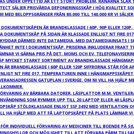
AS UNDER ÖPPETTID ÄR ETT STORT PROBLEM, RÅNARNA SLÅR T
ECT SÄLJER PRISVÄRDA DEPONERINGSSKÅP I HÖG KVALITET SOM
III MED BELOPPSGRÄNSER FRÅN 80.000 TILL 140.000 KR VI SÄ
OKUMENTSKÅPEN ÄR BRANDKLASSADE I 60P, 90P ELLER 120P,
A DOKUMENTSKÅP PÅ SIDAN ÄR KLASSADE ENLLIGT NT FIRE 0
KYDDAR DÄRMED INTE DATAMEDIA. MED DATAMEDIAINSATS I S
HET INTE I DOKUMENTSKÅP. PRISERNA INKLUDERAR FRAKT TIL
MNAR VI GÄRNA PRIS PÅ DET. MOMS OCH EV. TELEFONAVISERI
 MYCKET STARKT SORTIMENT AV BRANDKLASSADE HÄNGMAPPS
 ÄR BRANDKLASSADE I 60P ELLER 120P SIFFRORNA STÅR FÖR 
NLIGT NT FIRE 017. TEMPERATUREN INNE I HÄNGMAPPSSKÅPET
EVERANSADRESSEN GATUPLAN I SVERIGE. OM NI VILL HA HJÄLP
ILLKOMMER.
ÖRVARING AV BÄRBARA DATORER, LÄSPLATTOR M.M. VENTILER
NVÄNDNING SOM RYMMER UPP TILL 20 LAPTOP ELLER 40 LÄSP
PSKÅP STÖLDKLASSADE ENLIGT SSF 3492 MED VENTILATION OCH
ILL HA HJÄLP MED ATT FÅ LAPTOPSKÅPET PÅ PLATS LÄMNAR VI
FÖR INDIVIDUELL FÖRVARING AV MEDICINER TILL BOENDE PÅ 
RINGSHYLLOR OCH MÖJLIGHET TILL ATT FÖRVARA PÄRM TILLSA