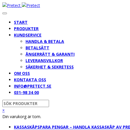
START
PRODUKTER
KUNDSERVICE
HANDLA & BETALA
BETALSÄTT
ÅNGERRÄTT & GARANTI
LEVERANSVILLKOR
SÄKERHET & SEKRETESS
OM OSS
KONTAKTA OSS
INFO@PRETECT.SE
031-98 34 00
×
Din varukorg är tom.
KASSASKÅP
SPARA PENGAR – HANDLA KASSASKÅP AV PR