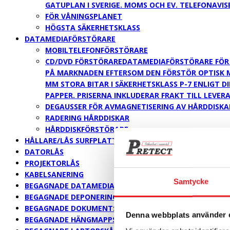
GATUPLAN I SVERIGE. MOMS OCH EV. TELEFONAVIS
FÖR VÅNINGSPLANET
HÖGSTA SÄKERHETSKLASS
DATAMEDIAFÖRSTÖRARE
MOBILTELEFONFÖRSTÖRARE
CD/DVD FÖRSTÖRARE
DATAMEDIAFÖRSTÖRARE FÖR C
PÅ MARKNADEN EFTERSOM DEN FÖRSTÖR OPTISK MED
MM STORA BITAR I SÄKERHETSKLASS P-7 ENLIGT D
PAPPER. PRISERNA INKLUDERAR FRAKT TILL LEVE
DEGAUSSER FÖR AVMAGNETISERING AV HÅRDDISKA
RADERING HÅRDDISKAR
HÅRDDISKFÖRSTÖRARE
HÅLLARE/LÅS SURFPLATTOR
DATORLÅS
PROJEKTORLÅS
KABELSANERING
Samtycke
BEGAGNADE DATAMEDIASKÅP
BEGAGNADE DEPONERINGSSKÅP
BEGAGNADE DOKUMENTSKÅP
Denna webbplats använder 
BEGAGNADE HÄNGMAPPSSKÅP