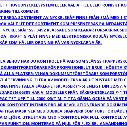
I ETT HUVUDNYCKELSYSTEM ELLER VÄLJA TILL ELEKTRONISKT K
ERING TILLKOMMER.
T BREDA SORTIMENT AV NYCKELSKÅP FINNS FRÅN SMÅ MED 1 ST 
 NOGA VALT UT DET SORTIMENT SOM PRESENTERAS PÅ NEDANST
 NYCKELSKÅP SSF 3492 KLASSADE SOM KLARAR FÖRSÄKRINGSBO
DA I KRAFTIG PLÅT FINNS MED ELEKTRONISKA KODLÅS NYCKE
KÅP SOM HÅLLER ORDNING PÅ VAR NYCKLARNA ÄR.
A BEHOV HAR DU KONTROLL PÅ VAD SOM SLÄNGS I PAPPERSK
OKUMENTFÖRSTÖRARE FÖR PROFFESIONELLT BRUK I HÖGSTA KVA
 ALLA PLATSER: VI HAR DOKUMENTFÖRSTÖRARE SOM FÖRSTÖR P
GT ÅTERVINNING. FLERA AV MODELLERNA ÄR UTRUSTADE MED C
NA FINNS I ALLA SÄKERHETSKLASSER (1-5) ENLIGT DIN 32757,
ANDARDEN 66399 HAR VI MODELLER FRÅN SÄKERHETSKLASS P-1 TI
CITET UPP TILL 2000 KG/TIM. TITTA GÄRNA OCKSÅ PÅ VÅRT
ÖR KONTORET INTIMUS PRO ÄR REVOLUTIONERANDE DOKUMEN
AFTIGA MASKINER MED DUBBLA SKÄRVERK SOM FÖRSTÖR BÅDE 
LLA MILJÖER. UTRUSTADE MED I-CONTROL FÖR FULL KONTROLL 
PAR FUNKTION. MONTERAD PÅ HJUL FÖR FLEXIBEL ANVÄNDNING