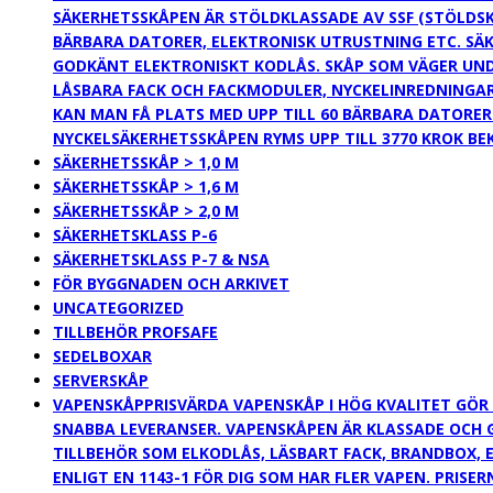
SÄKERHETSSKÅPEN ÄR STÖLDKLASSADE AV SSF (STÖLDSK
BÄRBARA DATORER, ELEKTRONISK UTRUSTNING ETC. SÄK
GODKÄNT ELEKTRONISKT KODLÅS. SKÅP SOM VÄGER UNDE
LÅSBARA FACK OCH FACKMODULER, NYCKELINREDNINGAR
KAN MAN FÅ PLATS MED UPP TILL 60 BÄRBARA DATORER 
NYCKELSÄKERHETSSKÅPEN RYMS UPP TILL 3770 KROK B
SÄKERHETSSKÅP > 1,0 M
SÄKERHETSSKÅP > 1,6 M
SÄKERHETSSKÅP > 2,0 M
SÄKERHETSKLASS P-6
SÄKERHETSKLASS P-7 & NSA
FÖR BYGGNADEN OCH ARKIVET
UNCATEGORIZED
TILLBEHÖR PROFSAFE
SEDELBOXAR
SERVERSKÅP
VAPENSKÅP
PRISVÄRDA VAPENSKÅP I HÖG KVALITET GÖR
SNABBA LEVERANSER. VAPENSKÅPEN ÄR KLASSADE OCH 
TILLBEHÖR SOM ELKODLÅS, LÄSBART FACK, BRANDBOX, E
ENLIGT EN 1143-1 FÖR DIG SOM HAR FLER VAPEN. PRISE