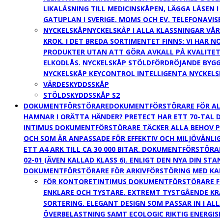
LIKALÅSNING TILL MEDICINSKÅPEN, LÄGGA LÅSEN 
GATUPLAN I SVERIGE. MOMS OCH EV. TELEFONAVIS
NYCKELSKÅP
NYCKELSKÅP I ALLA KLASSNINGAR VÅR
KROK. I DET BREDA SORTIMENTET FINNS: VI HAR
PRODUKTER UTAN ATT GÖRA AVKALL PÅ KVALITET.
ELKODLÅS. NYCKELSKÅP STÖLDFÖRDRÖJANDE BYGG
NYCKELSKÅP KEYCONTROL INTELLIGENTA NYCKELS
VÄRDESKYDDSSKÅP
STÖLDSKYDDSSKÅP S2
DOKUMENTFÖRSTÖRARE
DOKUMENTFÖRSTÖRARE FÖR ALL
HAMNAR I ORÄTTA HÄNDER? PRETECT HAR ETT 70-TAL D
INTIMUS DOKUMENTFÖRSTÖRARE TÄCKER ALLA BEHOV PÅ
OCH SOM ÄR ANPASSADE FÖR EFFEKTIV OCH MILJÖVÄNLI
ETT A4 ARK TILL CA 30 000 BITAR. DOKUMENTFÖRSTÖRAR
02-01 (ÄVEN KALLAD KLASS 6). ENLIGT DEN NYA DIN ST
DOKUMENTFÖRSTÖRARE FÖR ARKIVFÖRSTÖRING MED KAPA
FÖR KONTORET
INTIMUS DOKUMENTFÖRSTÖRARE F
ENKLARE OCH TYSTARE. EXTREMT TYSTGÅENDE KR
SORTERING. ELEGANT DESIGN SOM PASSAR IN I A
ÖVERBELASTNING SAMT ECOLOGIC RIKTIG ENERGIS