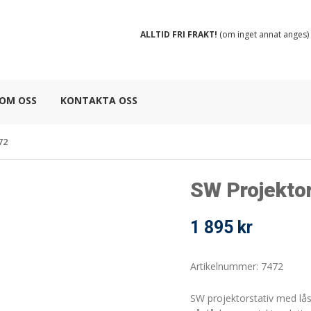
ALLTID FRI FRAKT!
(om inget annat anges)
OM OSS
KONTAKTA OSS
72
SW Projektor
1 895
kr
Artikelnummer: 7472
SW projektorstativ med lå