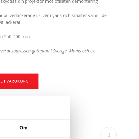
a skyddas din projektor mot otillåten demontering.
r pulverlackerade i silver nyans och smälter väl in i de
it lackerat.
lan 250-400 mm.
 leveransadressen gatuplan i Sverige. Moms och ev.
.
LL I VARUKORG
Om