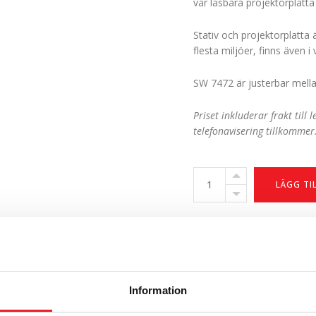
vår låsbara projektorplatt
Stativ och projektorplatta ä
flesta miljöer, finns även i v
SW 7472 är justerbar mel
Priset inkluderar frakt till
telefonavisering tillkommer
SW
LÄGG TI
Projektorstativ
7472
antal
Dela
0
0
Information