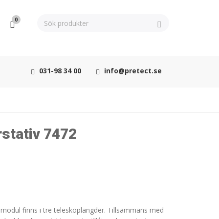
0
031-98 34 00
info@pretect.se
stativ 7472
smodul finns i tre teleskoplängder. Tillsammans med