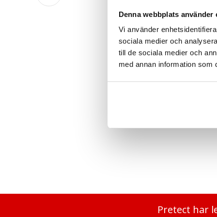
Denna webbplats använder 
Vi använder enhetsidentifierar
sociala medier och analysera 
till de sociala medier och a
med annan information som du 
SW Projektorplatta
SW Pro
3 596
kr
Justerb
1 995
Pretect har l