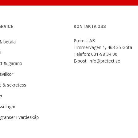
RVICE
KONTAKTA OSS
Pretect AB
& betala
Timmervägen 1, 463 35 Göta
t
Telefon:
031-98 34 00
E-post:
info@pretect.se
t & garanti
villkor
t & sekretess
r
ssningar
gränser i värdeskåp