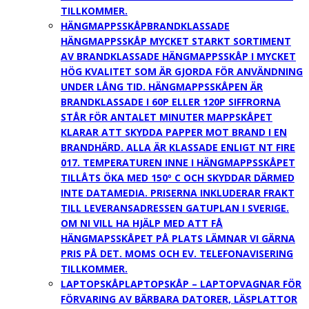
TILLKOMMER.
HÄNGMAPPSSKÅP
BRANDKLASSADE
HÄNGMAPPSSKÅP MYCKET STARKT SORTIMENT
AV BRANDKLASSADE HÄNGMAPPSSKÅP I MYCKET
HÖG KVALITET SOM ÄR GJORDA FÖR ANVÄNDNING
UNDER LÅNG TID. HÄNGMAPPSSKÅPEN ÄR
BRANDKLASSADE I 60P ELLER 120P SIFFRORNA
STÅR FÖR ANTALET MINUTER MAPPSKÅPET
KLARAR ATT SKYDDA PAPPER MOT BRAND I EN
BRANDHÄRD. ALLA ÄR KLASSADE ENLIGT NT FIRE
017. TEMPERATUREN INNE I HÄNGMAPPSSKÅPET
TILLÅTS ÖKA MED 150º C OCH SKYDDAR DÄRMED
INTE DATAMEDIA. PRISERNA INKLUDERAR FRAKT
TILL LEVERANSADRESSEN GATUPLAN I SVERIGE.
OM NI VILL HA HJÄLP MED ATT FÅ
HÄNGMAPSSKÅPET PÅ PLATS LÄMNAR VI GÄRNA
PRIS PÅ DET. MOMS OCH EV. TELEFONAVISERING
TILLKOMMER.
LAPTOPSKÅP
LAPTOPSKÅP – LAPTOPVAGNAR FÖR
FÖRVARING AV BÄRBARA DATORER, LÄSPLATTOR