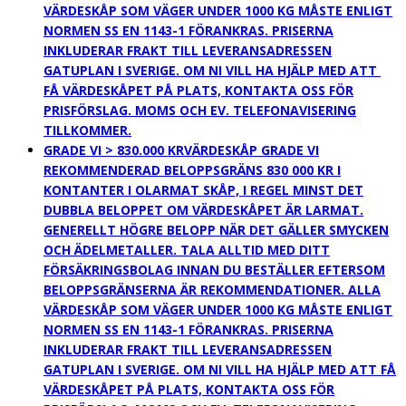
VÄRDESKÅP SOM VÄGER UNDER 1000 KG MÅSTE ENLIGT
NORMEN SS EN 1143-1 FÖRANKRAS. PRISERNA
INKLUDERAR FRAKT TILL LEVERANSADRESSEN
GATUPLAN I SVERIGE. OM NI VILL HA HJÄLP MED ATT
FÅ VÄRDESKÅPET PÅ PLATS, KONTAKTA OSS FÖR
PRISFÖRSLAG. MOMS OCH EV. TELEFONAVISERING
TILLKOMMER.
GRADE VI > 830.000 KR
VÄRDESKÅP GRADE VI
REKOMMENDERAD BELOPPSGRÄNS 830 000 KR I
KONTANTER I OLARMAT SKÅP, I REGEL MINST DET
DUBBLA BELOPPET OM VÄRDESKÅPET ÄR LARMAT.
GENERELLT HÖGRE BELOPP NÄR DET GÄLLER SMYCKEN
OCH ÄDELMETALLER. TALA ALLTID MED DITT
FÖRSÄKRINGSBOLAG INNAN DU BESTÄLLER EFTERSOM
BELOPPSGRÄNSERNA ÄR REKOMMENDATIONER. ALLA
VÄRDESKÅP SOM VÄGER UNDER 1000 KG MÅSTE ENLIGT
NORMEN SS EN 1143-1 FÖRANKRAS. PRISERNA
INKLUDERAR FRAKT TILL LEVERANSADRESSEN
GATUPLAN I SVERIGE. OM NI VILL HA HJÄLP MED ATT FÅ
VÄRDESKÅPET PÅ PLATS, KONTAKTA OSS FÖR