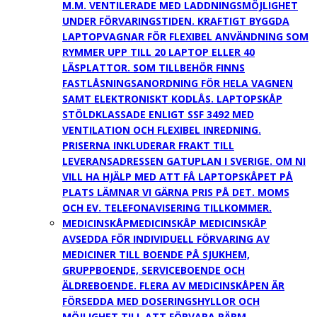
M.M. VENTILERADE MED LADDNINGSMÖJLIGHET
UNDER FÖRVARINGSTIDEN. KRAFTIGT BYGGDA
LAPTOPVAGNAR FÖR FLEXIBEL ANVÄNDNING SOM
RYMMER UPP TILL 20 LAPTOP ELLER 40
LÄSPLATTOR. SOM TILLBEHÖR FINNS
FASTLÅSNINGSANORDNING FÖR HELA VAGNEN
SAMT ELEKTRONISKT KODLÅS. LAPTOPSKÅP
STÖLDKLASSADE ENLIGT SSF 3492 MED
VENTILATION OCH FLEXIBEL INREDNING.
PRISERNA INKLUDERAR FRAKT TILL
LEVERANSADRESSEN GATUPLAN I SVERIGE. OM NI
VILL HA HJÄLP MED ATT FÅ LAPTOPSKÅPET PÅ
PLATS LÄMNAR VI GÄRNA PRIS PÅ DET. MOMS
OCH EV. TELEFONAVISERING TILLKOMMER.
MEDICINSKÅP
MEDICINSKÅP MEDICINSKÅP
AVSEDDA FÖR INDIVIDUELL FÖRVARING AV
MEDICINER TILL BOENDE PÅ SJUKHEM,
GRUPPBOENDE, SERVICEBOENDE OCH
ÄLDREBOENDE. FLERA AV MEDICINSKÅPEN ÄR
FÖRSEDDA MED DOSERINGSHYLLOR OCH
MÖJLIGHET TILL ATT FÖRVARA PÄRM