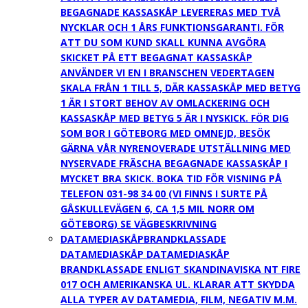
BEGAGNADE KASSASKÅP LEVERERAS MED TVÅ
NYCKLAR OCH 1 ÅRS FUNKTIONSGARANTI. FÖR
ATT DU SOM KUND SKALL KUNNA AVGÖRA
SKICKET PÅ ETT BEGAGNAT KASSASKÅP
ANVÄNDER VI EN I BRANSCHEN VEDERTAGEN
SKALA FRÅN 1 TILL 5, DÄR KASSASKÅP MED BETYG
1 ÄR I STORT BEHOV AV OMLACKERING OCH
KASSASKÅP MED BETYG 5 ÄR I NYSKICK. FÖR DIG
SOM BOR I GÖTEBORG MED OMNEJD, BESÖK
GÄRNA VÅR NYRENOVERADE UTSTÄLLNING MED
NYSERVADE FRÄSCHA BEGAGNADE KASSASKÅP I
MYCKET BRA SKICK. BOKA TID FÖR VISNING PÅ
TELEFON 031-98 34 00 (VI FINNS I SURTE PÅ
GÅSKULLEVÄGEN 6, CA 1,5 MIL NORR OM
GÖTEBORG) SE VÄGBESKRIVNING
DATAMEDIASKÅP
BRANDKLASSADE
DATAMEDIASKÅP DATAMEDIASKÅP
BRANDKLASSADE ENLIGT SKANDINAVISKA NT FIRE
017 OCH AMERIKANSKA UL. KLARAR ATT SKYDDA
ALLA TYPER AV DATAMEDIA, FILM, NEGATIV M.M.