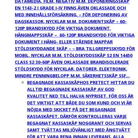
DATAMEDIA, FILM, NEGATIV M.M. DEPONERINGSSKÅP
EN 1143-2 I GRADE I-IV FINNS ÄVEN OKLASSADE OCH
MED INNEHÅLLSFÖRSÄKRING. – FÖR DEPONERING AV
DAGSKASSOR, NYCKLAR M.M. DOKUMENTSKÅP – 60-
120P BRANDSKYDD FÖR VIKTIGA DOKUMENT.
HÄNGMAPPSSKÅP – 60-120P BRANDSKYDD FÖR VIKTIGA
DOKUMENT I HÄNG- ELLER STÅENDE MAPPAR
STÖLDSKYDDANDE SKÅP – – BRA TILLGREPPSSKYDD FÖR
MOBIL, NYCKLAR M.M. STÖLDSKYDDSSKÅP S2 EN 14450
CLASS S2 30-60P ÄVEN OKLASSADE BRANDISOLERADE
STÖLDSKYDD FÖR NYCKLAR, DATORER, ELEKTRONIK,
MINDRE PENNINGBELOPP M.M. SÄKERHETSSKÅP SSF…
BEGAGNADE KASSASKÅP
HOS PRETECT HITTAR DU
ALLTID BEGAGNADE KASSASKÅP AV GOD
KVALITET NED TILL HALVA NYPRISET. FÖR OSS ÄR
DET VIKTIGT ATT BÅDE DU SOM KUND OCH VI ÄR
NÖJDA MED SKICKET PÅ DET BEGAGNADE
KASSASKÅPET. DÄRFÖR KONTROLLERAS VARJE
BEGAGNAT KASSASKÅP NOGGRANT OCH SERVAS
SAMT TVÄTTAS MILJÖVÄNLIGT MED ÅNGTVÄTT
FÖR ATT VARA RENA INNAN LEVERANS. ALLA