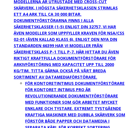
MODELLERNA ÄR UTRUSTADE MED CROSS-CUT
SKÄRVERK, I HÖGSTA SÄKERHETSKLASSEN STRIMLAS
ETT A4 ARK TILL CA 30 000 BITAR.
DOKUMENTFÖRSTÖRARNA FINNS I ALLA
SÄKERHETSKLASSER (1-5) ENLIGT DIN 32757, VI HAR
ÄVEN MODELLER SOM UPPFYLLER KRAVEN FÖR NSA/CSS
02-01 (ÄVEN KALLAD KLASS 6). ENLIGT DEN NYA DIN
STANDARDEN 66399 HAR VI MODELLER FRÅN
SÄKERHETSKLASS P-1 TILL P-7. HÄR HITTAR DU ÄVEN
RIKTIGT KRAFTFULLA DOKUMENTFÖRSTÖRARE FÖR
ARKIVFÖRSTÖRING MED KAPACITET UPP TILL 2000
KG/TIM. TITTA GÄRNA OCKSÅ PÅ VÅRT BREDA
SORTIMENT AV DATAMEDIAFÖRSTÖRARE.
FÖR KONTORET
INTIMUS DOKUMENTFÖRSTÖRARE
FÖR KONTORET INTIMUS PRO ÄR
REVOLUTIONERANDE DOKUMENTFÖRSTÖRARE
MED FUNKTIONER SOM GÖR ARBETET MYCKET
ENKLARE OCH TYSTARE. EXTREMT TYSTGÅENDE
KRAFTIGA MASKINER MED DUBBLA SKÄRVERK SOM
FÖRSTÖR BÅDE PAPPER OCH DATAMEDIA I
SEPARATA KÄRL FÖR KORREKT SORTERING.