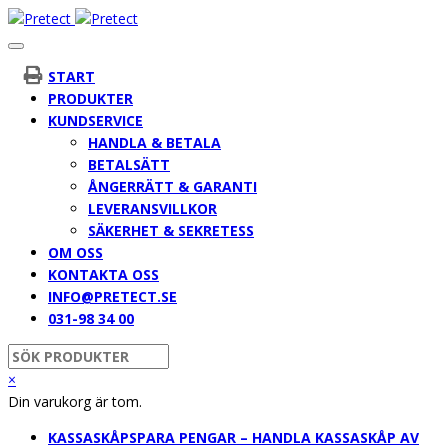
START
PRODUKTER
KUNDSERVICE
HANDLA & BETALA
BETALSÄTT
ÅNGERRÄTT & GARANTI
LEVERANSVILLKOR
SÄKERHET & SEKRETESS
OM OSS
KONTAKTA OSS
INFO@PRETECT.SE
031-98 34 00
×
Din varukorg är tom.
KASSASKÅP
SPARA PENGAR – HANDLA KASSASKÅP AV