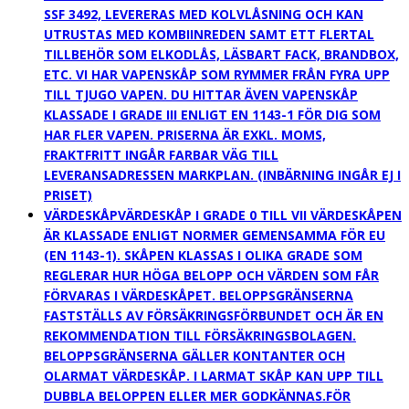
SSF 3492, LEVERERAS MED KOLVLÅSNING OCH KAN
UTRUSTAS MED KOMBIINREDEN SAMT ETT FLERTAL
TILLBEHÖR SOM ELKODLÅS, LÄSBART FACK, BRANDBOX,
ETC. VI HAR VAPENSKÅP SOM RYMMER FRÅN FYRA UPP
TILL TJUGO VAPEN. DU HITTAR ÄVEN VAPENSKÅP
KLASSADE I GRADE III ENLIGT EN 1143-1 FÖR DIG SOM
HAR FLER VAPEN. PRISERNA ÄR EXKL. MOMS,
FRAKTFRITT INGÅR FARBAR VÄG TILL
LEVERANSADRESSEN MARKPLAN. (INBÄRNING INGÅR EJ I
PRISET)
VÄRDESKÅP
VÄRDESKÅP I GRADE 0 TILL VII VÄRDESKÅPEN
ÄR KLASSADE ENLIGT NORMER GEMENSAMMA FÖR EU
(EN 1143-1). SKÅPEN KLASSAS I OLIKA GRADE SOM
REGLERAR HUR HÖGA BELOPP OCH VÄRDEN SOM FÅR
FÖRVARAS I VÄRDESKÅPET. BELOPPSGRÄNSERNA
FASTSTÄLLS AV FÖRSÄKRINGSFÖRBUNDET OCH ÄR EN
REKOMMENDATION TILL FÖRSÄKRINGSBOLAGEN.
BELOPPSGRÄNSERNA GÄLLER KONTANTER OCH
OLARMAT VÄRDESKÅP. I LARMAT SKÅP KAN UPP TILL
DUBBLA BELOPPEN ELLER MER GODKÄNNAS.FÖR