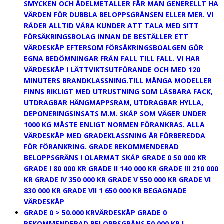
SMYCKEN OCH ÄDELMETALLER FÅR MAN GENERELLT HA
VÄRDEN FÖR DUBBLA BELOPPSGRÄNSEN ELLER MER. VI
RÅDER ALLTID VÅRA KUNDER ATT TALA MED SITT
FÖRSÄKRINGSBOLAG INNAN DE BESTÄLLER ETT
VÄRDESKÅP EFTERSOM FÖRSÄKRINGSBOALGEN GÖR
EGNA BEDÖMNINGAR FRÅN FALL TILL FALL. VI HAR
VÄRDESKÅP I LÄTTVIKTSUTFÖRANDE OCH MED 120
MINUTERS BRANDKLASSNING.TILL MÅNGA MODELLER
FINNS RIKLIGT MED UTRUSTNING SOM LÅSBARA FACK,
UTDRAGBAR HÄNGMAPPSRAM, UTDRAGBAR HYLLA,
DEPONERINGSINSATS M.M. SKÅP SOM VÄGER UNDER
1000 KG MÅSTE ENLIGT NORMEN FÖRANKRAS. ALLA
VÄRDESKÅP MED GRADEKLASSNING ÄR FÖRBEREDDA
FÖR FÖRANKRING. GRADE REKOMMENDERAD
BELOPPSGRÄNS I OLARMAT SKÅP GRADE 0 50 000 KR
GRADE I 80 000 KR GRADE II 140 000 KR GRADE III 210 000
KR GRADE IV 350 000 KR GRADE V 550 000 KR GRADE VI
830 000 KR GRADE VII 1 650 000 KR BEGAGNADE
VÄRDESKÅP
GRADE 0 > 50.000 KR
VÄRDESKÅP GRADE 0
REKOMMENDERAD BELOPPSGRÄNS 50 000 KR I