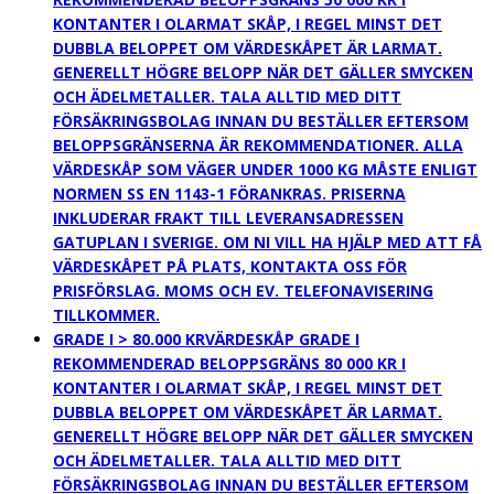
KONTANTER I OLARMAT SKÅP, I REGEL MINST DET
DUBBLA BELOPPET OM VÄRDESKÅPET ÄR LARMAT.
GENERELLT HÖGRE BELOPP NÄR DET GÄLLER SMYCKEN
OCH ÄDELMETALLER. TALA ALLTID MED DITT
FÖRSÄKRINGSBOLAG INNAN DU BESTÄLLER EFTERSOM
BELOPPSGRÄNSERNA ÄR REKOMMENDATIONER. ALLA
VÄRDESKÅP SOM VÄGER UNDER 1000 KG MÅSTE ENLIGT
NORMEN SS EN 1143-1 FÖRANKRAS. PRISERNA
INKLUDERAR FRAKT TILL LEVERANSADRESSEN
GATUPLAN I SVERIGE. OM NI VILL HA HJÄLP MED ATT FÅ
VÄRDESKÅPET PÅ PLATS, KONTAKTA OSS FÖR
PRISFÖRSLAG. MOMS OCH EV. TELEFONAVISERING
TILLKOMMER.
GRADE I > 80.000 KR
VÄRDESKÅP GRADE I
REKOMMENDERAD BELOPPSGRÄNS 80 000 KR I
KONTANTER I OLARMAT SKÅP, I REGEL MINST DET
DUBBLA BELOPPET OM VÄRDESKÅPET ÄR LARMAT.
GENERELLT HÖGRE BELOPP NÄR DET GÄLLER SMYCKEN
OCH ÄDELMETALLER. TALA ALLTID MED DITT
FÖRSÄKRINGSBOLAG INNAN DU BESTÄLLER EFTERSOM