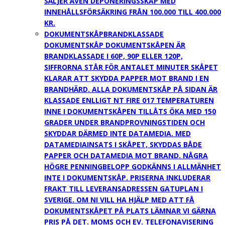
SÄLJER ÄVEN DEPONERINGSSKÅP MED
INNEHÅLLSFÖRSÄKRING FRÅN 100.000 TILL 400.000
KR.
DOKUMENTSKÅP
BRANDKLASSADE
DOKUMENTSKÅP DOKUMENTSKÅPEN ÄR
BRANDKLASSADE I 60P, 90P ELLER 120P,
SIFFRORNA STÅR FÖR ANTALET MINUTER SKÅPET
KLARAR ATT SKYDDA PAPPER MOT BRAND I EN
BRANDHÄRD. ALLA DOKUMENTSKÅP PÅ SIDAN ÄR
KLASSADE ENLLIGT NT FIRE 017 TEMPERATUREN
INNE I DOKUMENTSKÅPEN TILLÅTS ÖKA MED 150
GRADER UNDER BRANDPROVNINGSTIDEN OCH
SKYDDAR DÄRMED INTE DATAMEDIA. MED
DATAMEDIAINSATS I SKÅPET, SKYDDAS BÅDE
PAPPER OCH DATAMEDIA MOT BRAND. NÅGRA
HÖGRE PENNINGBELOPP GODKÄNNS I ALLMÄNHET
INTE I DOKUMENTSKÅP. PRISERNA INKLUDERAR
FRAKT TILL LEVERANSADRESSEN GATUPLAN I
SVERIGE. OM NI VILL HA HJÄLP MED ATT FÅ
DOKUMENTSKÅPET PÅ PLATS LÄMNAR VI GÄRNA
PRIS PÅ DET. MOMS OCH EV. TELEFONAVISERING