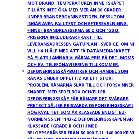
MOT BRAND. TEMPERATUREN INNE I SKÅPET
TILLÅTS INTE ÖKA MED MER ÄN 30 GRADER
UNDER BRANDPROVNINGSTIDEN. DESSUTOM
INGÅR ÄVEN FALLTEST OCH EFTERSVALNINNG.
FINNS I BRANDKLASSERNA 60 D OCH 120 D.
PRISERNA INKLUDERAR FRAKT TILL
LEVERANSADRESSEN GATUPLAN I SVERIGE. OM NI
VILL HA HJÄLP MED ATT FÅ DATAMEDIASKÅPET
PÅ PLATS LÄMNAR VI GÄRNA PRIS PÅ DET. MOMS
OCH EV. TELEFONAVISERING TILLKOMMER.
DEPONERINGSSKÅP
BUTIKER OCH HANDEL SOM
RÅNAS UNDER ÖPPETTID ÄR ETT STORT
PROBLEM, RÅNARNA SLÅR TILL OCH FÖRSVINNER
SNABBT. MED SEDELBOX OCH/ELLER
DEPONERINGSSKÅP FÅR RÅNARE DET SVÅRARE.
PRETECT SÄLJER PRISVÄRDA DEPONERINGSSKÅP I
HÖG KVALITET SOM ÄR KLASSADE ENLIGT EU-
NORMEN SS EN 1143-2. DEPONERINGSSKÅPEN ÄR
KLASSADE I GRADE II OCH III MED
BELOPPSGRÄNSER FRÅN 80.000 TILL 140.000 KR VI