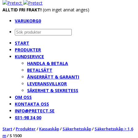
ALLTID FRI FRAKT!
(om inget annat anges)
VARUKORG
0
START
PRODUKTER
KUNDSERVICE
HANDLA & BETALA
BETALSÄTT
ÅNGERRÄTT & GARANTI
LEVERANSVILLKOR
SÄKERHET & SEKRETESS
OM OSS
KONTAKTA OSS
INFO@PRETECT.SE
031-98 34 00
Start
/
Produkter
/
Kassaskåp
/
Säkerhetsskåp
/
Säkerhetsskåp > 1,6
m
/
S 1500