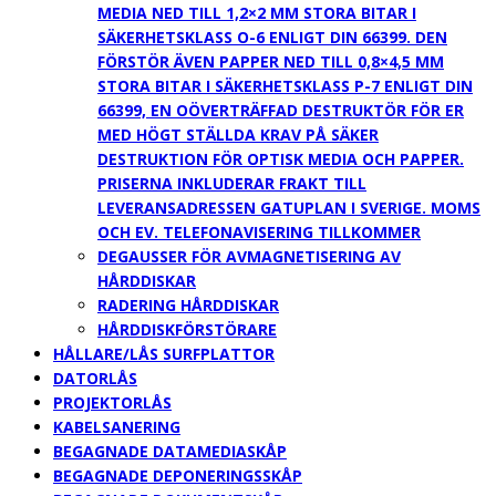
MEDIA NED TILL 1,2×2 MM STORA BITAR I
SÄKERHETSKLASS O-6 ENLIGT DIN 66399. DEN
FÖRSTÖR ÄVEN PAPPER NED TILL 0,8×4,5 MM
STORA BITAR I SÄKERHETSKLASS P-7 ENLIGT DIN
66399, EN OÖVERTRÄFFAD DESTRUKTÖR FÖR ER
MED HÖGT STÄLLDA KRAV PÅ SÄKER
DESTRUKTION FÖR OPTISK MEDIA OCH PAPPER.
PRISERNA INKLUDERAR FRAKT TILL
LEVERANSADRESSEN GATUPLAN I SVERIGE. MOMS
OCH EV. TELEFONAVISERING TILLKOMMER
DEGAUSSER FÖR AVMAGNETISERING AV
HÅRDDISKAR
RADERING HÅRDDISKAR
HÅRDDISKFÖRSTÖRARE
HÅLLARE/LÅS SURFPLATTOR
DATORLÅS
PROJEKTORLÅS
KABELSANERING
BEGAGNADE DATAMEDIASKÅP
BEGAGNADE DEPONERINGSSKÅP