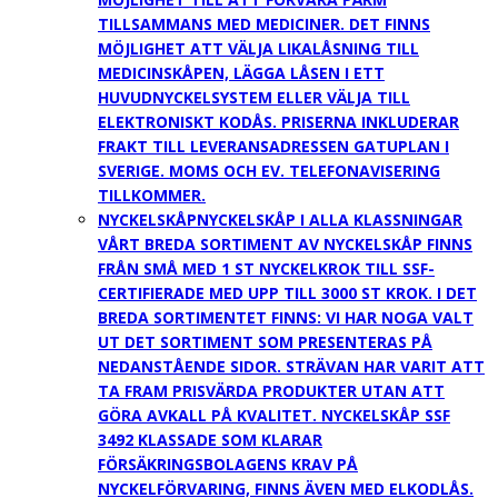
TILLSAMMANS MED MEDICINER. DET FINNS
MÖJLIGHET ATT VÄLJA LIKALÅSNING TILL
MEDICINSKÅPEN, LÄGGA LÅSEN I ETT
HUVUDNYCKELSYSTEM ELLER VÄLJA TILL
ELEKTRONISKT KODÅS. PRISERNA INKLUDERAR
FRAKT TILL LEVERANSADRESSEN GATUPLAN I
SVERIGE. MOMS OCH EV. TELEFONAVISERING
TILLKOMMER.
NYCKELSKÅP
NYCKELSKÅP I ALLA KLASSNINGAR
VÅRT BREDA SORTIMENT AV NYCKELSKÅP FINNS
FRÅN SMÅ MED 1 ST NYCKELKROK TILL SSF-
CERTIFIERADE MED UPP TILL 3000 ST KROK. I DET
BREDA SORTIMENTET FINNS: VI HAR NOGA VALT
UT DET SORTIMENT SOM PRESENTERAS PÅ
NEDANSTÅENDE SIDOR. STRÄVAN HAR VARIT ATT
TA FRAM PRISVÄRDA PRODUKTER UTAN ATT
GÖRA AVKALL PÅ KVALITET. NYCKELSKÅP SSF
3492 KLASSADE SOM KLARAR
FÖRSÄKRINGSBOLAGENS KRAV PÅ
NYCKELFÖRVARING, FINNS ÄVEN MED ELKODLÅS.