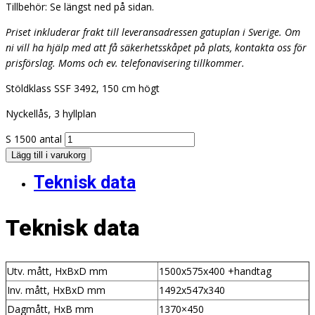
Tillbehör: Se längst ned på sidan.
Priset inkluderar frakt till leveransadressen gatuplan i Sverige. Om
ni vill ha hjälp med att få säkerhetsskåpet på plats, kontakta oss för
prisförslag. Moms och ev. telefonavisering tillkommer.
Stöldklass SSF 3492, 150 cm högt
Nyckellås, 3 hyllplan
S 1500 antal
Lägg till i varukorg
Teknisk data
Teknisk data
Utv. mått, HxBxD mm
1500x575x400 +handtag
Inv. mått, HxBxD mm
1492x547x340
Dagmått, HxB mm
1370×450