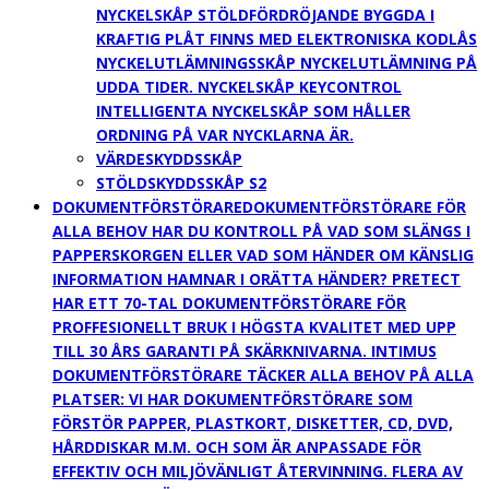
NYCKELSKÅP STÖLDFÖRDRÖJANDE BYGGDA I
KRAFTIG PLÅT FINNS MED ELEKTRONISKA KODLÅS
NYCKELUTLÄMNINGSSKÅP NYCKELUTLÄMNING PÅ
UDDA TIDER. NYCKELSKÅP KEYCONTROL
INTELLIGENTA NYCKELSKÅP SOM HÅLLER
ORDNING PÅ VAR NYCKLARNA ÄR.
VÄRDESKYDDSSKÅP
STÖLDSKYDDSSKÅP S2
DOKUMENTFÖRSTÖRARE
DOKUMENTFÖRSTÖRARE FÖR
ALLA BEHOV HAR DU KONTROLL PÅ VAD SOM SLÄNGS I
PAPPERSKORGEN ELLER VAD SOM HÄNDER OM KÄNSLIG
INFORMATION HAMNAR I ORÄTTA HÄNDER? PRETECT
HAR ETT 70-TAL DOKUMENTFÖRSTÖRARE FÖR
PROFFESIONELLT BRUK I HÖGSTA KVALITET MED UPP
TILL 30 ÅRS GARANTI PÅ SKÄRKNIVARNA. INTIMUS
DOKUMENTFÖRSTÖRARE TÄCKER ALLA BEHOV PÅ ALLA
PLATSER: VI HAR DOKUMENTFÖRSTÖRARE SOM
FÖRSTÖR PAPPER, PLASTKORT, DISKETTER, CD, DVD,
HÅRDDISKAR M.M. OCH SOM ÄR ANPASSADE FÖR
EFFEKTIV OCH MILJÖVÄNLIGT ÅTERVINNING. FLERA AV