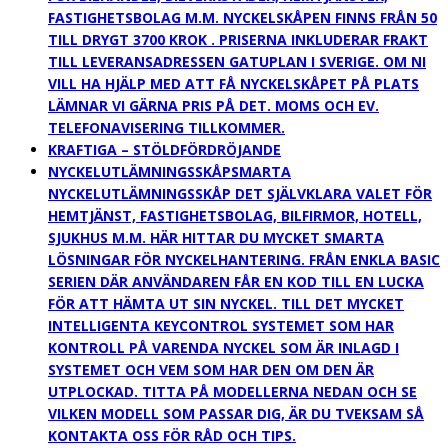
FASTIGHETSBOLAG M.M. NYCKELSKÅPEN FINNS FRÅN 50
TILL DRYGT 3700 KROK . PRISERNA INKLUDERAR FRAKT
TILL LEVERANSADRESSEN GATUPLAN I SVERIGE. OM NI
VILL HA HJÄLP MED ATT FÅ NYCKELSKÅPET PÅ PLATS
LÄMNAR VI GÄRNA PRIS PÅ DET. MOMS OCH EV.
TELEFONAVISERING TILLKOMMER.
KRAFTIGA – STÖLDFÖRDRÖJANDE
NYCKELUTLÄMNINGSSKÅP
SMARTA
NYCKELUTLÄMNINGSSKÅP DET SJÄLVKLARA VALET FÖR
HEMTJÄNST, FASTIGHETSBOLAG, BILFIRMOR, HOTELL,
SJUKHUS M.M. HÄR HITTAR DU MYCKET SMARTA
LÖSNINGAR FÖR NYCKELHANTERING. FRÅN ENKLA BASIC
SERIEN DÄR ANVÄNDAREN FÅR EN KOD TILL EN LUCKA
FÖR ATT HÄMTA UT SIN NYCKEL. TILL DET MYCKET
INTELLIGENTA KEYCONTROL SYSTEMET SOM HAR
KONTROLL PÅ VARENDA NYCKEL SOM ÄR INLAGD I
SYSTEMET OCH VEM SOM HAR DEN OM DEN ÄR
UTPLOCKAD. TITTA PÅ MODELLERNA NEDAN OCH SE
VILKEN MODELL SOM PASSAR DIG, ÄR DU TVEKSAM SÅ
KONTAKTA OSS FÖR RÅD OCH TIPS.