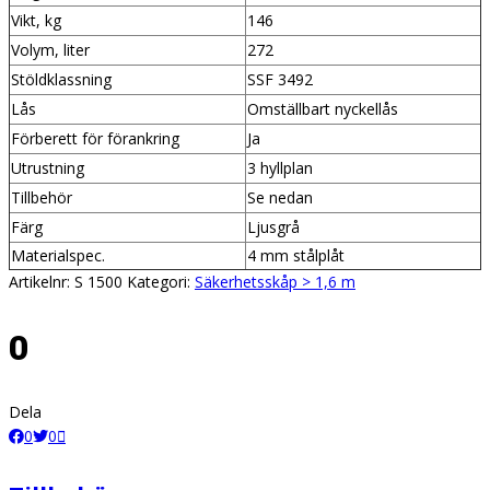
Vikt, kg
146
Volym, liter
272
Stöldklassning
SSF 3492
Lås
Omställbart nyckellås
Förberett för förankring
Ja
Utrustning
3 hyllplan
Tillbehör
Se nedan
Färg
Ljusgrå
Materialspec.
4 mm stålplåt
Artikelnr:
S 1500
Kategori:
Säkerhetsskåp > 1,6 m
0
Dela
0
0