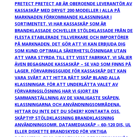
PRETECT PRETECT AB ÄR OBEROENDE LEVERANTÖR AV
KASSASKÅP MED DRYGT 200 MODELLER I ALLA PÅ
MARKNADEN FÖRKOMMANDE KLASSNINGAR I
SORTIMENTET. VI HAR KASSASKÅP SOM ÄR
BRANDKLASSADE OCH/ELLER STÖLDKLASSADE FRÅN DE
FLESTA ETABLERADE TILLVERKARE OCH IMPORTÖRER
PÅ MARKNADEN. DET GÖR ATT VI KAN ERBJUDA DIG
SOM KUND OPTIMALA SÄKERHETSLÖSNINGAR UTAN
ATT VARA STYRDA TILL ETT VISST FABRIKAT. VI SÄLJER
ÄVEN BEGAGNADE KASSASKÅP – SE VAD SOM FINNS PÅ
LAGER. FÖRVARINGSGUIDE FÖR KASSASKÅP DET KAN
VARA SVÅRT ATT HITTA RÄTT SKÅP BLAND ALLA
KLASSNINGAR. FÖR ATT UNDERLÄTTA VALET AV
FÖRVARINGSLÖSNING HAR VI GJORT EN
SAMMANSTÄLLNING AV DE VANLIGASTE SKÅPEN,
KLASSNINGARNA OCH ANVÄNDNINGSOMRÅDENA.
HITTAR DU INTE DET DU SÖKER? KONTAKTA OSS.
SKÅPTYP STÖLDKLASSNING BRANDKLASSNING
ANVÄNDNINGSOMR. DATAMEDIASKÅP – 60-120 DIS, UL
ELLER DISKETTE BRANDSKYDD FÖR VIKTIGA