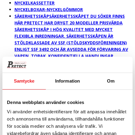
NYCKELKASSETTER
NYCKELBOXAR-NYCKELGÖMMOR
SÄKERHETSSKÅP
SÄKERHETSSKÅPET DU SÖKER FINNS
HÄR PRETECT HAR DRYGT 20 MODELLER PRISVÄRDA
SÄKERHETSSKÅP I HÖG KVALITET MED MYCKET
FLEXIBLA INREDNINGAR. SÄKERHETSSKÅPEN ÄR
STÖLDKLASSADE AV SSF (STÖLDSKYDDSFÖRENINGEN)
ENLIGT SSF 3492 OCH ÄR AVSEDDA FÖR FÖRVARING AV
VAPEN, TOBAK, KONFIDENTIELLA HANDLINGAR,
BÄRBARA DATORER, ELEKTRONISK UTRUSTNING ETC.
SÄKERHETSSKÅPEN ÄR BYGGDA I 4 MM STÅLPLÅT MED
BORRSKYDDSPLATTA, TERMISK SÄKRING OCH
Samtycke
Information
Om
DYRKFRITT NYCKELLÅS ALT. GODKÄNT ELEKTRONISKT
KODLÅS. SKÅP SOM VÄGER UNDER 150 KG MÅSTE
ENLIGT NORMEN FÖRANKRAS. SMARTA TILLBEHÖR TILL
DITT SÄKERHETSSKÅP PÅ TILLBEHÖRSLISTAN FINNS
Denna webbplats använder cookies
LÅSBARA FACK OCH FACKMODULER,
Vi använder enhetsidentifierare för att anpassa innehållet
NYCKELINREDNINGAR FRÅN 13 KROK TILL 880 KROK,
och annonserna till användarna, tillhandahålla funktioner
LAPTOPINSATSER, UTDRAGBARA HÄNGMAPPSRAMAR
för sociala medier och analysera vår trafik. Vi
M.M. MED VÅR EFFELTIVA LAPTOPINSATS KAN MAN FÅ
vidarebefordrar även sådana identifierare och annan