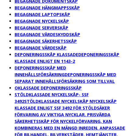
BEGAGNADE DOKUMENTSKÅP
BEGAGNADE HÄNGMAPPSSKÅP
BEGAGNADE LAPTOPSKÅP
BEGAGNADE NYCKELSKÅP
BEGAGNADE SERVERSKÅP
BEGAGNADE VÄRDESKYDDSKÅP
BEGAGNADE SÄKERHETSSKÅP
BEGAGNADE VÄRDESKÅP
DEPONERINGSSKÅP KLASSADE
DEPONERINGSSKÅP
KLASSADE ENLIGT EN 1143-2
DEPONERINGSSKÅP MED
INNEHÅLLSFÖRSÄKRING
DEPONERINGSSKÅP MED
SEPARAT INNEHÅLLSFÖRSÄKRING SOM TILLVAL
OKLASSADE DEPONERINGSSKÅP
STÖLDKLASSADE NYCKELSKÅP- SSF
3492
STÖLDKLASSADE NYCKELSKÅP NYCKELSKÅP
KLASSADE ENLIGT SSF 3492 FÖR STÖLDSÄKER
FÖRVARING AV VIKTIGA NYCKLAR. PRISVÄRDA
SÄKERHETSSKÅP FÖR NYCKELFÖRVARING, KAN
KOMBINERAS MED EN MÄNGD INREDEN. ANPASSADE
FÖR BILHANDEL, BILVERKSTÄDER, HEMTJÄNSTER,