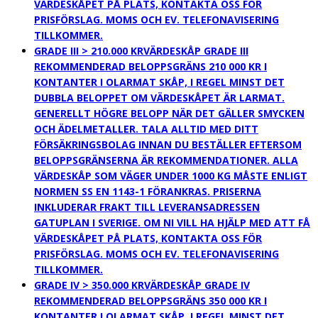
VÄRDESKÅPET PÅ PLATS, KONTAKTA OSS FÖR
PRISFÖRSLAG. MOMS OCH EV. TELEFONAVISERING
TILLKOMMER.
GRADE III > 210.000 KR
VÄRDESKÅP GRADE III
REKOMMENDERAD BELOPPSGRÄNS 210 000 KR I
KONTANTER I OLARMAT SKÅP, I REGEL MINST DET
DUBBLA BELOPPET OM VÄRDESKÅPET ÄR LARMAT.
GENERELLT HÖGRE BELOPP NÄR DET GÄLLER SMYCKEN
OCH ÄDELMETALLER. TALA ALLTID MED DITT
FÖRSÄKRINGSBOLAG INNAN DU BESTÄLLER EFTERSOM
BELOPPSGRÄNSERNA ÄR REKOMMENDATIONER. ALLA
VÄRDESKÅP SOM VÄGER UNDER 1000 KG MÅSTE ENLIGT
NORMEN SS EN 1143-1 FÖRANKRAS. PRISERNA
INKLUDERAR FRAKT TILL LEVERANSADRESSEN
GATUPLAN I SVERIGE. OM NI VILL HA HJÄLP MED ATT FÅ
VÄRDESKÅPET PÅ PLATS, KONTAKTA OSS FÖR
PRISFÖRSLAG. MOMS OCH EV. TELEFONAVISERING
TILLKOMMER.
GRADE IV > 350.000 KR
VÄRDESKÅP GRADE IV
REKOMMENDERAD BELOPPSGRÄNS 350 000 KR I
KONTANTER I OLARMAT SKÅP, I REGEL MINST DET