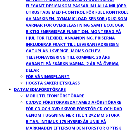
ELEGANT DESIGN SOM PASSAR IN I ALLA MILJÖER.
UTRUSTADE MED I-CONTROL FÖR FULL KONTROLL
AV MASKINEN. DYNAMICLOAD-SENSOR (DLS) SOM
VARNAR FÖR ÖVERBELASTNING SAMT ECOLOGIC
RIKTIG ENERGISPAR FUNKTION. MONTERAD PÅ
HJUL FÖR FLEXIBEL ANVÄNDNING. PRISERNA
INKLUDERAR FRAKT TILL LEVERANSADRESSEN
GATUPLAN I SVERIGE. MOMS OCH EV.
TELEFONAVISERING TILLKOMMER. 30 ÅRS
GARANTI PÅ SKÄRKNIVARNA, 2 ÅR PÅ ÖVRIGA
DELAR
FÖR VÅNINGSPLANET
HÖGSTA SÄKERHETSKLASS
DATAMEDIAFÖRSTÖRARE
MOBILTELEFONFÖRSTÖRARE
CD/DVD FÖRSTÖRARE
DATAMEDIAFÖRSTÖRARE
FÖR CD OCH DVD SKIVOR FÖRSTÖR CD OCH DVD
GENOM TUGGNING NER TILL 1,2×2 MM STORA
BITAR. INTIMUS 175 HYBRID ÄR UNIK PÅ
MARKNADEN EFTERSOM DEN FÖRSTÖR OPTISK