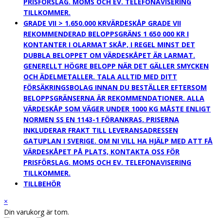
PRISFÖRSLAG. MOMS OCH EV. TELEFONAVISERING
TILLKOMMER.
GRADE VII > 1.650.000 KR
VÄRDESKÅP GRADE VII
REKOMMENDERAD BELOPPSGRÄNS 1 650 000 KR I
KONTANTER I OLARMAT SKÅP, I REGEL MINST DET
DUBBLA BELOPPET OM VÄRDESKÅPET ÄR LARMAT.
GENERELLT HÖGRE BELOPP NÄR DET GÄLLER SMYCKEN
OCH ÄDELMETALLER. TALA ALLTID MED DITT
FÖRSÄKRINGSBOLAG INNAN DU BESTÄLLER EFTERSOM
BELOPPSGRÄNSERNA ÄR REKOMMENDATIONER. ALLA
VÄRDESKÅP SOM VÄGER UNDER 1000 KG MÅSTE ENLIGT
NORMEN SS EN 1143-1 FÖRANKRAS. PRISERNA
INKLUDERAR FRAKT TILL LEVERANSADRESSEN
GATUPLAN I SVERIGE. OM NI VILL HA HJÄLP MED ATT FÅ
VÄRDESKÅPET PÅ PLATS, KONTAKTA OSS FÖR
PRISFÖRSLAG. MOMS OCH EV. TELEFONAVISERING
TILLKOMMER.
TILLBEHÖR
×
Din varukorg är tom.