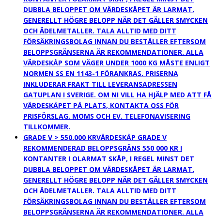
DUBBLA BELOPPET OM VÄRDESKÅPET ÄR LARMAT.
GENERELLT HÖGRE BELOPP NÄR DET GÄLLER SMYCKEN
OCH ÄDELMETALLER. TALA ALLTID MED DITT
FÖRSÄKRINGSBOLAG INNAN DU BESTÄLLER EFTERSOM
BELOPPSGRÄNSERNA ÄR REKOMMENDATIONER. ALLA
VÄRDESKÅP SOM VÄGER UNDER 1000 KG MÅSTE ENLIGT
NORMEN SS EN 1143-1 FÖRANKRAS. PRISERNA
INKLUDERAR FRAKT TILL LEVERANSADRESSEN
GATUPLAN I SVERIGE. OM NI VILL HA HJÄLP MED ATT FÅ
VÄRDESKÅPET PÅ PLATS, KONTAKTA OSS FÖR
PRISFÖRSLAG. MOMS OCH EV. TELEFONAVISERING
TILLKOMMER.
GRADE V > 550.000 KR
VÄRDESKÅP GRADE V
REKOMMENDERAD BELOPPSGRÄNS 550 000 KR I
KONTANTER I OLARMAT SKÅP, I REGEL MINST DET
DUBBLA BELOPPET OM VÄRDESKÅPET ÄR LARMAT.
GENERELLT HÖGRE BELOPP NÄR DET GÄLLER SMYCKEN
OCH ÄDELMETALLER. TALA ALLTID MED DITT
FÖRSÄKRINGSBOLAG INNAN DU BESTÄLLER EFTERSOM
BELOPPSGRÄNSERNA ÄR REKOMMENDATIONER. ALLA