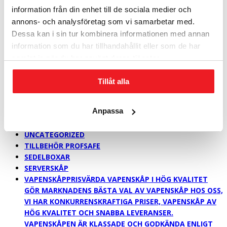
PLATS MED UPP TILL 60 BÄRBARA DATORER I ETT
information från din enhet till de sociala medier och
DUBBELDÖRRARS SÄKERHETSSKÅP. DET GÅR ATT
annons- och analysföretag som vi samarbetar med.
KOMBINERA DE OLIKA INREDNINGARNA I ALL
Dessa kan i sin tur kombinera informationen med annan
OÄNDLIGHET. I NYCKELSÄKERHETSSKÅPEN RYMS UPP
TILL 3770 KROK BEKVÄMT ÅTKOMLIGA PÅ KULLAGRADE
information som du har tillhandahållit eller som de har
GEJDRAR.
samlat in när du har använt deras tjänster.
SÄKERHETSSKÅP > 1,0 M
SÄKERHETSSKÅP > 1,6 M
Tillåt alla
SÄKERHETSSKÅP > 2,0 M
SÄKERHETSKLASS P-6
Anpassa
SÄKERHETSKLASS P-7 & NSA
FÖR BYGGNADEN OCH ARKIVET
UNCATEGORIZED
TILLBEHÖR PROFSAFE
SEDELBOXAR
SERVERSKÅP
VAPENSKÅP
PRISVÄRDA VAPENSKÅP I HÖG KVALITET
GÖR MARKNADENS BÄSTA VAL AV VAPENSKÅP HOS OSS,
VI HAR KONKURRENSKRAFTIGA PRISER, VAPENSKÅP AV
HÖG KVALITET OCH SNABBA LEVERANSER.
VAPENSKÅPEN ÄR KLASSADE OCH GODKÄNDA ENLIGT