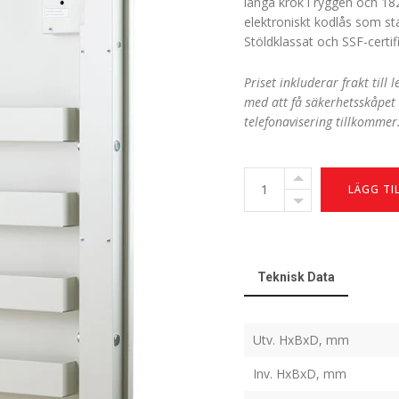
långa krok i ryggen och 18
elektroniskt kodlås som s
Stöldklassat och SSF-certif
Priset inkluderar frakt till
med att få säkerhetsskåpet 
telefonavisering tillkommer
S
LÄGG TI
1500-
364
antal
Teknisk Data
Utv. HxBxD, mm
Inv. HxBxD, mm