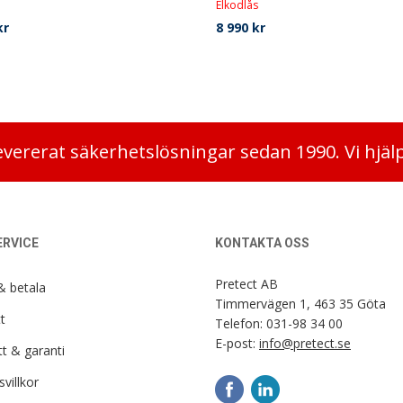
Elkodlås
kr
8 990
kr
evererat säkerhetslösningar sedan 1990. Vi hjäl
RVICE
KONTAKTA OSS
Pretect AB
& betala
Timmervägen 1, 463 35 Göta
t
Telefon:
031-98 34 00
E-post:
info@pretect.se
t & garanti
villkor