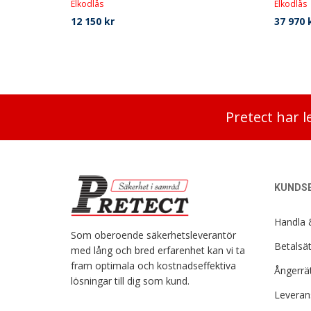
Elkodlås
Elkodlås
12 150
kr
37 970
Pretect har l
KUNDSE
Handla 
Som oberoende säkerhetsleverantör
Betalsät
med lång och bred erfarenhet kan vi ta
fram optimala och kostnadseffektiva
Ångerrät
lösningar till dig som kund.
Leverans