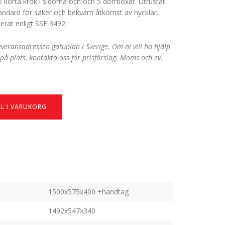
2 korta krok i sidorna och och 5 dörrboxar. Utrustat
tandard för säker och bekväm åtkomst av nycklar.
ierat enligt SSF 3492.
 leveransadressen gatuplan i Sverige. Om ni vill ha hjälp
på plats, kontakta oss för prisförslag. Moms och ev.
.
LL I VARUKORG
1500x575x400 +handtag
1492x547x340