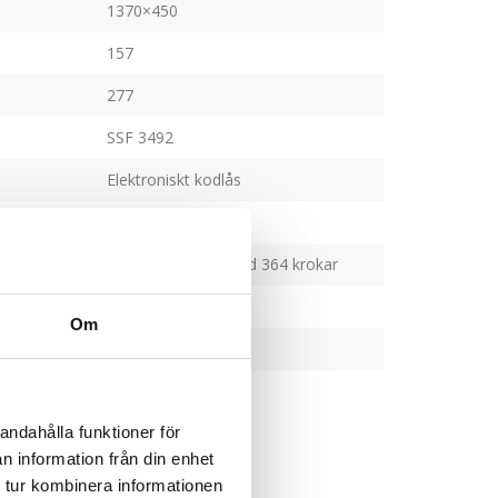
1370×450
157
277
SSF 3492
Elektroniskt kodlås
Ja
Nyckelinredning med 364 krokar
Ljusgrå
Om
4 mm stålplåt
Se nedan
andahålla funktioner för
n information från din enhet
 tur kombinera informationen