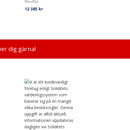
Elkodlås
12 385
kr
per dig gärna!