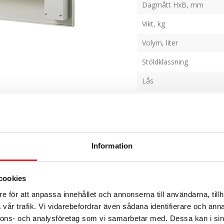
Dagmått HxB, mm
Vikt, kg
Volym, liter
Stöldklassning
Lås
Förberett för förankring
Utrustning
Färg
Information
Material
Tillbehör
cookies
e för att anpassa innehållet och annonserna till användarna, tillh
vår trafik. Vi vidarebefordrar även sådana identifierare och anna
nnons- och analysföretag som vi samarbetar med. Dessa kan i sin
Dela
0
0