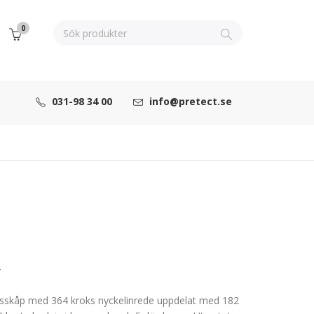
0
031-98 34 00
info@pretect.se
4
tsskåp med 364 kroks nyckelinrede uppdelat med 182