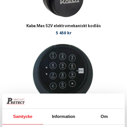
Kaba Mas 52V elektromekaniskt kodlås
5 450
kr
Insys Simplex 1+1 kod
Samtycke
Information
Om
2 350
kr