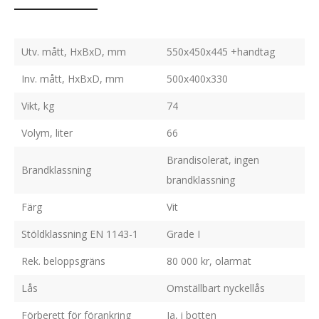
Utv. mått, HxBxD, mm
550x450x445 +handtag
Inv. mått, HxBxD, mm
500x400x330
Vikt, kg
74
Volym, liter
66
Brandisolerat, ingen
Brandklassning
brandklassning
Färg
Vit
Stöldklassning EN 1143-1
Grade I
Rek. beloppsgräns
80 000 kr, olarmat
Lås
Omställbart nyckellås
Förberett för förankring
Ja, i botten