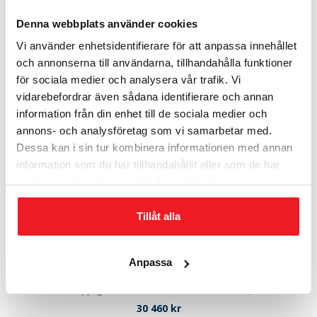
Denna webbplats använder cookies
Vi använder enhetsidentifierare för att anpassa innehållet
Relaterade produkter
och annonserna till användarna, tillhandahålla funktioner
för sociala medier och analysera vår trafik. Vi
vidarebefordrar även sådana identifierare och annan
information från din enhet till de sociala medier och
annons- och analysföretag som vi samarbetar med.
Dessa kan i sin tur kombinera informationen med annan
information som du har tillhandahållit eller som de har
samlat in när du har använt deras tjänster.
Tillåt alla
Anpassa
EP I-175
Rek. Beloppsgräns 80 000 kr Grade I enl. EN 1143-1, 120P
30 460
kr