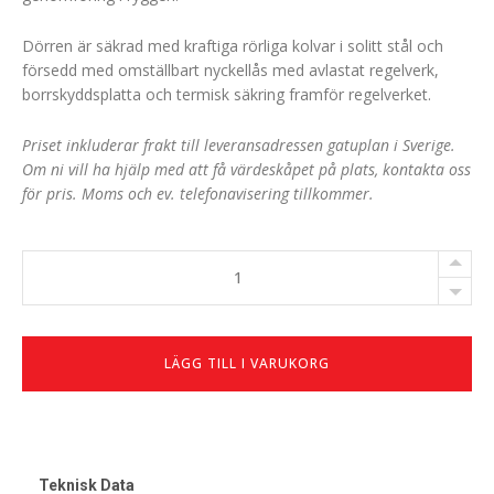
Dörren är säkrad med kraftiga rörliga kolvar i solitt stål och
försedd med omställbart nyckellås med avlastat regelverk,
borrskyddsplatta och termisk säkring framför regelverket.
Priset inkluderar frakt till leveransadressen gatuplan i Sverige.
Om ni vill ha hjälp med att få värdeskåpet på plats, kontakta oss
för pris. Moms och ev. telefonavisering tillkommer.
RVLW
50-
I
antal
LÄGG TILL I VARUKORG
Teknisk Data