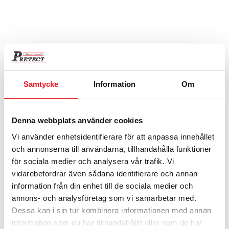
19″ rack fullhöjd bakkant för SSK 80S
2 455
kr
Samtycke
Information
Om
Denna webbplats använder cookies
Vi använder enhetsidentifierare för att anpassa innehållet
och annonserna till användarna, tillhandahålla funktioner
för sociala medier och analysera vår trafik. Vi
vidarebefordrar även sådana identifierare och annan
information från din enhet till de sociala medier och
19″ rack fullhöjd framkant för SSK 80S
annons- och analysföretag som vi samarbetar med.
3 865
kr
Dessa kan i sin tur kombinera informationen med annan
information som du har tillhandahållit eller som de har