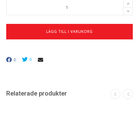
Nyckelskåp
218
krok,
SSK
150B
LÄGG TILL I VARUKORG
-
290
antal
0
0
Relaterade produkter