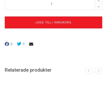
Nyckelkassett
216
krok
EB
antal
LÄGG TILL I VARUKORG
0
0
Relaterade produkter