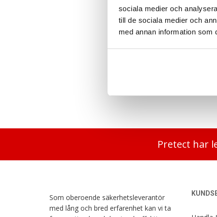
sociala medier och analysera 
till de sociala medier och a
med annan information som du 
Elektroniskt kodlås för låsbara fack
Låsbar
950
kr
2 995
Pretect har l
KUNDSE
Som oberoende säkerhetsleverantör
med lång och bred erfarenhet kan vi ta