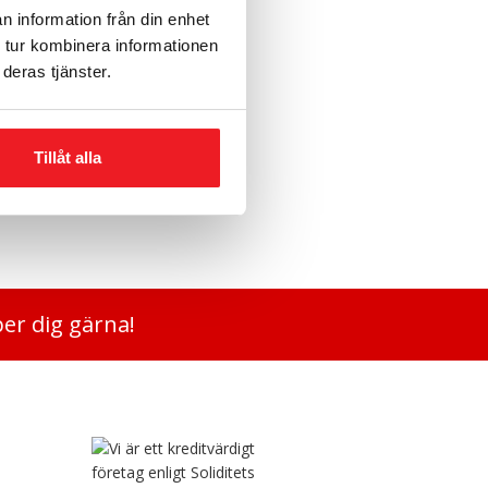
n information från din enhet
 tur kombinera informationen
deras tjänster.
Tillåt alla
Låsbart fack 155 mm, RSK 1900
2 995
kr
per dig gärna!