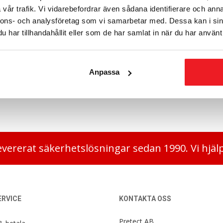
vår trafik. Vi vidarebefordrar även sådana identifierare och anna
nnons- och analysföretag som vi samarbetar med. Dessa kan i sin
har tillhandahållit eller som de har samlat in när du har använt 
Anpassa
t fack 355 mm, RSK 700, 1600
Nyckelinsats 1800 krok
kr
21 670
kr
evererat säkerhetslösningar sedan 1990. Vi hjäl
RVICE
KONTAKTA OSS
Pretect AB