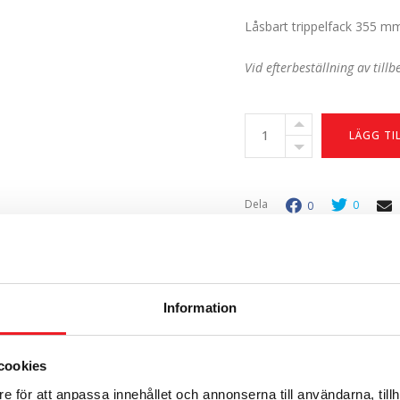
Låsbart trippelfack 355 mm
Vid efterbeställning av till
Låsbart
LÄGG TI
trippelfack
355
mm,
RSK
Dela
0
0
700,
1600
antal
Relaterade produkter
Information
cookies
e för att anpassa innehållet och annonserna till användarna, tillh