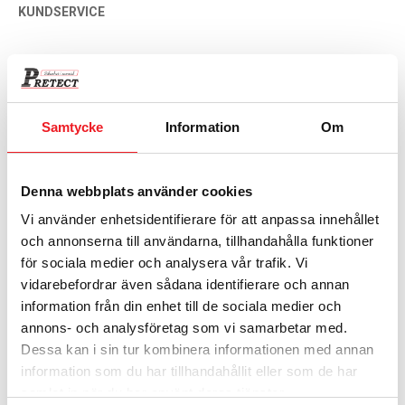
KUNDSERVICE
Handla & betala
Betalsätt
Ångerrätt & garanti
Samtycke
Information
Om
Leveransvillkor
Säkerhet & sekretess
Denna webbplats använder cookies
Manualer
Vi använder enhetsidentifierare för att anpassa innehållet
och annonserna till användarna, tillhandahålla funktioner
Skåpklassningar
för sociala medier och analysera vår trafik. Vi
Beloppsgränser i värdeskåp
vidarebefordrar även sådana identifierare och annan
information från din enhet till de sociala medier och
annons- och analysföretag som vi samarbetar med.
KONTAKTA OSS
Dessa kan i sin tur kombinera informationen med annan
information som du har tillhandahållit eller som de har
Pretect AB
samlat in när du har använt deras tjänster.
Timmervägen 1, 463 35 Göta