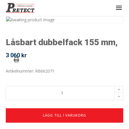
Låsbart dubbelfack 155 mm,
3 060
kr
Artikelnummer: RB662071
Låsbart
dubbelfack
155
mm,
antal
LÄGG TILL I VARUKORG