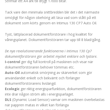
Strimlar ett A4 ark till drygt 17000 bitar.
Tack vare den minimala snittbredden blir det i det närmaste
omöjligt för någon obehörig att läsa vad som stått på ett
dokument som körts genom en Intimus 130 CP7 Auto Oil.
Tyst, lättplacerad dokumentförstörare i hög kvalitet för
våningsplanet. Dokumentförstöraren tar upp till 8 blad/gång.
De nya revolutionerande funktionerna i Intimus 130 Cp7
dokumentförstörare gör arbetet mycket enklare och tystare.
I-control
ger dig full kontroll på maskinen och visar när
dokumentförstöraren behöver tömmas etc.
Aut
o-Oil
automatisk smörjning av skärverket som gör
användandet enkelt och bekvämt och förlänger
dokumentförstörarens livslängd.
Ecologic
ger riktig energisparfunktion, dokumentförstöraren
inte drar någon ström alls i energisparläget.
DLS
(Dynamic Load Sensor) varnar om maskinen överbelastas
när pappren matas in vilket kan förlänga