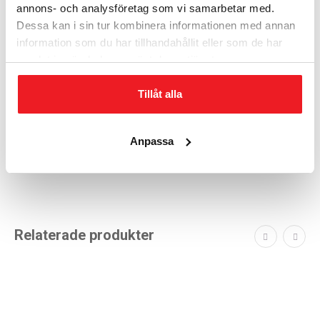
annons- och analysföretag som vi samarbetar med.
Dessa kan i sin tur kombinera informationen med annan
information som du har tillhandahållit eller som de har
samlat in när du har använt deras tjänster.
Tillåt alla
Miljövänliga plastsäckar 50 st 97461
Anpassa
Passar 85 - 100 - 120 - 130 - 175 Hybrid CD
1 175
kr
Relaterade produkter