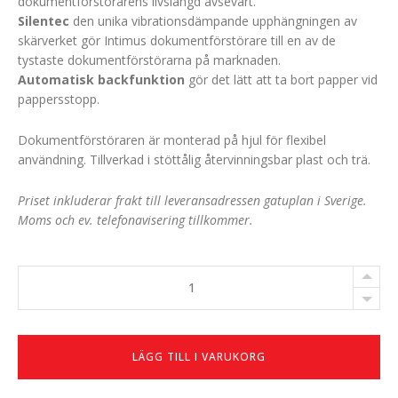
dokumentförstörarens livslängd avsevärt.
Silentec
den unika vibrationsdämpande upphängningen av
skärverket gör Intimus dokumentförstörare till en av de
tystaste dokumentförstörarna på marknaden.
Automatisk backfunktion
gör det lätt att ta bort papper vid
pappersstopp.
Dokumentförstöraren är monterad på hjul för flexibel
användning. Tillverkad i stöttålig återvinningsbar plast och trä.
Priset inkluderar frakt till leveransadressen gatuplan i Sverige.
Moms och ev. telefonavisering tillkommer.
Intimus
130
CP7
AutoOil
antal
LÄGG TILL I VARUKORG