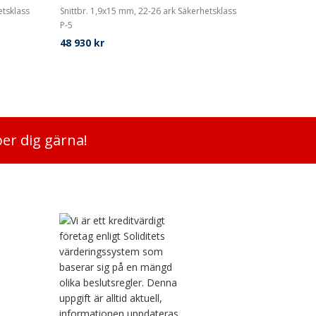
etsklass
Snittbr. 1,9x15 mm, 22-26 ark Säkerhetsklass
P-5
48 930
kr
per dig gärna!