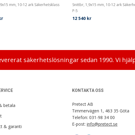
1,9x15 mm, 10-12 ark Säkerhetsklass
Snittbr, 1,9x15 mm, 10-12 ark Säkerh
P-5
kr
12 540
kr
evererat säkerhetslösningar sedan 1990. Vi hjäl
RVICE
KONTAKTA OSS
Pretect AB
& betala
Timmervägen 1, 463 35 Göta
t
Telefon:
031-98 34 00
E-post:
info@pretect.se
t & garanti