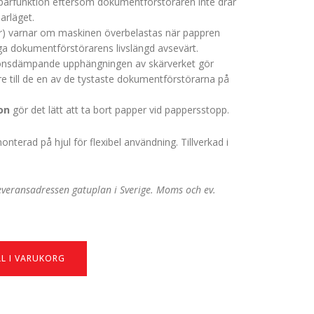
sparfunktion eftersom dokumentförstöraren inte drar
arläget.
) varnar om maskinen överbelastas när pappren
nga dokumentförstörarens livslängd avsevärt.
ionsdämpande upphängningen av skärverket gör
 till de en av de tystaste dokumentförstörarna på
on
gör det lätt att ta bort papper vid pappersstopp.
terad på hjul för flexibel användning. Tillverkad i
 leveransadressen gatuplan i Sverige. Moms och ev.
.
LL I VARUKORG