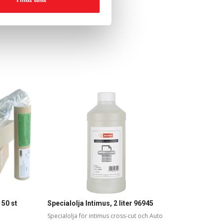
795
KR
 50 st
Specialolja Intimus, 2 liter 96945
Specialolja för intimus cross-cut och Auto