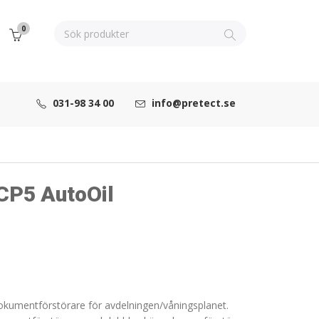
0
031-98 34 00
info@pretect.se
 CP5 AutoOil
okumentförstörare för avdelningen/våningsplanet.