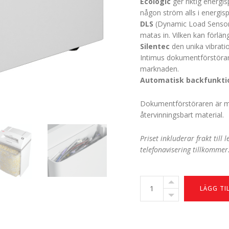
Ecologic
ger riktig energi
någon ström alls i energisp
DLS
(Dynamic Load Sensor
matas in. Vilken kan förlä
Silentec
den unika vibrat
Intimus dokumentförstörare
marknaden.
Automatisk backfunkti
Dokumentförstöraren är mon
återvinningsbart material.
Priset inkluderar frakt till
telefonavisering tillkommer
Intimus
LÄGG TI
120
CP5
AutoOil
antal