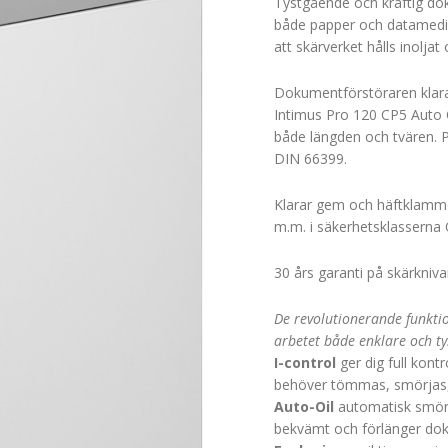
Tystgående och kraftig do
både papper och datamedia
att skärverket hålls inoljat
Dokumentförstöraren klarar
Intimus Pro 120 CP5 Auto O
både längden och tvären. P
DIN 66399.
Klarar gem och häftklamme
m.m. i säkerhetsklasserna 
30 års garanti på skärkniva
De revolutionerande funkti
arbetet både enklare och ty
I-control
ger dig full kon
behöver tömmas, smörjas,
Aut
o-Oil
automatisk smörj
bekvämt och förlänger dok