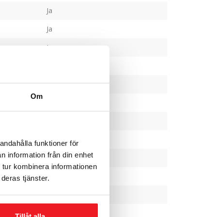
Ja
Ja
Ja
Ja
230
Om
1,8
59
45
andahålla funktioner för
n information från din enhet
980x540x400
 tur kombinera informationen
30 år
deras tjänster.
3 år
Tillåt alla