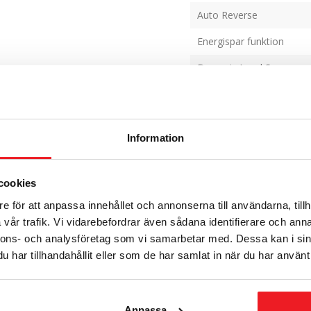
Auto Reverse
Energispar funktion
Dynamic Load Sensor
Automatsmörjning
Elanslutning, volt
Information
Motorstyrka, kW
Ljudnivå, db (A)
cookies
Vikt, kg (brto/nto)
e för att anpassa innehållet och annonserna till användarna, tillh
vår trafik. Vi vidarebefordrar även sådana identifierare och anna
Mått, HxBxD mm
nnons- och analysföretag som vi samarbetar med. Dessa kan i sin
Garanti skärknivar
har tillhandahållit eller som de har samlat in när du har använt 
Garanti maskin
Anpassa