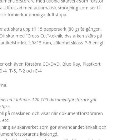
kumentförstörare med dubbla skärverk som förstör
. Utrustad med automatisk smörjning som ser till
 och förhindrar onödiga driftstopp.
 att skära upp till 15 pappersark (80 g) åt gången.
il skär med “Cross Cut”-teknik, dvs arken skärs på
artikelstorlek 1,9×15 mm, säkerhetsklass P-5 enligt
r och även förstöra CD/DVD, Blue Ray, Plastkort
O-4, T-5, F-2 och E-4
rna.
onerna i Intimus 120 CP5 dokumentförstörare gör
stare.
troll på maskinen och visar när dokumentförstöraren
 etc.
ning av skärverket som gör användandet enkelt och
umentförstörarens livslängd.