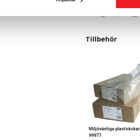
Dela
0
0
Tillbehör
775
KR
Miljövänliga plastsäckar
99977