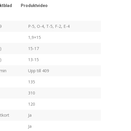
ktblad
Produktvideo
9
P-5, O-4, T-5, F-2, E-4
1,9×15
)
15-17
)
13-15
/min
Upp till 409
135
310
120
tkort
Ja
Ja