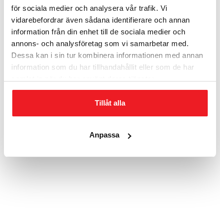
priset
priset
för sociala medier och analysera vår trafik. Vi
var:
är:
vidarebefordrar även sådana identifierare och annan
133
38
information från din enhet till de sociala medier och
500 kr.
320 kr.
annons- och analysföretag som vi samarbetar med.
Dessa kan i sin tur kombinera informationen med annan
information som du har tillhandahållit eller som de har
samlat in när du har använt deras tjänster.
Tillåt alla
Rosengren BR 120-140 Begagnat Värdeskåp
Anpassa
SS300, 120-140 poäng, Nyckellås Rek.beloppsgräns 210.000 kr
Det
Det
35 500
kr
15 820
kr
ursprungliga
nuvarande
priset
priset
var:
är:
35
15
500 kr.
820 kr.