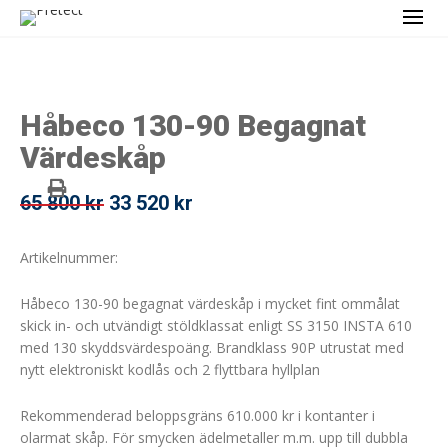
Håbeco 130-90 Begagnat
Värdeskåp
D
D
65 800
kr
33 520
kr
e
e
t
t
Artikelnummer:
u
n
Håbeco 130-90 begagnat värdeskåp i mycket fint ommålat
r
u
skick in- och utvändigt stöldklassat enligt SS 3150 INSTA 610
s
v
med 130 skyddsvärdespoäng. Brandklass 90P utrustat med
p
a
nytt elektroniskt kodlås och 2 flyttbara hyllplan
r
r
Rekommenderad beloppsgräns 610.000 kr i kontanter i
u
a
olarmat skåp. För smycken ädelmetaller m.m. upp till dubbla