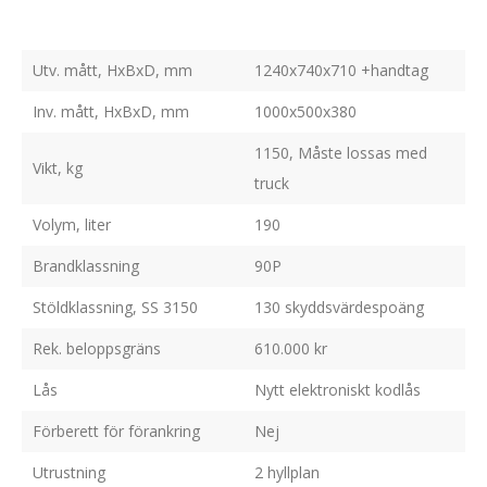
6
0
5
8
k
Utv. mått, HxBxD, mm
1240x740x710 +handtag
0
r
Inv. mått, HxBxD, mm
1000x500x380
0
.
1150, Måste lossas med
Vikt, kg
truck
k
r
Volym, liter
190
.
Brandklassning
90P
Stöldklassning, SS 3150
130 skyddsvärdespoäng
Rek. beloppsgräns
610.000 kr
Lås
Nytt elektroniskt kodlås
Förberett för förankring
Nej
Utrustning
2 hyllplan