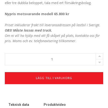
n
n
eller tre dubbla beloppet, tala med ert försäkringsbolag.
g
d
Nypris motsvarande modell 65.800 kr
l
e
i
p
Priset inkluderar frakt till leveransadressen på lastbil i Sverige.
g
r
OBS! Måste lossas med truck.
a
i
Om ni vill ha hjälp med att få skåpet på plats, kontakta oss för
pris. Moms och ev. telefonavisering tillkommer.
p
s
r
e
i
t
Håbeco
130-
s
ä
90
e
r
Begagnat
t
:
Värdeskåp
LÄGG TILL I VARUKORG
v
3
antal
a
3
r
5
:
2
Teknisk data
Produktvideo