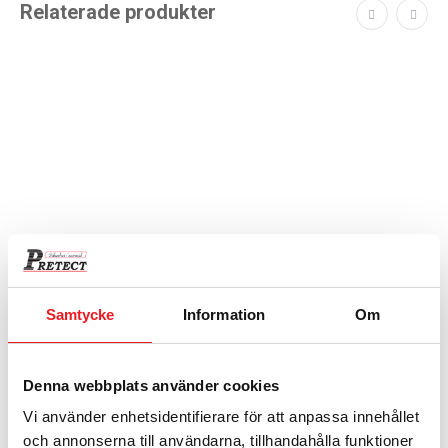
Relaterade produkter
Samtycke
Information
Om
Rosengren European VI-160 Grade VI Begagnat
Värdeskåp
EN 1143-1, grade VI, Dubbla nyckellås Rek.beloppsgräns 830.000
Denna webbplats använder cookies
kr
Det
Det
133 500
kr
38 320
kr
Vi använder enhetsidentifierare för att anpassa innehållet
ursprungliga
nuvarande
och annonserna till användarna, tillhandahålla funktioner