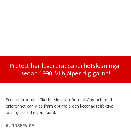
Rosengren RHS 243-150 Begagnat Värdeskåp 2
SS3150, 243 poäng, Elkodlås Rek.beloppsgräns 1.400.000 kr
Det
Det
178 000
kr
49 160
kr
ursprungliga
nuvarande
priset
priset
var:
är:
178
49
Pretect har levererat säkerhetslösningar
000 kr.
160 kr.
sedan 1990. Vi hjälper dig gärna!
Som oberoende säkerhetsleverantör med lång och bred
erfarenhet kan vi ta fram optimala och kostnadseffektiva
lösningar till dig som kund.
KUNDSERVICE