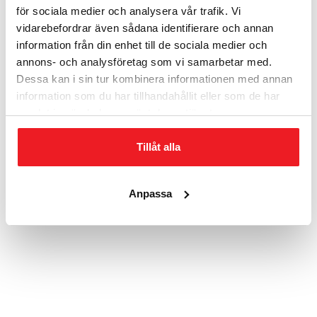
för sociala medier och analysera vår trafik. Vi
vidarebefordrar även sådana identifierare och annan
information från din enhet till de sociala medier och
annons- och analysföretag som vi samarbetar med.
Dessa kan i sin tur kombinera informationen med annan
information som du har tillhandahållit eller som de har
samlat in när du har använt deras tjänster.
Tillåt alla
HA 45
Anpassa
Rymmer 45 pärmar, Nyckellås Brandklass 90P
22 610
kr