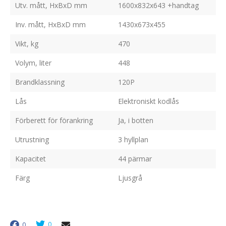
Utv. mått, HxBxD mm
1600x832x643 +handtag
Inv. mått, HxBxD mm
1430x673x455
Vikt, kg
470
Volym, liter
448
Brandklassning
120P
Lås
Elektroniskt kodlås
Förberett för förankring
Ja, i botten
Utrustning
3 hyllplan
Kapacitet
44 pärmar
Färg
Ljusgrå
0
0