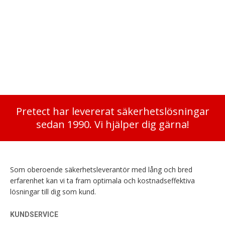
SM 020
Rymmer 3 pärmar, Nyckellås Brandklass 60P
3 375
kr
Pretect har levererat säkerhetslösningar
sedan 1990. Vi hjälper dig gärna!
Som oberoende säkerhetsleverantör med lång och bred
erfarenhet kan vi ta fram optimala och kostnadseffektiva
lösningar till dig som kund.
KUNDSERVICE