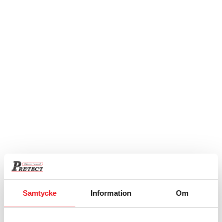
3 990
kr
Utdrag hängmappsram
2 680
kr
Samtycke
Information
Om