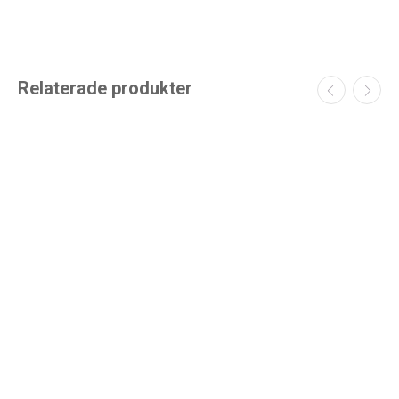
Relaterade produkter
Utdragbar låda med avdelare
Utdragbar låda med avdelare