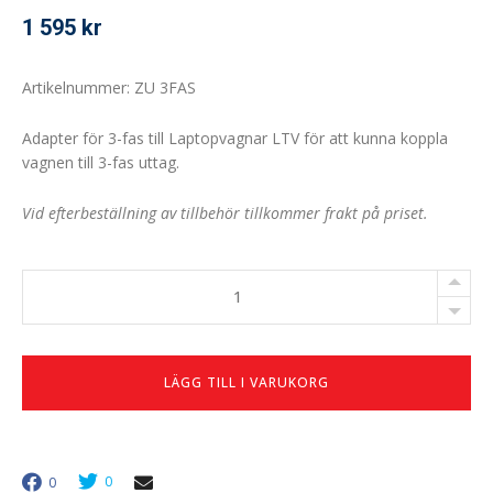
1 595
kr
Artikelnummer: ZU 3FAS
Adapter för 3-fas till Laptopvagnar LTV för att kunna koppla
vagnen till 3-fas uttag.
Vid efterbeställning av tillbehör tillkommer frakt på priset.
Adapter
för
3-
fas
antal
LÄGG TILL I VARUKORG
0
0